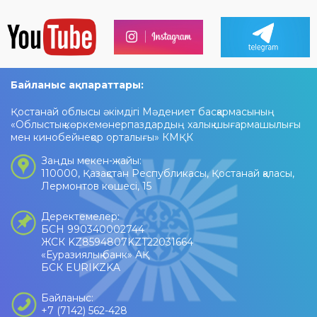
Байланыс ақпараттары:
Қостанай облысы әкімдігі Мәдениет басқармасының
«Облыстық көркемөнерпаздардың халық шығармашылығы
мен кинобейнеқор орталығы» КМҚК
Заңды мекен-жайы:
110000, Қазақстан Республикасы, Қостанай қаласы,
Лермонтов көшесі, 15
Деректемелер:
БСН 990340002744
ЖСК KZ8594807KZT22031664
«Еуразиялық банк» АҚ
БСК EURIKZKA
Байланыс:
+7 (7142) 562-428