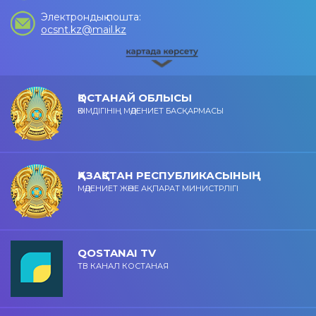
Электрондық пошта:
ocsnt.kz@mail.kz
ҚОСТАНАЙ ОБЛЫСЫ
ӘКІМДІГІНІҢ МӘДЕНИЕТ БАСҚАРМАСЫ
ҚАЗАҚСТАН РЕСПУБЛИКАСЫНЫҢ
МӘДЕНИЕТ ЖӘНЕ АҚПАРАТ МИНИСТРЛІГІ
QOSTANAI TV
ТВ КАНАЛ КОСТАНАЯ