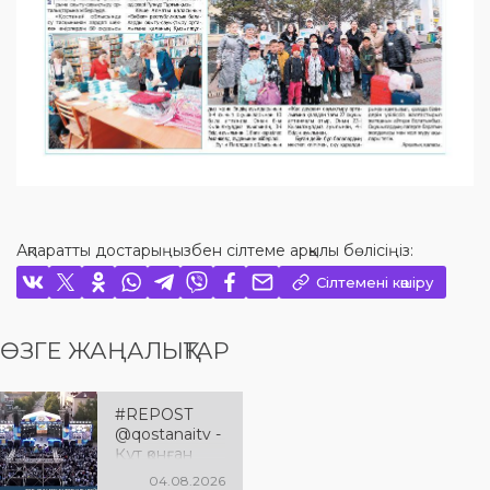
Ақпаратты достарыңызбен сілтеме арқылы бөлісіңіз:
Сілтемені көшіру
ӨЗГЕ ЖАҢАЛЫҚТАР
#REPOST
@qostanaitv -
Құт қонған
Қостанай
04.08.2026