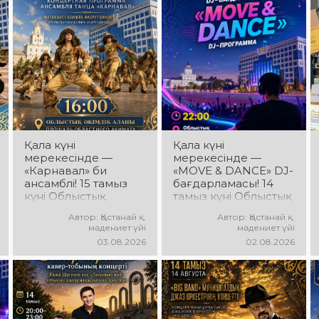
Қала күні
Қала күні
мерекесінде —
мерекесінде —
«Карнавал» би
«MOVE & DANCE» DJ-
ансамблі! 15 тамыз
бағдарламасы! 14
күні Облыстық
тамыз күні Облыстық
әкімдік алаңында
әкімдік алаңында
Автор: Қостанай қ.
Автор: Қостанай қ.
«Карнавал» би
мерекелік DJ-
мәдениет үйі
мәдениет үйі
ансамблінің
бағдарлама өтеді!
03.08.2026
02.08.2026
концерттік
Сіздерді заманауи
бағдарламасы өтеді!
музыкалық хиттер,
Ансамбль жетекшісі
би ырғағы, қуатты
— Шамиль
энергия мен жарқын
Фахрутдинов.
эмоциялар күтеді!
Сіздерді әсерлі