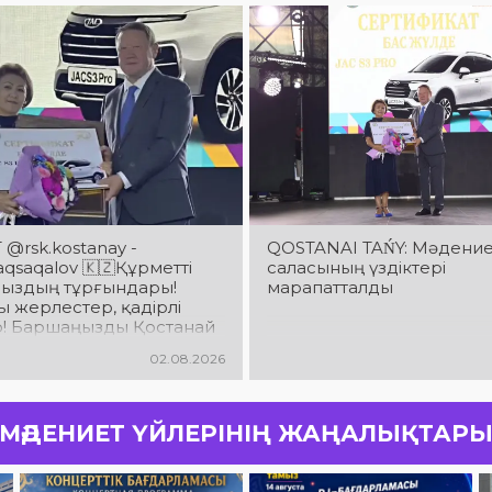
@rsk.kostanay -
QOSTANAI TAŃY: Мәдени
saqalov 🇰🇿Құрметті
саласының үздіктері
ыздың тұрғындары!
марапатталды
 жерлестер, қадірлі
р! Баршаңызды Қостанай
ың 90 жылдық
02.08.2026
йымен шын жүректен
аймын!
МӘДЕНИЕТ ҮЙЛЕРІНІҢ ЖАҢАЛЫҚТАР