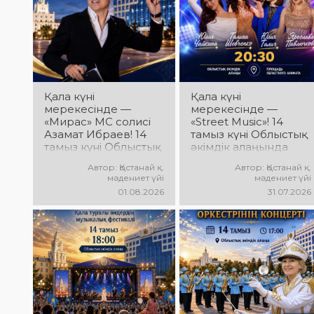
эмоциялар және
таланттардың
ерекше мерекелік
жарқын өнері, әсем
атмосфера күтеді!
әндер, әсерлі билер
мен мерекелік көңіл
күй күтеді!
Қала күні
Қала күні
мерекесінде —
мерекесінде —
«Мирас» МС солисі
«Street Music»! 14
Азамат Ибраев! 14
тамыз күні Облыстық
тамыз күні Облыстық
әкімдік алаңында
әкімдік алаңында
қаланың жастар
Автор: Қостанай қ.
Автор: Қостанай қ.
Азамат Ибраевтың
ұжымдарының
мәдениет үйі
мәдениет үйі
концерттік
«Street Music»
01.08.2026
31.07.2026
бағдарламасы өтеді!
концерттік
Сіздерді сүйікті
бағдарламасы өтеді!
әндер, жарқын
Сіздерді заманауи
орындау, қуатты
музыка, жарқын
энергия мен
орындаулар, қуатты
көтеріңкі мерекелік
энергия мен
көңіл күй күтеді!
көтеріңкі мерекелік
көңіл күй күтеді!