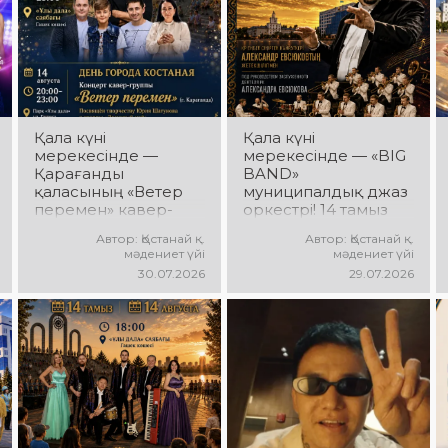
хореографиялық
қойылымдар,
жарқын бейнелер,
қуатты ырғақ пен
мерекелік көңіл күй
күтеді!
Қала күні
Қала күні
мерекесінде —
мерекесінде — «BIG
Қарағанды
BAND»
қаласының «Ветер
муниципалдық джаз
перемен» кавер-
оркестрі! 14 тамыз
тобы! 14 тамыз күні
күні Облыстық
Автор: Қостанай қ.
Автор: Қостанай қ.
«Ұлы Дала»
әкімдік алаңында
мәдениет үйі
мәдениет үйі
саябағында Юрий
«BIG BAND»
30.07.2026
29.07.2026
Шатунов пен
муниципалдық джаз
«Ласковый май»
оркестрінің концерті
тобының
өтеді! Оркестр
шығармашылығына
жетекшісі — ҚР
арналған концерт
еңбек сіңірген
өтеді! Сіздерді
қайраткері
көпшілік сүйіп
Александр Евсюков.
тыңдайтын әндер,
Музыкалық жетекші-
жылы естеліктер мен
аранжировщик —
ерекше музыкалық
Геннадий Стаканов.