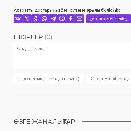
Ақпаратты достарыңызбен сілтеме арқылы бөлісіңіз:
Сілтемені көшіру
ПІКІРЛЕР
(0)
ӨЗГЕ ЖАҢАЛЫҚТАР