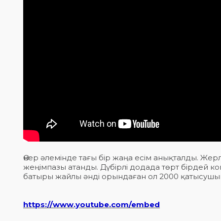
Өнер әлемінде тағы бір жаңа есім анықталды. Же
жеңімпазы атанды. Дүбірлі додада төрт бірдей 
батыры жайлы әнді орындаған ол 2000 қатысушы
https://www.youtube.com/embed