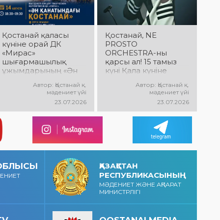
дайындық
пысықталды
Қостанай қаласы
Қостанай, NE
күніне орай ДК
PROSTO
«Мирас»
ORCHESTRA-ны
шығармашылық
қарсы ал! 15 тамыз
ұжымдарының «Ән
күні Қала күніне
қанатындағы
арналған мерекелік
Автор: Қостанай қ.
Автор: Қостанай қ.
Қостанай» көшпелі
концертте NE
мәдениет үйі
мәдениет үйі
концерті өтеді!
PROSTO ORCHESTRA
23.07.2026
23.07.2026
Баршаңызды
өнер көрсетеді!
мерекелік
@ne_prosto_orchestr
концертке
a
шақырамыз!
 ОБЛЫСЫ
ҚАЗАҚСТАН
РЕСПУБЛИКАСЫНЫҢ
ДЕНИЕТ
МӘДЕНИЕТ ЖӘНЕ АҚПАРАТ
МИНИСТРЛІГІ