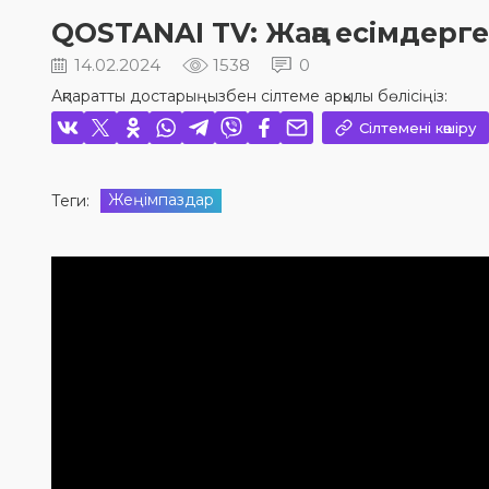
QOSTANAI TV: Жаңа есімдерг
14.02.2024
1538
0
Ақпаратты достарыңызбен сілтеме арқылы бөлісіңіз:
Сілтемені көшіру
Жеңімпаздар
Теги: