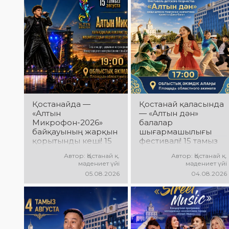
Қостанайда —
Қостанай қаласында
«Алтын
— «Алтын дән»
Микрофон-2026»
балалар
байқауының жарқын
шығармашылығы
қорытынды кеші! 15
фестивалі! 15 тамыз
тамыз күні
күні Облыстық
Автор: Қостанай қ.
Автор: Қостанай қ.
Халықаралық
әкімдік алаңында
мәдениет үйі
мәдениет үйі
вокалистер байқауы
«Даму бала»
05.08.2026
04.08.2026
жеңімпаздарын
жобасының балалар
марапаттау рәсімі
шығармашылық
мен гала-концерт
ұжымдары
өтеді! Сіздерді үздік
қатысатын «Алтын
орындаушылардың
дән» фестивалі өтеді!
әсерлі өнері, жарқын
Сіздерді жас