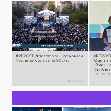
#REPOST @qostanaitv - Құт қонған
#REPOST 
Қостанай облысына 90 жыл
@qumaraq
аймағым
Қымбатты
қонақта
облысын
04.08.2026
мерейто
құттықт