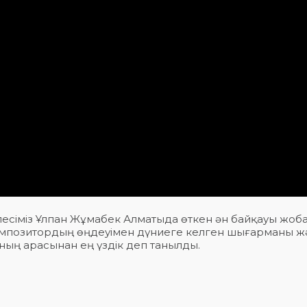
рлесіміз Ұлпан Жұмабек Алматыда өткен ән байқауы жо
композитордың өңдеуімен дүниеге келген шығарманы ж
ның арасынан ең үздік деп танылды.