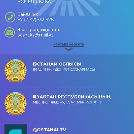
БСК EURIKZKA
Байланыс:
+7 (7142) 562-428
Электрондық пошта:
ocsnt.kz@mail.kz
ҚОСТАНАЙ ОБЛЫСЫ
ӘКІМДІГІНІҢ МӘДЕНИЕТ БАСҚАРМАСЫ
ҚАЗАҚСТАН РЕСПУБЛИКАСЫНЫҢ
МӘДЕНИЕТ ЖӘНЕ АҚПАРАТ МИНИСТРЛІГІ
QOSTANAI TV