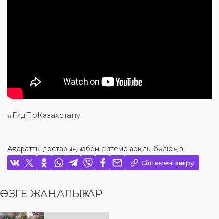
#ГидПоКазахстану
Ақпаратты достарыңызбен сілтеме арқылы бөлісіңіз:
Сілтемені көшіру
ӨЗГЕ ЖАҢАЛЫҚТАР