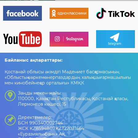
Байланыс ақпараттары:
Қостанай облысы әкімдігі Мәдениет басқармасының
«Облыстық көркемөнерпаздардың халық шығармашылығы
мен кинобейнеқор орталығы» КМҚК
Заңды мекен-жайы:
110000, Қазақстан Республикасы, Қостанай қаласы,
Лермонтов көшесі, 15
Деректемелер:
БСН 990340002744
ЖСК KZ8594807KZT22031664
«Еуразиялық банк» АҚ