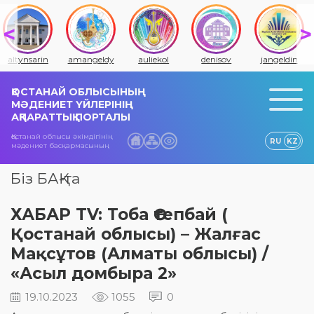
altynsarin
amangeldy
auliekol
denisov
jangeldin
ҚОСТАНАЙ ОБЛЫСЫНЫҢ
МӘДЕНИЕТ ҮЙЛЕРІНІҢ
АҚПАРАТТЫҚ ПОРТАЛЫ
Қостанай облысы әкімдігінің
RU
KZ
мәдениет басқармасының
Біз БАҚ-та
ХАБАР TV: Тоба Өтепбай (
Қостанай облысы) – Жалғас
Мақсұтов (Алматы облысы) /
«Асыл домбыра 2»
19.10.2023
1055
0