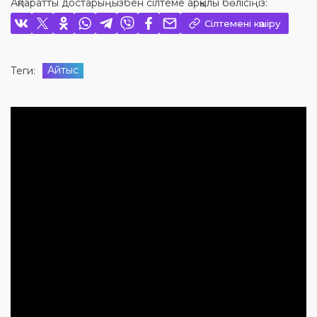
Ақпаратты достарыңызбен сілтеме арқылы бөлісіңіз:
Сілтемені көшіру
Айтыс
Теги: