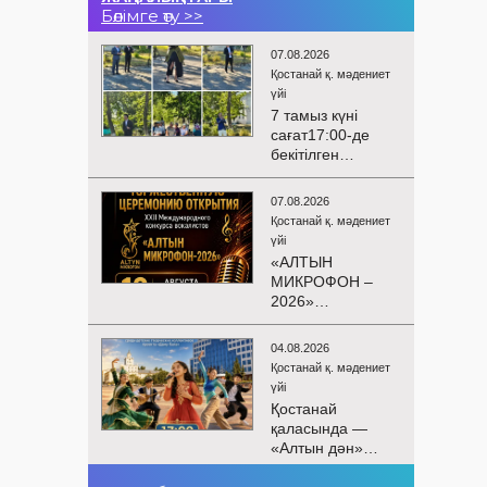
Бөлімге өту >>
07.08.2026
Қостанай қ. мәдениет
үйі
7 тамыз күні
сағат17:00-де
бекітілген
жоспарға және
KPI
07.08.2026
көрсеткіштерін
Қостанай қ. мәдениет
орындау аясында
үйі
«Таза Қазақстан»
«АЛТЫН
экологиялық
МИКРОФОН –
акциясына
2026»
арналған көшпелі
БАЙҚАУЫНЫҢ
концерт
САЛТАНАТТЫ
Меңдіқара
04.08.2026
АШЫЛУЫ
ауданының
Қостанай қ. мәдениет
Сіздерді
Красная Пресня
үйі
вокалистердің
ауылында
Қостанай
«Алтын
өткізілді
қаласында —
микрофон –
«Алтын дән»
2026» XXII
балалар
халықаралық