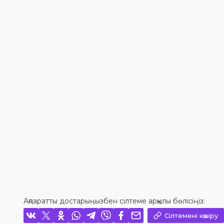
Ақпаратты достарыңызбен сілтеме арқылы бөлісіңіз:
Сілтемені көшіру