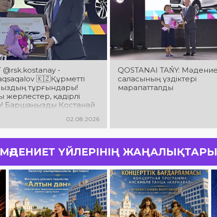
@rsk.kostanay -
QOSTANAI TAŃY: Мәдени
saqalov 🇰🇿Құрметті
саласының үздіктері
ыздың тұрғындары!
марапатталды
 жерлестер, қадірлі
р! Баршаңызды Қостанай
ың 90 жылдық
02.08.2026
йымен шын жүректен
аймын!
МӘДЕНИЕТ ҮЙЛЕРІНІҢ ЖАҢАЛЫҚТАР