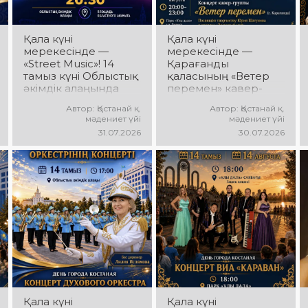
күтеді!
Қала күні
Қала күні
мерекесінде —
мерекесінде —
«Street Music»! 14
Қарағанды
тамыз күні Облыстық
қаласының «Ветер
әкімдік алаңында
перемен» кавер-
қаланың жастар
тобы! 14 тамыз күні
Автор: Қостанай қ.
Автор: Қостанай қ.
ұжымдарының
«Ұлы Дала»
мәдениет үйі
мәдениет үйі
«Street Music»
саябағында Юрий
31.07.2026
30.07.2026
концерттік
Шатунов пен
бағдарламасы өтеді!
«Ласковый май»
Сіздерді заманауи
тобының
музыка, жарқын
шығармашылығына
орындаулар, қуатты
арналған концерт
энергия мен көтеріңкі
өтеді! Сіздерді көпшілік
мерекелік көңіл күй
сүйіп тыңдайтын
күтеді!
әндер, жылы
естеліктер мен
ерекше музыкалық
атмосфера күтеді!
Қала күні
Қала күні