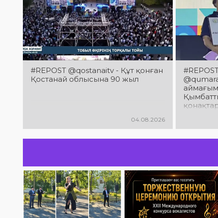
#REPOST @qostanaitv - Құт қонған
#REPOST 
Қостанай облысына 90 жыл
@qumaraq
аймағым
Қымбатты
қонақта
облысын
04.08.2026
мерейто
құттықт