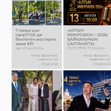
7 тамыз күні
«АЛТЫН
сағат17:00-де
МИКРОФОН – 2026»
бекітілген жоспарға
БАЙҚАУЫНЫҢ
және KPI
САЛТАНАТТЫ
көрсеткіштерін
АШЫЛУЫ Сіздерді
орындау аясында
вокалистердің
Автор: Қостанай қ.
Автор: Қостанай қ.
«Таза Қазақстан»
«Алтын микрофон –
мәдениет үйі
мәдениет үйі
экологиялық
2026» XXII
07.08.2026
07.08.2026
акциясына арналған
халықаралық
көшпелі концерт
байқауының
Меңдіқара
салтанатты ашылу
ауданының Красная
рәсіміне шақырамыз!
Пресня ауылында
Бұл күні түрлі
өткізілді
елдерден келген
талантты
орындаушылар бас
қосып, үлкен
шығармашылық
додаға жол ашады.