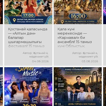
Қостанай қаласында
Қала күні
— «Алтын дән»
мерекесінде —
балалар
«Карнавал» би
шығармашылығы
ансамблі! 15 тамыз
фестивалі! 15 тамыз
күні Облыстық
күні Облыстық
әкімдік алаңында
Автор: Қостанай қ.
Автор: Қостанай қ.
әкімдік алаңында
«Карнавал» би
мәдениет үйі
мәдениет үйі
«Даму бала»
ансамблінің
04.08.2026
03.08.2026
жобасының балалар
концерттік
шығармашылық
бағдарламасы өтеді!
ұжымдары
Ансамбль жетекшісі
қатысатын «Алтын
— Шамиль
дән» фестивалі өтеді!
Фахрутдинов.
Сіздерді жас
Сіздерді әсерлі
таланттардың
хореографиялық
жарқын өнері, әсем
қойылымдар,
әндер, әсерлі билер
жарқын бейнелер,
мен мерекелік көңіл
қуатты ырғақ пен
күй күтеді!
мерекелік көңіл күй