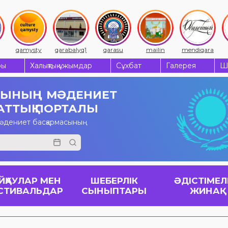
qamysty
qarabalyq1
qarasu
mailin
mendiqara
ры
Халықтық ұжымдар
Сұхбат
Галерея
Ш
СЫНЫҢ
МӘДЕНИЕТ
АТТЫҚ ПОРТАЛЫ
мәдениет басқармасының
ЙҚАУЛАР МЕН
ШЕБЕРЛІК
ӘДІСТІМЕЛ
СТИВАЛЬДАР
СЫНЫПТАРЫ
ЖИНАҚ