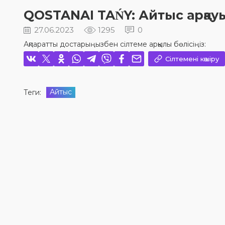
QOSTANAI TAŃY: Айтыс арқауы
27.06.2023
1295
0
Ақпаратты достарыңызбен сілтеме арқылы бөлісіңіз:
Сілтемені көшіру
Айтыс
Теги: