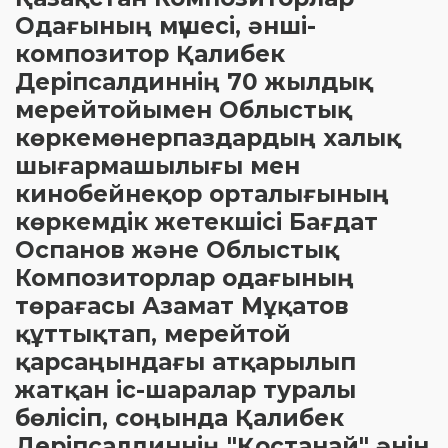
Одағының мүшесі, әнші-
композитор Қалибек
Деріпсалдиннің 70 жылдық
мерейтойымен Облыстық
көркемөнерпаздардың халық
шығармашылығы мен
кинобейнеқор орталығының
көркемдік жетекшісі Бағдат
Оспанов және Облыстық
Композиторлар одағының
төрағасы Азамат Мұқатов
құттықтап, мерейтой
қарсаңындағы атқарылып
жатқан іс-шаралар туралы
бөлісіп, соңында Қалибек
Деріпсалдиннің "Қостанай" әнін