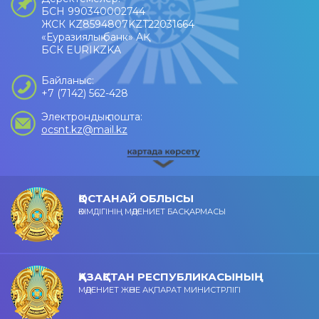
БСН 990340002744
ЖСК KZ8594807KZT22031664
«Еуразиялық банк» АҚ
БСК EURIKZKA
Байланыс:
+7 (7142) 562-428
Электрондық пошта:
ocsnt.kz@mail.kz
ҚОСТАНАЙ ОБЛЫСЫ
ӘКІМДІГІНІҢ МӘДЕНИЕТ БАСҚАРМАСЫ
ҚАЗАҚСТАН РЕСПУБЛИКАСЫНЫҢ
МӘДЕНИЕТ ЖӘНЕ АҚПАРАТ МИНИСТРЛІГІ