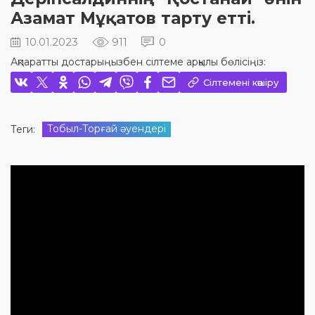
Азамат Мұқатов тарту етті.
10.01.2023
911
0
Ақпаратты достарыңызбен сілтеме арқылы бөлісіңіз:
Сілтемені көшіру
Тобыл-Торғай әуендері
Теги: