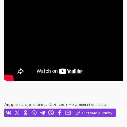
Ақпаратты достарыңызбен сілтеме арқылы бөлісіңіз:
Сілтемені көшіру