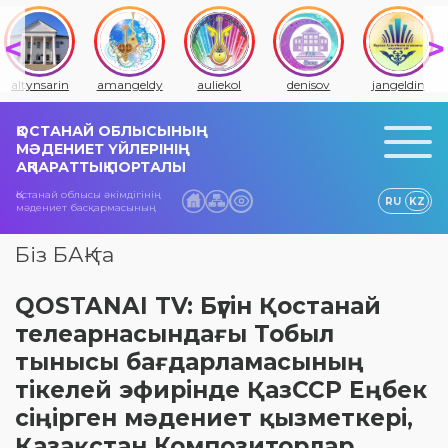
altynsarin
amangeldy
auliekol
denisov
jangeldin
ҚОСТАНАЙ ОБЛЫСЫНЫҢ
МӘДЕНИЕТ ҮЙЛЕРІНІҢ
АҚПАРАТТЫҚ ПОРТАЛЫ
Қостанай облысы әкімдігінің
RU
KZ
мәдениет басқармасының
Біз БАҚ-та
QOSTANAI TV: Бүгін Қостанай
телеарнасындағы Тобыл
тынысы бағдарламасының
тікелей эфирінде ҚазССР Еңбек
сіңірген мәдениет қызметкері,
Қазақстан Композиторлар