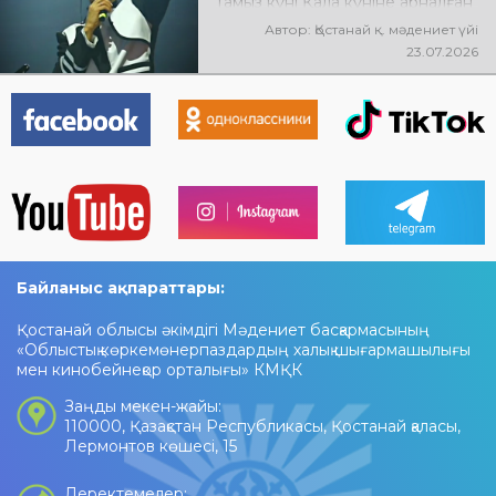
тамыз күні Қала күніне арналған
мерекелік концертте NE
Автор: Қостанай қ. мәдениет үйі
PROSTO ORCHESTRA өнер
23.07.2026
көрсетеді! @ne_prosto_orchestra
Байланыс ақпараттары:
Қостанай облысы әкімдігі Мәдениет басқармасының
«Облыстық көркемөнерпаздардың халық шығармашылығы
мен кинобейнеқор орталығы» КМҚК
Заңды мекен-жайы:
110000, Қазақстан Республикасы, Қостанай қаласы,
Лермонтов көшесі, 15
Деректемелер: