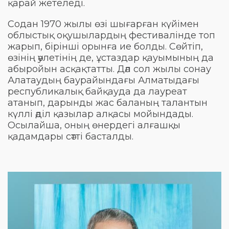
қарай жетеледі.
Содан 1970 жылы өзі шығарған күйімен
облыстық оқушылардың фестивалінде топ
жарып, бірінші орынға ие болды. Сөйтіп,
өзінің әулетінің де, ұстаздар қауымының да
абыройын асқақтатты. Дәл сол жылы сонау
Алатаудың баурайындағы Алматыдағы
республикалық байқауда да лауреат
атанып, дарынды жас баланың талантын
күллі әділ қазылар алқасы мойындады.
Осылайша, оның өнердегі алғашқы
қадамдары сәтті басталды.