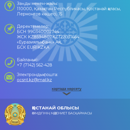
Заңды мекен-жайы:
110000, Қазақстан Республикасы, Қостанай қаласы,
Лермонтов көшесі, 15
Деректемелер:
БСН 990340002744
ЖСК KZ8594807KZT22031664
«Еуразиялық банк» АҚ
БСК EURIKZKA
Байланыс:
+7 (7142) 562-428
Электрондық пошта:
ocsnt.kz@mail.kz
ҚОСТАНАЙ ОБЛЫСЫ
ӘКІМДІГІНІҢ МӘДЕНИЕТ БАСҚАРМАСЫ