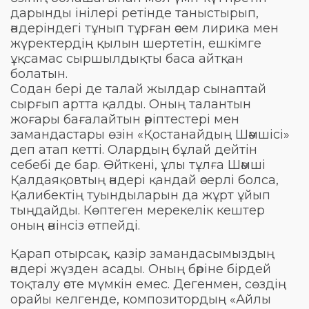
дарынды інілері ретінде таныстырып,
әндеріндегі тұнып тұрған әсем лирика мен
жүректердің қылын шертетін, ешкімге
ұқсамас сыршылдықты баса айтқан
болатын.
Содан бері де талай жылдар сынаптай
сырғып артта қалды. Оның талантын
жоғары бағалайтын әріптестері мен
замандастары өзін «Қостанайдың Шәмшісі»
деп атап кетті. Олардың бұлай дейтін
себебі де бар. Өйткені, ұлы тұлға Шәмші
Қалдаяқовтың әндері қандай әсерлі болса,
Қалибектің туындыларын да жұрт ұйып
тыңдайды. Көптеген мерекелік кештер
оның әнінсіз өтпейді.
Қарап отырсақ, қазір замандасымыздың
әндері жүзден асады. Оның бәріне бірдей
тоқталу әсте мүмкін емес. Дегенмен, сөздің
орайы келгенде, композитордың «Айлы