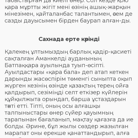
табыстырған да киелі өнер. Сол кезде қою
қара мұртты жігіт мені өзінің ашық-жарқын
мінезімен, қайталанбас талантымен, әсем де
сазды дауысымен бірден баурап алған-ды.
Сахнада ерте көрінді
Қалекең ұлтымыздың барлық қадір-қасиеті
сақталған Аманкелді ауданының
Батпаққара ауылында туып-өсіпті.
Ауылдастары «қара бала» деп атап кеткен
дарынды жасөспірім төменгі сыныпта оқып
жүрген кезінің өзінде қазақтың терең ойға
қалдырып, сезіміңді селт еткізер күйлерін
құйқылжыта орындап, барша ұстаздарын
тәнті етті. Тіпті, оның осы алғашқы
талпыныстары өнер сүйер қауымның
тарапынан бағаланып, мақтау қағазға да ие
болды. Әрине, бұл жылы сөздер жазылған
марапат оны ерекше қанаттандырып, алға