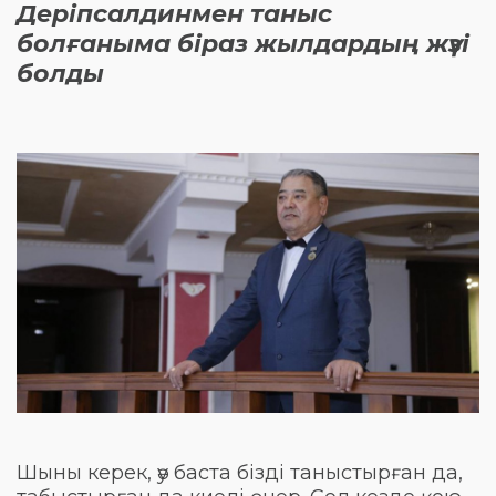
Деріпсалдинмен таныс
болғаныма біраз жылдардың жүзі
болды
Шыны керек, әу баста бізді таныстырған да,