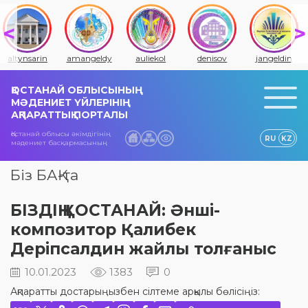
altynsarin
amangeldy
auliekol
denisov
jangeldin
ҚОСТАНАЙ ОБЛЫСЫНЫҢ
МӘДЕНИЕТ ҮЙЛЕРІНІҢ
АҚПАРАТТЫҚ ПОРТАЛЫ
Қостанай облысы әкімдігінің
RU
KZ
мәдениет басқармасының
Біз БАҚ-та
БІЗДІҢ ҚОСТАНАЙ: Әнші-
композитор Қалибек
Деріпсалдин жайлы толғаныс
10.01.2023
1383
0
Ақпаратты достарыңызбен сілтеме арқылы бөлісіңіз: