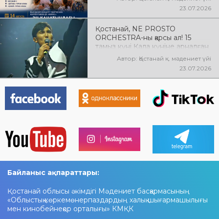
өтеді! Баршаңызды мерекелік
23.07.2026
концертке шақырамыз!
Қостанай, NE PROSTO
ORCHESTRA-ны қарсы ал! 15
тамыз күні Қала күніне арналған
мерекелік концертте NE
Автор: Қостанай қ. мәдениет үйі
PROSTO ORCHESTRA өнер
23.07.2026
көрсетеді! @ne_prosto_orchestra
Байланыс ақпараттары:
Қостанай облысы әкімдігі Мәдениет басқармасының
«Облыстық көркемөнерпаздардың халық шығармашылығы
мен кинобейнеқор орталығы» КМҚК