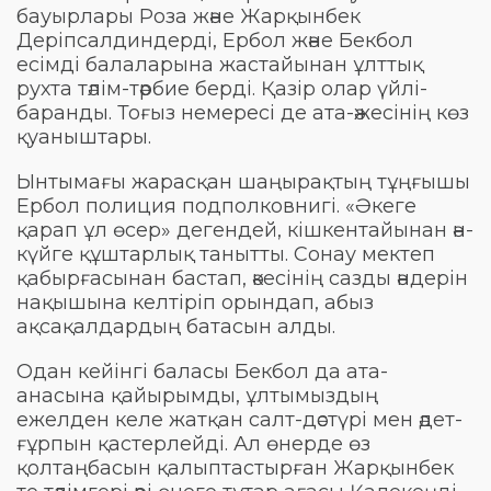
бауырлары Роза және Жарқынбек
Деріпсалдиндерді, Ербол және Бекбол
есімді балаларына жастайынан ұлттық
рухта тәлім-тәрбие берді. Қазір олар үйлі-
баранды. Тоғыз немересі де ата-әжесінің көз
қуаныштары.
Ынтымағы жарасқан шаңырақтың тұңғышы
Ербол полиция подполковнигі. «Әкеге
қарап ұл өсер» дегендей, кішкентайынан ән-
күйге құштарлық танытты. Сонау мектеп
қабырғасынан бастап, әкесінің сазды әндерін
нақышына келтіріп орындап, абыз
ақсақалдардың батасын алды.
Одан кейінгі баласы Бекбол да ата-
анасына қайырымды, ұлтымыздың
ежелден келе жатқан салт-дәстүрі мен әдет-
ғұрпын қастерлейді. Ал өнерде өз
қолтаңбасын қалыптастырған Жарқынбек