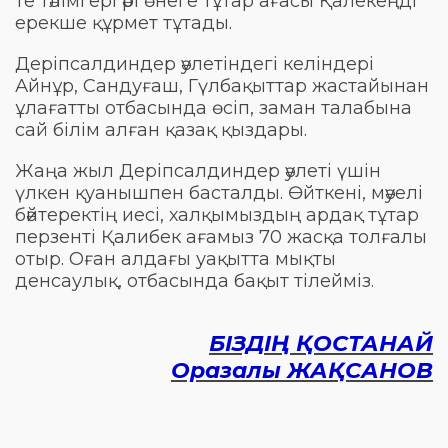
те тәлімгері әрі өнеге тұтар ағасы Қалекеңді
ерекше құрмет тұтады.
Деріпсалдиндер әулетіндегі келіндері
Айнұр, Сандуғаш, Гүлбақыттар жастайынан
ұлағатты отбасында өсіп, заман талабына
сай білім алған қазақ қыздары.
Жаңа жыл Деріпсалдиндер әулеті үшін
үлкен қуанышпен басталды. Өйткені, мәуелі
бәйтеректің иесі, халқымыздың ардақ тұтар
перзенті Қалибек ағамыз 70 жасқа толғалы
отыр. Оған алдағы уақытта мықты
денсаулық, отбасында бақыт тілейміз.
БІЗДІҢ ҚОСТАНАЙ
Оразалы ЖАҚСАНОВ