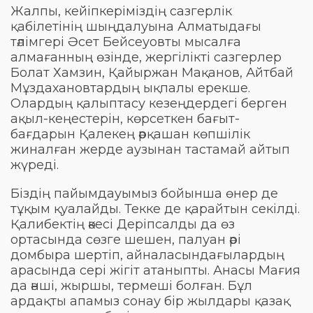
Жалпы, кейіпкеріміздің сазгерлік
қабілетінің шыңдалуына Алматыдағы
тәлімгері Әсет Бейсеуовты мысалға
алмағанның өзінде, жергілікті сазгерлер
Болат Хамзин, Қайыржан Мақанов, Айтбай
Мұздахановтардың ықпалы ерекше.
Олардың қалыптасу кезеңдердегі берген
ақыл-кеңестерін, көрсеткен бағыт-
бағдарын Қалекең әрқашан көпшілік
жиналған жерде аузынан тастамай айтып
жүреді.
Біздің пайымдауымыз бойынша өнер де
тұқым қуалайды. Текке де қарайтын секілді.
Қалибектің әкесі Деріпсалды да өз
ортасында сөзге шешен, палуан әрі
домбыра шертіп, айналасындағылардың
арасында сері жігіт атаныпты. Анасы Мағия
да әнші, жыршы, термеші болған. Бұл
ардақты апамыз сонау бір жылдары қазақ