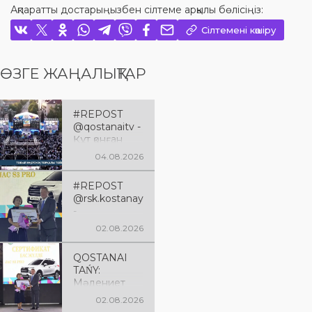
Ақпаратты достарыңызбен сілтеме арқылы бөлісіңіз:
Сілтемені көшіру
ӨЗГЕ ЖАҢАЛЫҚТАР
#REPOST
@qostanaitv -
Құт қонған
Қостанай
04.08.2026
облысына 90
жыл
#REPOST
@rsk.kostanay
-
@qumaraqsaq
02.08.2026
alov 🇰🇿
Құрметті
QOSTANAI
аймағымызды
TAŃY:
ң
Мәдениет
тұрғындары!
саласының
Қымбатты
02.08.2026
үздіктері
жерлестер,