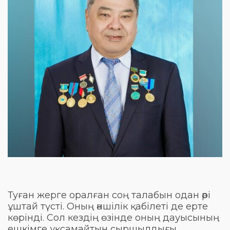
Туған жерге оралған соң талабын одан әрі
ұштай түсті. Оның әншілік қабілеті де ерте
көрінді. Сол кездің өзінде оның дауысының
ешкімге ұқсамайтын сыршылдығы,