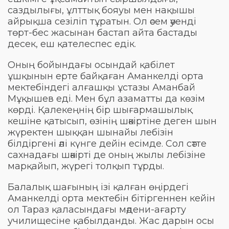
саздылығы, ұлттық бояуы мен нақышы
айрықша сезіліп тұратын. Ол әсем әуенді
төрт-бес жасынан бастап айта бастады
десек, еш қателеспес едік.
Оның бойындағы осындай қабілет
ұшқынын ерте байқаған Аманкелді орта
мектебіндегі алғашқы ұстазы Аманбай
Мұқышев еді. Мен бұл азаматты да көзім
көрді. Қалекеңнің бір шығармашылық
кешіне қатысып, өзінің шәкіртіне деген шын
жүректен шыққан шынайы лебізін
білдіргені әлі күнге дейін есімде. Сол сәтте
сахнадағы шәкірті де оның жылы лебізіне
марқайып, жүрегі толқып тұрды.
Балалық шағының ізі қалған өңірдегі
Аманкелді орта мектебін бітіргеннен кейін
ол Тараз қаласындағы мәдени-ағарту
училищесіне қабылданды. Жас дарын осы