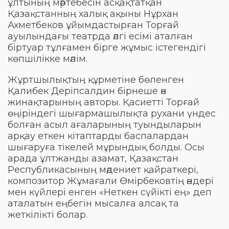
ұлтының мәртебесін асқақтатқан
Қазақстанның халық ақыны Нұрхан
Ахметбеков ұйымдастырған Торғай
ауылындағы театрда әлгі есімі аталған
біртуар тұлғамен бірге жұмыс істегендігі
көпшілікке мәлім.
Жұртшылықтың құрметіне бөленген
Қалибек Деріпсалдин бірнеше ән
жинақтарының авторы. Қасиетті Торғай
өңіріндегі шығармашылықта рухани үндес
болған асыл ағаларының туындыларын
арқау еткен кітаптарды баспалардан
шығаруға тікелей мұрындық болды. Осы
арада ұлтжанды азамат, Қазақстан
Республикасының мәдениет қайраткері,
композитор Жұмағали Өмірбековтің әндері
мен күйлері енген «Неткен сүйікті ең» деп
аталатын еңбегін мысалға алсақ та
жеткілікті болар.