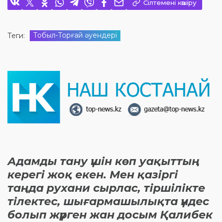
Сілтемені көшіру
Тобыл-Торғай әуендері
Теги:
Адамды тану үшін көп уақыттың
керегі жоқ екен. Мен қазіргі
таңда рухани сырлас, тіршілікте
тілектес, шығармашылықта үндес
болып жүрген жан досым Қалибек