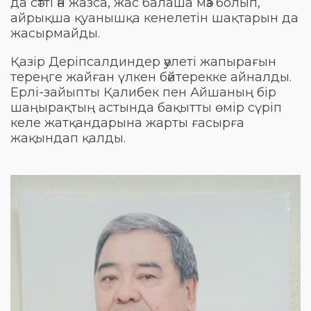
да сәтті ән жазса, жас балаша мәз болып,
айрықша қуанышқа кенелетін шақтарын да
жасырмайды.
Қазір Деріпсалдиндер әулеті жапырағын
тереңге жайған үлкен бәйтерекке айналды.
Ерлі-зайыпты Қалибек пен Айшаның бір
шаңырақтың астында бақытты өмір сүріп
келе жатқандарына жарты ғасырға
жақындап қалды.