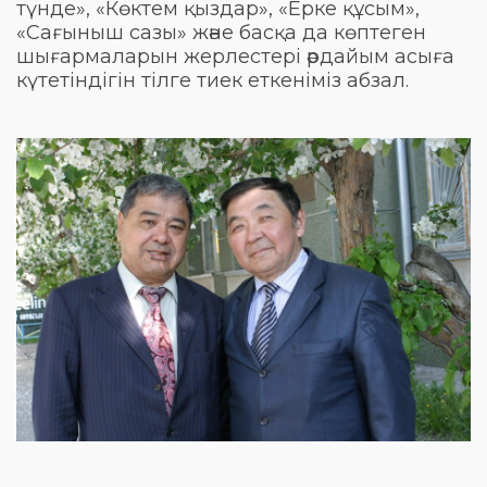
түнде», «Көктем қыздар», «Ерке құсым»,
«Сағыныш сазы» және басқа да көптеген
шығармаларын жерлестері әрдайым асыға
күтетіндігін тілге тиек еткеніміз абзал.