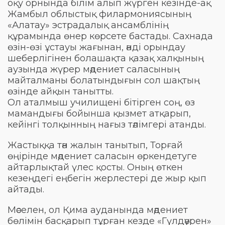
оқу орнында білім алып жүрген кезінде-ақ
Жамбыл облыстық филармониясының
«Алатау» эстрадалық ансамблінің
құрамында өнер көрсете бастады. Сахнада
өзін-өзі ұстауы жағынан, әнді орындау
шеберлігінен болашақта қазақ халқының
аузында жүрер мәдениет саласының
майталманы болатындығын сол шақтың
өзінде айқын танытты.
Ол аталмыш училищені бітірген соң, өз
мамандығы бойынша қызмет атқарып,
кейінгі толқынның нағыз тәлімгері атанды.
Жастыққа тән жалын танытып, Торғай
өңірінде мәдениет саласын өркендетуге
айтарлықтай үлес қосты. Оның өткен
кезеңдегі еңбегін жерлестері де жыр қып
айтады.
Мәселен, ол Қима ауданында мәдениет
бөлімін басқарып тұрған кезде «Гүлдәурен»