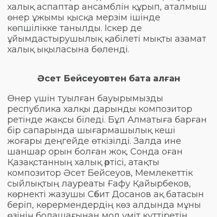
халық аспаптар ансамблін құрып, аталмыш
өнер ұжымы қысқа мерзім ішінде
көпшілікке танылды. Іскер де
ұйымдастырушылық қабілеті мықты азамат
халық ықыласына бөленді.
Әсет Бейсеуовтен бата алған
Өнер үшін туылған бауырымызды
республика халқы дарынды композитор
ретінде жақсы біледі. Бұл Алматыға барған
бір сапарында шығармашылық кеші
жоғары деңгейде өткізілді. Залда ине
шаншар орын болған жоқ. Сонда оған
Қазақстанның халық әртісі, атақты
композитор Әсет Бейсеуов, Мемлекеттік
сыйлықтың лауреаты Ғафу Қайырбеков,
көрнекті жазушы Сәбит Досанов ақ батасын
беріп, көрермендердің көз алдында мұны
өзінің болашағынан мол үміт күттіретін