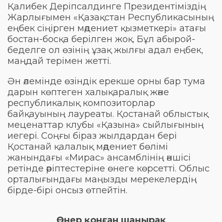
Қалибек Деріпсалдинге Президентіміздің
Жарлығымен «Қазақстан Республикасының
еңбек сіңірген мәдениет қызметкері» атағы
бостан-босқа берілген жоқ. Бұл абырой-
беделге ол өзінің ұзақ жылғы адал еңбек,
маңдай терімен жетті.
Ән әлемінде өзіндік ерекше орны бар тума
дарын көптеген халықаралық және
республикалық композиторлар
байқауының лауреаты. Қостанай облыстық
меценаттар клубы «Қазына» сыйлығының
иегері. Соңғы біраз жылдардан бері
Қостанай қалалық мәдениет бөлімі
жанындағы «Мирас» ансамблінің әншісі
ретінде әріптестеріне өнеге көрсетті. Облыс
орталығындағы маңызды мерекелердің
бірде-бірі онсыз өтпейтін.
Өнер қонған шаңырақ