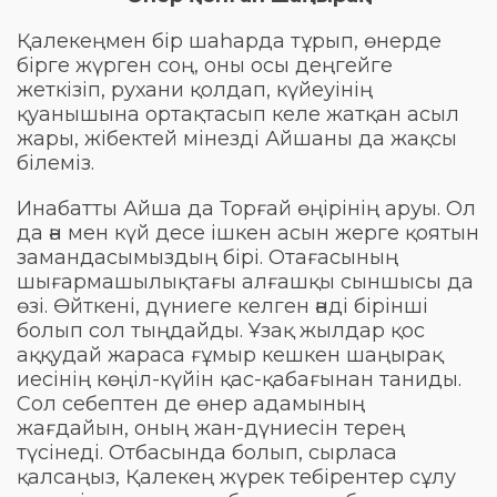
Қалекеңмен бір шаһарда тұрып, өнерде
бірге жүрген соң, оны осы деңгейге
жеткізіп, рухани қолдап, күйеуінің
қуанышына ортақтасып келе жатқан асыл
жары, жібектей мінезді Айшаны да жақсы
білеміз.
Инабатты Айша да Торғай өңірінің аруы. Ол
да ән мен күй десе ішкен асын жерге қоятын
замандасымыздың бірі. Отағасының
шығармашылықтағы алғашқы сыншысы да
өзі. Өйткені, дүниеге келген әнді бірінші
болып сол тыңдайды. Ұзақ жылдар қос
аққудай жараса ғұмыр кешкен шаңырақ
иесінің көңіл-күйін қас-қабағынан таниды.
Сол себептен де өнер адамының
жағдайын, оның жан-дүниесін терең
түсінеді. Отбасында болып, сырласа
қалсаңыз, Қалекең жүрек тебірентер сұлу