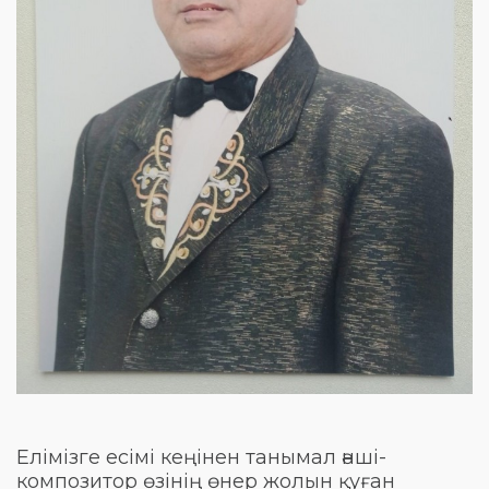
Елімізге есімі кеңінен танымал әнші-
композитор өзінің өнер жолын қуған