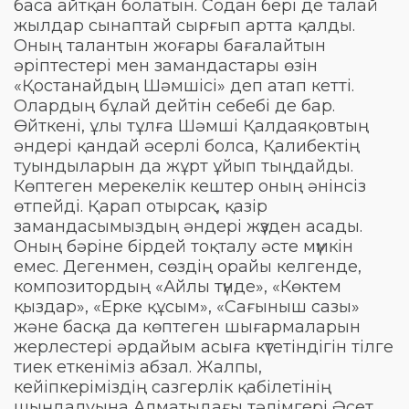
баса айтқан болатын. Содан бері де талай
жылдар сынаптай сырғып артта қалды.
Оның талантын жоғары бағалайтын
әріптестері мен замандастары өзін
«Қостанайдың Шәмшісі» деп атап кетті.
Олардың бұлай дейтін себебі де бар.
Өйткені, ұлы тұлға Шәмші Қалдаяқовтың
әндері қандай әсерлі болса, Қалибектің
туындыларын да жұрт ұйып тыңдайды.
Көптеген мерекелік кештер оның әнінсіз
өтпейді. Қарап отырсақ, қазір
замандасымыздың әндері жүзден асады.
Оның бәріне бірдей тоқталу әсте мүмкін
емес. Дегенмен, сөздің орайы келгенде,
композитордың «Айлы түнде», «Көктем
қыздар», «Ерке құсым», «Сағыныш сазы»
және басқа да көптеген шығармаларын
жерлестері әрдайым асыға күтетіндігін тілге
тиек еткеніміз абзал. Жалпы,
кейіпкеріміздің сазгерлік қабілетінің
шыңдалуына Алматыдағы тәлімгері Әсет