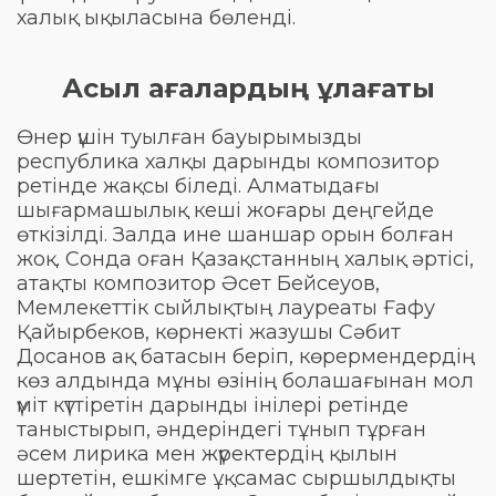
халық ықыласына бөленді.
Асыл ағалардың ұлағаты
Өнер үшін туылған бауырымызды
республика халқы дарынды композитор
ретінде жақсы біледі. Алматыдағы
шығармашылық кеші жоғары деңгейде
өткізілді. Залда ине шаншар орын болған
жоқ. Сонда оған Қазақстанның халық әртісі,
атақты композитор Әсет Бейсеуов,
Мемлекеттік сыйлықтың лауреаты Ғафу
Қайырбеков, көрнекті жазушы Сәбит
Досанов ақ батасын беріп, көрермендердің
көз алдында мұны өзінің болашағынан мол
үміт күттіретін дарынды інілері ретінде
таныстырып, әндеріндегі тұнып тұрған
әсем лирика мен жүректердің қылын
шертетін, ешкімге ұқсамас сыршылдықты