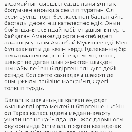
ұқсамайтын сыршыл саздылығы ұлттық
бояуымен айрықша сезіліп тұратын. Ол
әсем әуенді төрт-бес жасынан бастап айта
бастады десек, еш қателеспес едік. Оның
бойындағы осындай қабілет ұшқынын ерте
байқаған Аманкелді орта мектебіндегі
алғашқы ұстазы Аманбай Мұқышев еді. Мен
бұл азаматты да көзім көрді. Қалекеңнің бір
шығармашылық кешіне қатысып, өзінің
шәкіртіне деген шын жүректен шыққан
шынайы лебізін білдіргені әлі күнге дейін
есімде. Сол сәтте сахнадағы шәкірті де
оның жылы лебізіне марқайып, жүрегі
толқып тұрды.
Балалық шағының ізі қалған өңірдегі
Аманкелді орта мектебін бітіргеннен кейін
ол Тараз қаласындағы мәдени-ағарту
училищесіне қабылданды. Жас дарын осы
оқу орнында білім алып жүрген кезінде-ақ