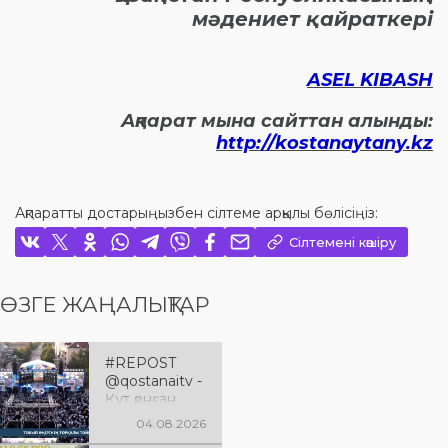
мәдениет қайраткері
ASEL KIBASH
Ақпарат мына сайттан алынды:
http://kostanaytany.kz
Ақпаратты достарыңызбен сілтеме арқылы бөлісіңіз:
Сілтемені көшіру
ӨЗГЕ ЖАҢАЛЫҚТАР
#REPOST
@qostanaitv -
Құт қонған
Қостанай
04.08.2026
облысына 90