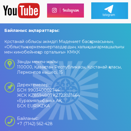
Байланыс ақпараттары:
Қостанай облысы әкімдігі Мәдениет басқармасының
«Облыстық көркемөнерпаздардың халық шығармашылығы
мен кинобейнеқор орталығы» КМҚК
Заңды мекен-жайы:
110000, Қазақстан Республикасы, Қостанай қаласы,
Лермонтов көшесі, 15
Деректемелер:
БСН 990340002744
ЖСК KZ8594807KZT22031664
«Еуразиялық банк» АҚ
БСК EURIKZKA
Байланыс:
+7 (7142) 562-428