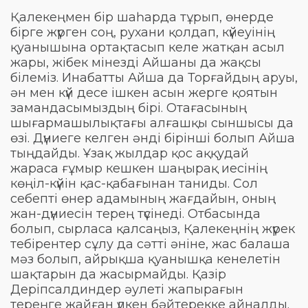
Қалекеңмен бір шаһарда тұрып, өнерде
бірге жүрген соң, рухани қолдап, күйеуінің
қуанышына ортақтасып келе жатқан асыл
жары, жібек мінезді Айшаны да жақсы
білеміз. Инабатты Айша да Торғайдың аруы,
ән мен күй десе ішкен асын жерге қоятын
замандасымыздың бірі. Отағасының
шығармашылықтағы алғашқы сыншысы да
өзі. Дүниеге келген әнді бірінші болып Айша
тыңдайды. Ұзақ жылдар қос аққудай
жараса ғұмыр кешкен шаңырақ иесінің
көңіл-күйін қас-қабағынан таниды. Сол
себепті өнер адамының жағдайын, оның
жан-дүниесін терең түсінеді. Отбасында
болып, сырласа қалсаңыз, Қалекеңнің жүрек
тебірентер сұлу да сәтті әніне, жас балаша
мәз болып, айрықша қуанышқа кенелетін
шақтарын да жасырмайды. Қазір
Деріпсалдиндер әулеті жапырағын
тереңге жайған үлкен бәйтерекке айналды.