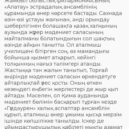
Жамбыл облыстық филармониясының
«Алатау» эстрадалық ансамблінің
құрамында өнер көрсете бастады. Сахнада
өзін-өзі ұстауы жағынан, әнді орындау
шеберлігінен болашақта қазақ халқының
аузында жүрер мәдениет саласының
майталманы болатындығын сол шақтың
өзінде айқын танытты. Ол аталмыш
училищені бітірген соң, өз мамандығы
бойынша қызмет атқарып, кейінгі
толқынның нағыз тәлімгері атанды.
Жастыққа тән жалын танытып, Торғай
өңірінде мәдениет саласын өркендетуге
айтарлықтай үлес қосты. Оның өткен
кезеңдегі еңбегін жерлестері де жыр қып
айтады. Мәселен, ол Қима ауданында
мәдениет бөлімін басқарып тұрған кезде
«Гүлдәурен» халық аспаптар ансамблін
құрып, аталмыш өнер ұжымы қысқа мерзім
ішінде көпшілікке танылды. Іскер де
ұйымдастырушылық қабілеті мықты азамат