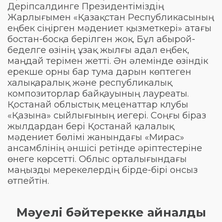
Деріпсалдинге Президентіміздің
Жарлығымен «Қазақстан Республикасының
еңбек сіңірген мәдениет қызметкері» атағы
бостан-босқа берілген жоқ. Бұл абырой-
беделге өзінің ұзақ жылғы адал еңбек,
маңдай терімен жетті. Ән әлемінде өзіндік
ерекше орны бар тума дарын көптеген
халықаралық және республикалық
композиторлар байқауының лауреаты.
Қостанай облыстық меценаттар клубы
«Қазына» сыйлығының иегері. Соңғы біраз
жылдардан бері Қостанай қалалық
мәдениет бөлімі жанындағы «Мирас»
ансамблінің әншісі ретінде әріптестеріне
өнеге көрсетті. Облыс орталығындағы
маңызды мерекелердің бірде-бірі онсыз
өтпейтін.
Мәуелі бәйтерекке айналды