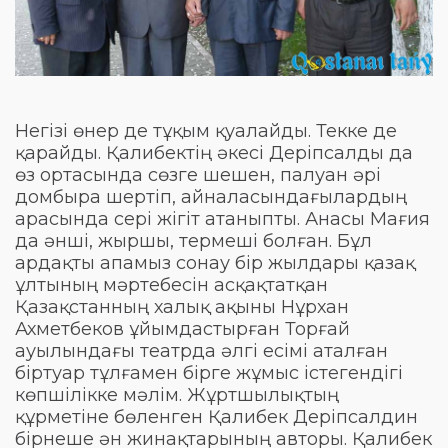
Негізі өнер де тұқым қуалайды. Текке де
қарайды. Қалибектің әкесі Деріпсалды да
өз ортасында сөзге шешен, палуан әрі
домбыра шертіп, айналасындағылардың
арасында сері жігіт атаныпты. Анасы Мағия
да әнші, жыршы, термеші болған. Бұл
ардақты апамыз сонау бір жылдары қазақ
ұлтының мәртебесін асқақтатқан
Қазақстанның халық ақыны Нұрхан
Ахметбеков ұйымдастырған Торғай
ауылындағы театрда әлгі есімі аталған
біртуар тұлғамен бірге жұмыс істегендігі
көпшілікке мәлім. Жұртшылықтың
құрметіне бөленген Қалибек Деріпсалдин
бірнеше ән жинақтарының авторы. Қалибек