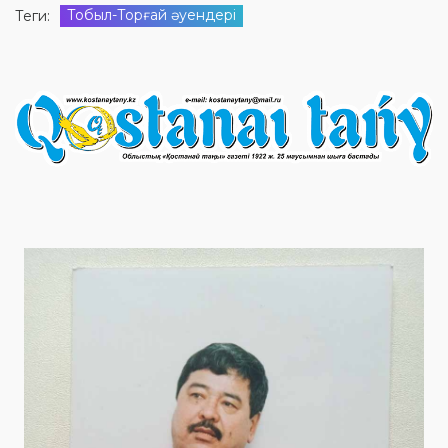
Тобыл-Торғай әуендері
Теги: