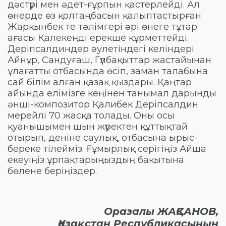
дәстүрі мен әдет-ғұрпын қастерлейді. Ал
өнерде өз қолтаңбасын қалыптастырған
Жарқынбек те тәлімгері әрі өнеге тұтар
ағасы Қалекеңді ерекше құрметтейді.
Деріпсалдиндер әулетіндегі келіндері
Айнұр, Сандуғаш, Гүлбақыттар жастайынан
ұлағатты отбасында өсіп, заман талабына
сай білім алған қазақ қыздары. Қаңтар
айында елімізге кеңінен танымал дарынды
әнші-композитор Қалибек Деріпсалдин
мерейлі 70 жасқа толады. Оны осы
қуанышымен шын жүректен құттықтай
отырып, деніне саулық, отбасына ырыс-
береке тілейміз. Ғұмырлық серігіңіз Айша
екеуіңіз ұрпақтарыңыздың бақытына
бөлене беріңіздер.
Оразалы ЖАҚСАНОВ,
Қазақстан Республикасының