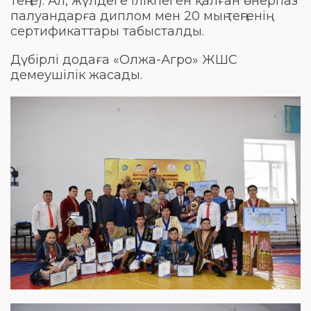
теңге). Ал, жүлдеге ілікпеген қалған өнерпаз
палуандарға диплом мен 20 мың теңгенің
сертификаттары табысталды.
Дүбірлі додаға «Олжа-Агро» ЖШС
демеушілік жасады.