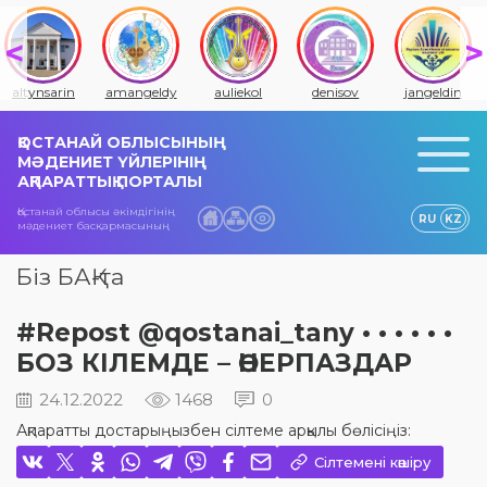
altynsarin
amangeldy
auliekol
denisov
jangeldin
ҚОСТАНАЙ ОБЛЫСЫНЫҢ
МӘДЕНИЕТ ҮЙЛЕРІНІҢ
АҚПАРАТТЫҚ ПОРТАЛЫ
Қостанай облысы әкімдігінің
RU
KZ
мәдениет басқармасының
Біз БАҚ-та
#Repost @qostanai_tany • • • • • •
БОЗ КІЛЕМДЕ – ӨНЕРПАЗДАР
24.12.2022
1468
0
Ақпаратты достарыңызбен сілтеме арқылы бөлісіңіз:
Сілтемені көшіру