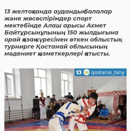
13 желтоқсанда аудандық балалар
және жөсөспірімдер спорт
мектебінде Алаш арысы Ахмет
Байтұрсынұлының 150 жылдығына
орай қазақ күресінен өткен облыстық
турнирге Қостанай облысының
мәдениет қызметкерлері қатысты.