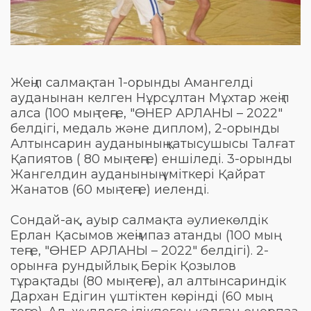
Жеңіл салмақтан 1-орынды Амангелді
ауданынан келген Нұрсұлтан Мұхтар жеңіп
алса (100 мың теңге, "ӨНЕР АРЛАНЫ – 2022"
белдігі, медаль және диплом), 2-орынды
Алтынсарин ауданының қатысушысы Талғат
Қапиятов ( 80 мың теңге) еншіледі. 3-орынды
Жангелдин ауданының үміткері Қайрат
Жанатов (60 мың теңге) иеленді.
Сондай-ақ, ауыр салмақта әулиекөлдік
Ерлан Қасымов жеңімпаз атанды (100 мың
теңге, "ӨНЕР АРЛАНЫ – 2022" белдігі). 2-
орынға рундыйлық Берік Қозылов
тұрақтады (80 мың теңге), ал алтынсариндік
Дархан Едігин үштіктен көрінді (60 мың