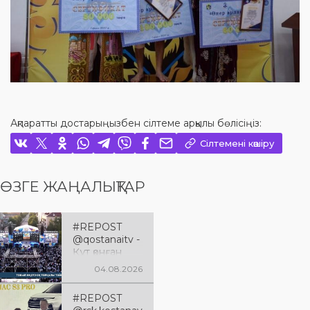
Ақпаратты достарыңызбен сілтеме арқылы бөлісіңіз:
Сілтемені көшіру
ӨЗГЕ ЖАҢАЛЫҚТАР
#REPOST
@qostanaitv -
Құт қонған
Қостанай
04.08.2026
облысына 90
жыл
#REPOST