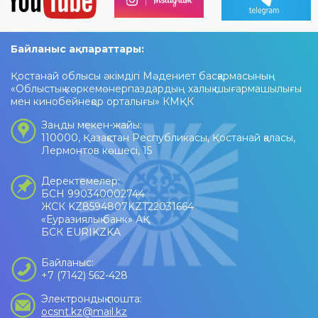
Байланыс ақпараттары:
Қостанай облысы әкімдігі Мәдениет басқармасының
«Облыстық көркемөнерпаздардың халық шығармашылығы
мен кинобейнеқор орталығы» КМҚК
Заңды мекен-жайы:
110000, Қазақстан Республикасы, Қостанай қаласы,
Лермонтов көшесі, 15
Деректемелер:
БСН 990340002744
ЖСК KZ8594807KZT22031664
«Еуразиялық банк» АҚ
БСК EURIKZKA
Байланыс:
+7 (7142) 562-428
Электрондық пошта:
ocsnt.kz@mail.kz