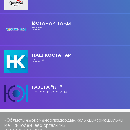
ҚОСТАНАЙ ТАҢЫ
ГАЗЕТІ
НАШ КОСТАНАЙ
ГАЗЕТА
ГАЗЕТА “КН”
НОВОСТИ КОСТАНАЯ
«Облыстық көркемөнерпаздардың халық шығармашылығы
мен кинобейнеқор орталығы»