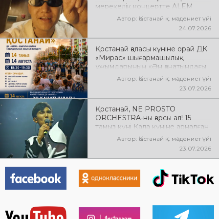
мерекелік концертте ALEM
өнер көрсетеді! @xcialem
Автор: Қостанай қ. мәдениет үйі
24.07.2026
Қостанай қаласы күніне орай ДК
«Мирас» шығармашылық
ұжымдарының «Ән қанатындағы
Қостанай» көшпелі концерті
Автор: Қостанай қ. мәдениет үйі
өтеді! Баршаңызды мерекелік
23.07.2026
концертке шақырамыз!
Қостанай, NE PROSTO
ORCHESTRA-ны қарсы ал! 15
тамыз күні Қала күніне арналған
мерекелік концертте NE
Автор: Қостанай қ. мәдениет үйі
PROSTO ORCHESTRA өнер
23.07.2026
көрсетеді! @ne_prosto_orchestra