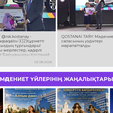
@rsk.kostanay -
QOSTANAI TAŃY: Мәдени
saqalov 🇰🇿Құрметті
саласының үздіктері
ыздың тұрғындары!
марапатталды
 жерлестер, қадірлі
р! Баршаңызды Қостанай
ың 90 жылдық
02.08.2026
йымен шын жүректен
аймын!
МӘДЕНИЕТ ҮЙЛЕРІНІҢ ЖАҢАЛЫҚТАР