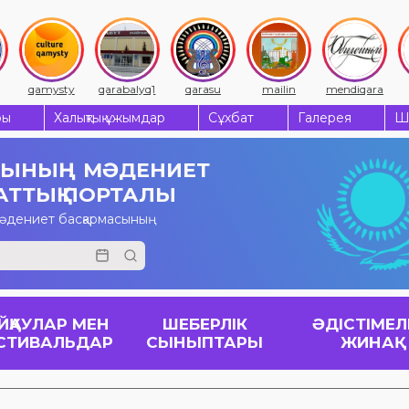
qamysty
qarabalyq1
qarasu
mailin
mendiqara
ры
Халықтық ұжымдар
Сұхбат
Галерея
Ш
СЫНЫҢ
МӘДЕНИЕТ
АТТЫҚ ПОРТАЛЫ
мәдениет басқармасының
ЙҚАУЛАР МЕН
ШЕБЕРЛІК
ӘДІСТІМЕЛ
СТИВАЛЬДАР
СЫНЫПТАРЫ
ЖИНАҚ