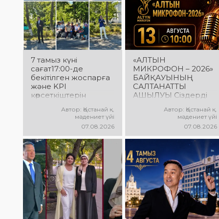
7 тамыз күні
«АЛТЫН
сағат17:00-де
МИКРОФОН – 2026»
бекітілген жоспарға
БАЙҚАУЫНЫҢ
және KPI
САЛТАНАТТЫ
көрсеткіштерін
АШЫЛУЫ Сіздерді
орындау аясында
вокалистердің
Автор: Қостанай қ.
Автор: Қостанай қ.
«Таза Қазақстан»
«Алтын микрофон –
мәдениет үйі
мәдениет үйі
экологиялық
2026» XXII
07.08.2026
07.08.2026
акциясына арналған
халықаралық
көшпелі концерт
байқауының
Меңдіқара
салтанатты ашылу
ауданының Красная
рәсіміне шақырамыз!
Пресня ауылында
Бұл күні түрлі
өткізілді
елдерден келген
талантты
орындаушылар бас
қосып, үлкен
шығармашылық
додаға жол ашады.