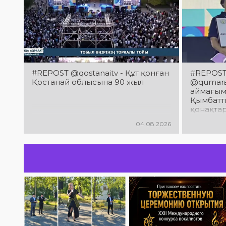
#REPOST @qostanaitv - Құт қонған
#REPOST 
Қостанай облысына 90 жыл
@qumaraq
аймағым
Қымбатты
қонақта
облысын
04.08.2026
мерейто
құттықт