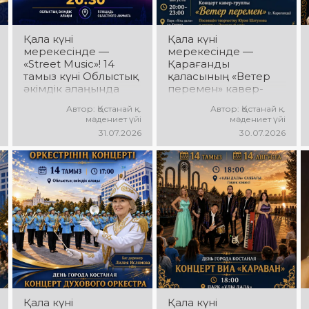
күтеді!
Қала күні
Қала күні
мерекесінде —
мерекесінде —
«Street Music»! 14
Қарағанды
тамыз күні Облыстық
қаласының «Ветер
әкімдік алаңында
перемен» кавер-
қаланың жастар
тобы! 14 тамыз күні
Автор: Қостанай қ.
Автор: Қостанай қ.
ұжымдарының
«Ұлы Дала»
мәдениет үйі
мәдениет үйі
«Street Music»
саябағында Юрий
31.07.2026
30.07.2026
концерттік
Шатунов пен
бағдарламасы өтеді!
«Ласковый май»
Сіздерді заманауи
тобының
музыка, жарқын
шығармашылығына
орындаулар, қуатты
арналған концерт
энергия мен көтеріңкі
өтеді! Сіздерді көпшілік
мерекелік көңіл күй
сүйіп тыңдайтын
күтеді!
әндер, жылы
естеліктер мен
ерекше музыкалық
атмосфера күтеді!
Қала күні
Қала күні