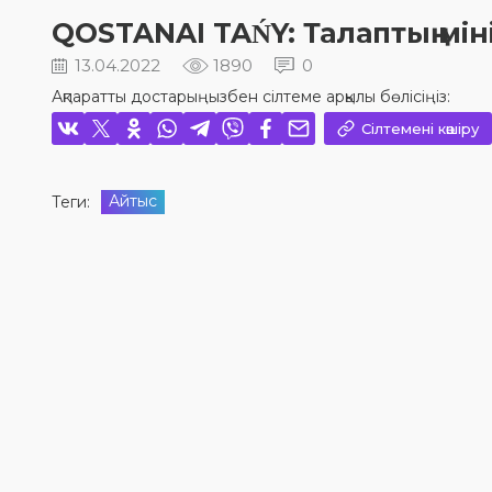
QOSTANAI TAŃY: Талаптың мі
13.04.2022
1890
0
Ақпаратты достарыңызбен сілтеме арқылы бөлісіңіз:
Сілтемені көшіру
Айтыс
Теги: