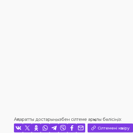
Ақпаратты достарыңызбен сілтеме арқылы бөлісіңіз:
Сілтемені көшіру