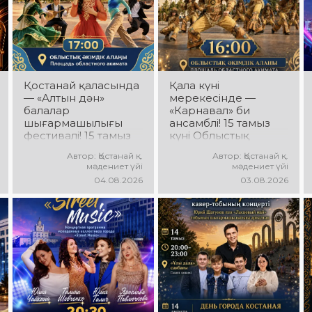
Қостанай қаласында
Қала күні
— «Алтын дән»
мерекесінде —
балалар
«Карнавал» би
шығармашылығы
ансамблі! 15 тамыз
фестивалі! 15 тамыз
күні Облыстық
күні Облыстық
әкімдік алаңында
Автор: Қостанай қ.
Автор: Қостанай қ.
әкімдік алаңында
«Карнавал» би
мәдениет үйі
мәдениет үйі
«Даму бала»
ансамблінің
04.08.2026
03.08.2026
жобасының балалар
концерттік
шығармашылық
бағдарламасы өтеді!
ұжымдары
Ансамбль жетекшісі
қатысатын «Алтын
— Шамиль
дән» фестивалі өтеді!
Фахрутдинов.
Сіздерді жас
Сіздерді әсерлі
таланттардың
хореографиялық
жарқын өнері, әсем
қойылымдар,
әндер, әсерлі билер
жарқын бейнелер,
мен мерекелік көңіл
қуатты ырғақ пен
күй күтеді!
мерекелік көңіл күй