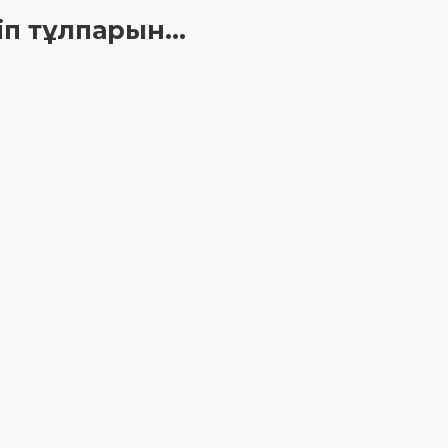
ніп тұлпарын…