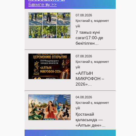
Бөлімге өту >>
07.08.2026
Қостанай қ. мәдениет
үйі
7 тамыз күні
сағат17:00-де
бекітілген
жоспарға және
KPI
07.08.2026
көрсеткіштерін
Қостанай қ. мәдениет
орындау аясында
үйі
«Таза Қазақстан»
«АЛТЫН
экологиялық
МИКРОФОН –
акциясына
2026»
арналған көшпелі
БАЙҚАУЫНЫҢ
концерт
САЛТАНАТТЫ
Меңдіқара
04.08.2026
АШЫЛУЫ
ауданының
Қостанай қ. мәдениет
Сіздерді
Красная Пресня
үйі
вокалистердің
ауылында
Қостанай
«Алтын
өткізілді
қаласында —
микрофон –
«Алтын дән»
2026» XXII
балалар
халықаралық