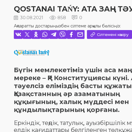
QOSTANAI TAŃY: АТА ЗАҢ – 
30.08.2021
858
0
Ақпаратты достарыңызбен сілтеме арқылы бөлісіңіз:
Сілтемені көшіру
Бүгін мемлекетіміз үшін аса м
мереке – ҚР Конституциясы күні. 
тәуелсіз еліміздің басты құжаты.
Қазақстанның әр азаматының
құқығының, халық мүддесі мен
құндылықтарының қорғаны.
Еркіндік, теңдік, татулық, ауызбіршілік 
елдік қағидаттары белгіленген төлқұ