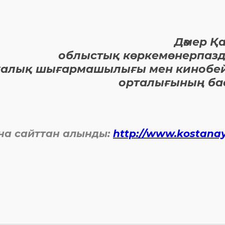
Дәмер Қ
облыстық көркемөнерпаз
халық шығармашылығы мен кинобе
орталығының б
на сайттан алынды:
http://www.kostanay