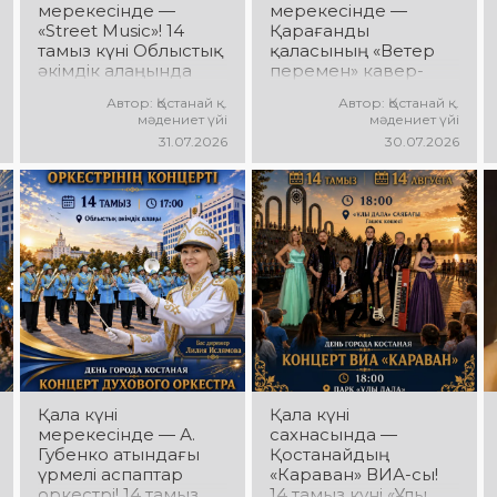
мерекесінде —
мерекесінде —
«Street Music»! 14
Қарағанды
тамыз күні Облыстық
қаласының «Ветер
әкімдік алаңында
перемен» кавер-
қаланың жастар
тобы! 14 тамыз күні
Автор: Қостанай қ.
Автор: Қостанай қ.
ұжымдарының
«Ұлы Дала»
мәдениет үйі
мәдениет үйі
«Street Music»
саябағында Юрий
31.07.2026
30.07.2026
концерттік
Шатунов пен
бағдарламасы өтеді!
«Ласковый май»
Сіздерді заманауи
тобының
музыка, жарқын
шығармашылығына
орындаулар, қуатты
арналған концерт
энергия мен көтеріңкі
өтеді! Сіздерді көпшілік
мерекелік көңіл күй
сүйіп тыңдайтын
күтеді!
әндер, жылы
естеліктер мен
ерекше музыкалық
атмосфера күтеді!
Қала күні
Қала күні
мерекесінде — А.
сахнасында —
Губенко атындағы
Қостанайдың
үрмелі аспаптар
«Караван» ВИА-сы!
оркестрі! 14 тамыз
14 тамыз күні «Ұлы