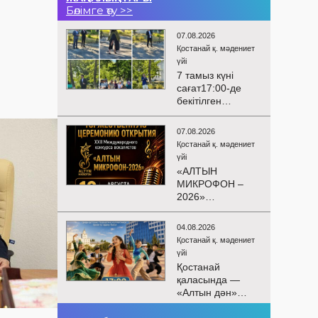
Бөлімге өту >>
07.08.2026
Қостанай қ. мәдениет
үйі
7 тамыз күні
сағат17:00-де
бекітілген
жоспарға және
KPI
07.08.2026
көрсеткіштерін
Қостанай қ. мәдениет
орындау аясында
үйі
«Таза Қазақстан»
«АЛТЫН
экологиялық
МИКРОФОН –
акциясына
2026»
арналған көшпелі
БАЙҚАУЫНЫҢ
концерт
САЛТАНАТТЫ
Меңдіқара
04.08.2026
АШЫЛУЫ
ауданының
Қостанай қ. мәдениет
Сіздерді
Красная Пресня
үйі
вокалистердің
ауылында
Қостанай
«Алтын
өткізілді
қаласында —
микрофон –
«Алтын дән»
2026» XXII
балалар
халықаралық