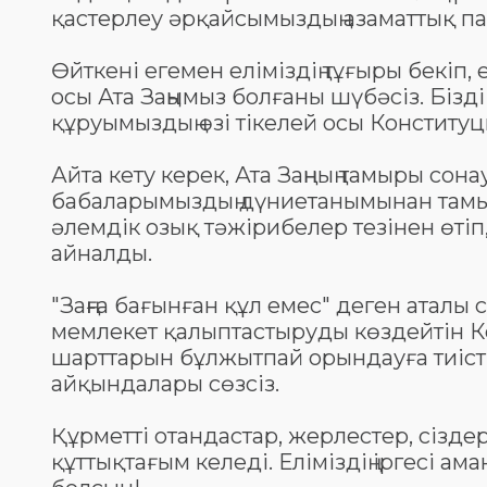
қастерлеу әрқайсымыздың азаматтық п
Өйткені егемен еліміздің тұғыры бекіп,
осы Ата Заңымыз болғаны шүбәсіз. Бізд
құруымыздың өзі тікелей осы Конститу
Айта кету керек, Ата Заңның тамыры сона
бабаларымыздың дүниетанымынан тамыр 
әлемдік озық тәжірибелер тезінен өті
айналды.
"Заңға бағынған құл емес" деген аталы с
мемлекет қалыптастыруды көздейтін Ко
шарттарын бұлжытпай орындауға тиісті
айқындалары сөзсіз.
Құрметті отандастар, жерлестер, сізд
құттықтағым келеді. Еліміздің іргесі а