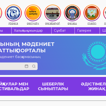
qamysty
qarabalyq1
qarasu
mailin
mendiqara
ры
Халықтық ұжымдар
Сұхбат
Галерея
Ш
СЫНЫҢ
МӘДЕНИЕТ
АТТЫҚ ПОРТАЛЫ
мәдениет басқармасының
ЙҚАУЛАР МЕН
ШЕБЕРЛІК
ӘДІСТІМЕЛ
СТИВАЛЬДАР
СЫНЫПТАРЫ
ЖИНАҚ