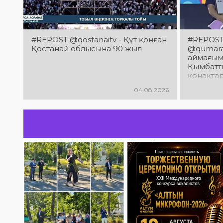
#REPOST @qostanaitv - Құт қонған
#REPOST 
Қостанай облысына 90 жыл
@qumaraq
аймағым
Қымбатты
қонақта
облысын
04.08.2026
мерейто
құттықт