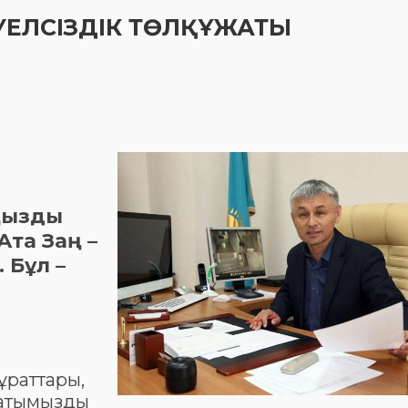
ТӘУЕЛСІЗДІК ТӨЛҚҰЖАТЫ
аңызды
Ата Заң –
 Бұл –
мұраттары,
жатымызды