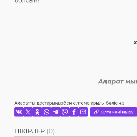
болсын!
Ақпарат мы
Ақпаратты достарыңызбен сілтеме арқылы бөлісіңіз:
Сілтемені көшіру
ПІКІРЛЕР
(0)