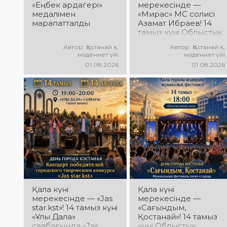
болыңыздар!
«Еңбек ардагері»
мерекесінде —
Келіңіздер, жас
медалімен
«Мирас» МС солисі
таланттарға бірге
марапатталды
Азамат Ибраев! 14
қолдау көрсетейік!
тамыз күні Облыстық
әкімдік алаңында
Автор: Қостанай қ.
Автор: Қостанай қ.
Азамат Ибраевтың
мәдениет үйі
мәдениет үйі
концерттік
01.08.2026
01.08.2026
бағдарламасы өтеді!
Сіздерді сүйікті
әндер, жарқын
орындау, қуатты
энергия мен көтеріңкі
мерекелік көңіл күй
күтеді!
Қала күні
Қала күні
мерекесінде — «Jas
мерекесінде —
star.kst»! 14 тамыз күні
«Сағындым,
«Ұлы Дала»
Қостанай»! 14 тамыз
саябағында «Jas
күні Облыстық