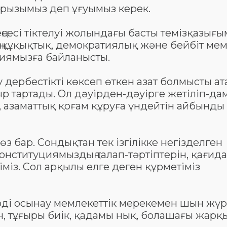
арызымыз деп ұғуымыз керек.
 еңсесі тіктелуі жолындағы басты темізқазығ
ің құқықтық, демократиялық және бейбіт ме
циямызға байланысты.
у дербестікті көксеп өткен азат болмысты ат
тартады. Ол дәуірден-дәуірге жетіліп-дам
п, азаматтық қоғам құруға үндейтін айбынды
өз бар. Сондықтан тек ізгілікке негізделген
нституциямыздың талап-тәртіптерін, қағида
міз. Сол арқылы елге деген құрметіміз
ерді осынау мемлекеттік мерекемен шын жү
ман, тұғыры биік, қадамы нық, болашағы жарқ