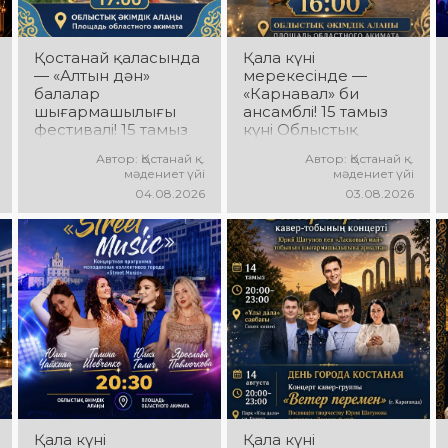
Қостанай қаласында
Қала күні
— «Алтын дән»
мерекесінде —
балалар
«Карнавал» би
шығармашылығы
ансамблі! 15 тамыз
фестивалі! 15 тамыз
күні Облыстық
күні Облыстық
әкімдік алаңында
Автор: Қостанай қ.
Автор: Қостанай қ.
әкімдік алаңында
«Карнавал» би
мәдениет үйі
мәдениет үйі
«Даму бала»
ансамблінің
04.08.2026
03.08.2026
жобасының балалар
концерттік
шығармашылық
бағдарламасы өтеді!
ұжымдары
Ансамбль жетекшісі
қатысатын «Алтын
— Шамиль
дән» фестивалі өтеді!
Фахрутдинов.
Сіздерді жас
Сіздерді әсерлі
таланттардың
хореографиялық
жарқын өнері, әсем
қойылымдар,
әндер, әсерлі билер
жарқын бейнелер,
мен мерекелік көңіл
қуатты ырғақ пен
күй күтеді!
мерекелік көңіл күй
күтеді!
Қала күні
Қала күні