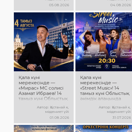
вокалистер байқауы
«Даму бала»
05.08.2026
04.08.2026
жеңімпаздарын
жобасының балалар
марапаттау рәсімі
шығармашылық
мен гала-концерт
ұжымдары
өтеді! Сіздерді үздік
қатысатын «Алтын
орындаушылардың
дән» фестивалі өтеді!
әсерлі өнері, жарқын
Сіздерді жас
эмоциялар және
таланттардың
ерекше мерекелік
жарқын өнері, әсем
атмосфера күтеді!
әндер, әсерлі билер
мен мерекелік көңіл
күй күтеді!
Қала күні
Қала күні
мерекесінде —
мерекесінде —
«Мирас» МС солисі
«Street Music»! 14
Азамат Ибраев! 14
тамыз күні Облыстық
тамыз күні Облыстық
әкімдік алаңында
әкімдік алаңында
қаланың жастар
Автор: Қостанай қ.
Автор: Қостанай қ.
Азамат Ибраевтың
ұжымдарының
мәдениет үйі
мәдениет үйі
концерттік
«Street Music»
01.08.2026
31.07.2026
бағдарламасы өтеді!
концерттік
Сіздерді сүйікті
бағдарламасы өтеді!
әндер, жарқын
Сіздерді заманауи