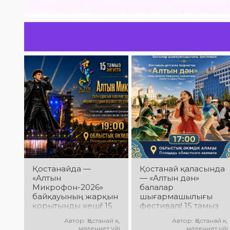
Қостанайда —
Қостанай қаласында
«Алтын
— «Алтын дән»
Микрофон-2026»
балалар
байқауының жарқын
шығармашылығы
қорытынды кеші! 15
фестивалі! 15 тамыз
тамыз күні
күні Облыстық
Автор: Қостанай қ.
Автор: Қостанай қ.
Халықаралық
әкімдік алаңында
мәдениет үйі
мәдениет үйі