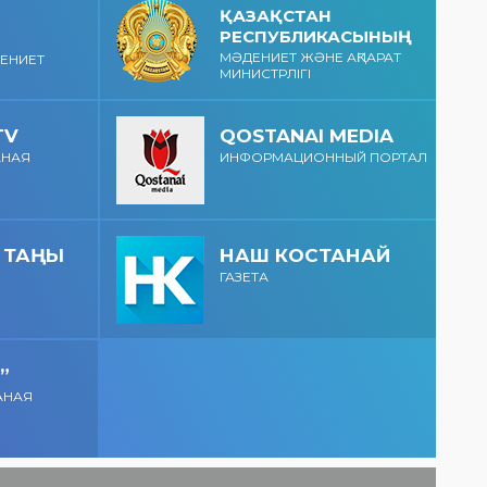
QOSTANAI TAŃY:
ҚАЗАҚСТАН
Қала күніне
РЕСПУБЛИКАСЫНЫҢ
дайындық
МӘДЕНИЕТ ЖӘНЕ АҚПАРАТ
ДЕНИЕТ
пысықталды
МИНИСТРЛІГІ
TV
QOSTANAI MEDIA
АНАЯ
ИНФОРМАЦИОННЫЙ ПОРТАЛ
 ТАҢЫ
НАШ КОСТАНАЙ
ГАЗЕТА
”
АНАЯ