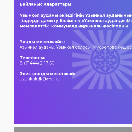
әндер, әсерлі
көтеріңкі мерекелік
Байланыс ақпараттары:
қойылымдар мен
көңіл күй күтеді!
көтеріңкі мерекелік
Ұзынкөл ауданы әкімдігінің Ұзынкөл ауданыны
көңіл күй күтеді!
тілдерді дамыту бөлімінің «Ұзынкөл аудандық М
мемлекеттік коммуналдық қазыналық кәсіпорны
Заңды мекенжайы:
Ұзынкөл ауданы, Ұзынкөл селосы, Мусрепова көшесі
Телефоны:
8 (71444) 2-17-50
Электронды мекенжай:
uzunkolrdk@mail.ru