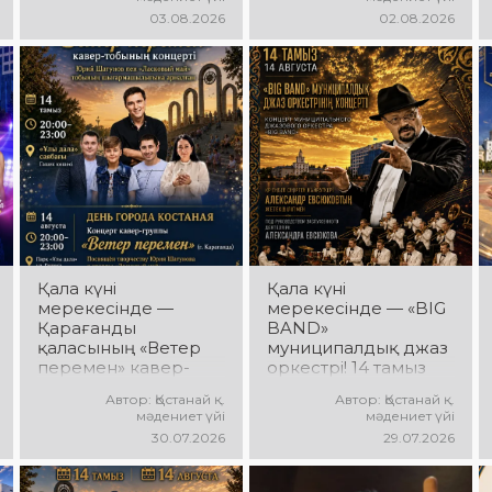
ансамблінің
бағдарлама өтеді!
03.08.2026
02.08.2026
концерттік
Сіздерді заманауи
бағдарламасы өтеді!
музыкалық хиттер,
Ансамбль жетекшісі
би ырғағы, қуатты
— Шамиль
энергия мен жарқын
Фахрутдинов.
эмоциялар күтеді!
Сіздерді әсерлі
хореографиялық
қойылымдар,
жарқын бейнелер,
қуатты ырғақ пен
мерекелік көңіл күй
күтеді!
Қала күні
Қала күні
мерекесінде —
мерекесінде — «BIG
Қарағанды
BAND»
қаласының «Ветер
муниципалдық джаз
перемен» кавер-
оркестрі! 14 тамыз
тобы! 14 тамыз күні
күні Облыстық
Автор: Қостанай қ.
Автор: Қостанай қ.
«Ұлы Дала»
әкімдік алаңында
мәдениет үйі
мәдениет үйі
саябағында Юрий
«BIG BAND»
30.07.2026
29.07.2026
Шатунов пен
муниципалдық джаз
«Ласковый май»
оркестрінің концерті
тобының
өтеді! Оркестр