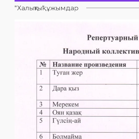
"Халықтық" ұжымдар