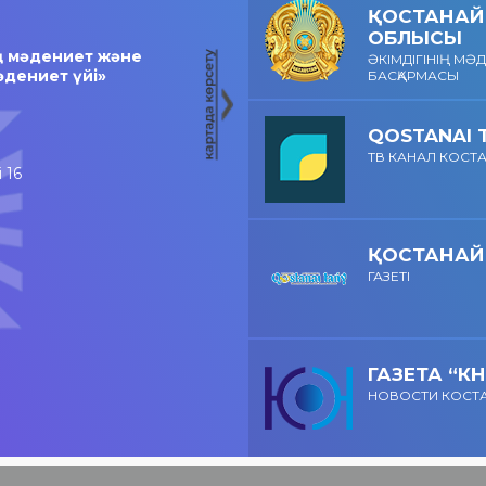
күтеді!
ҚОСТАНАЙ
ОБЛЫСЫ
ң мәдениет және
ӘКІМДІГІНІҢ МӘ
әдениет үйі»
БАСҚАРМАСЫ
QOSTANAI 
ТВ КАНАЛ КОСТ
 16
ҚОСТАНАЙ
ГАЗЕТІ
ГАЗЕТА “КН
НОВОСТИ КОСТ