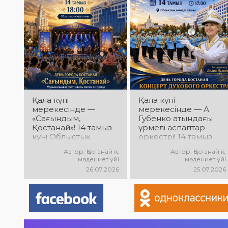
орындау, қуатты
музыка, жарқын
энергия мен
орындаулар, қуатты
көтеріңкі мерекелік
энергия мен
көңіл күй күтеді!
көтеріңкі мерекелік
көңіл күй күтеді!
Қала күні
Қала күні
мерекесінде —
мерекесінде — А.
«Сағындым,
Губенко атындағы
Қостанай»! 14 тамыз
үрмелі аспаптар
күні Облыстық
оркестрі! 14 тамыз
әкімдік алаңында
күні Облыстық
Автор: Қостанай қ.
Автор: Қостанай қ.
қала туралы
әкімдік алаңында
мәдениет үйі
мәдениет үйі
әндердің
оркестрдің
26.07.2026
25.07.2026
«Сағындым,
мерекелік концерті
Қостанай»
өтеді. Бас дирижер
музыкалық
— Лилия Ислямова.
фестивалі өтеді!
Сіздерді жанды
Сіздерді туған қалаға
музыка, әсерлі
арналған әсем
орындаулар мен