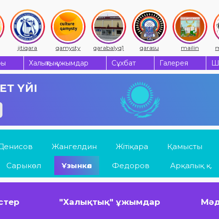
jitiqara
qamysty
qarabalyq1
qarasu
mailin
m
ры
Халықтық ұжымдар
Сұхбат
Галерея
Ш
Т ҮЙІ
Денисов
Жангелдин
Жітіқара
Қамысты
Сарыкөл
Ұзынкөл
Федоров
Арқалық қ.
істер
"Халықтық" ұжымдар
Мәд