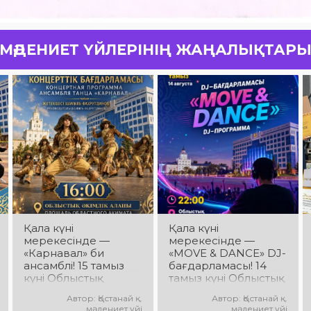
МӘДЕНИЕТ ҮЙЛЕРІНІҢ ЖАҢАЛЫҚТАР
Қала күні
Қала күні
мерекесінде —
мерекесінде —
«Карнавал» би
«MOVE & DANCE» DJ-
ансамблі! 15 тамыз
бағдарламасы! 14
күні Облыстық
тамыз күні Облыстық
әкімдік алаңында
әкімдік алаңында
Автор: Қостанай қ.
Автор: Қостанай қ.
«Карнавал» би
мерекелік DJ-
мәдениет үйі
мәдениет үйі