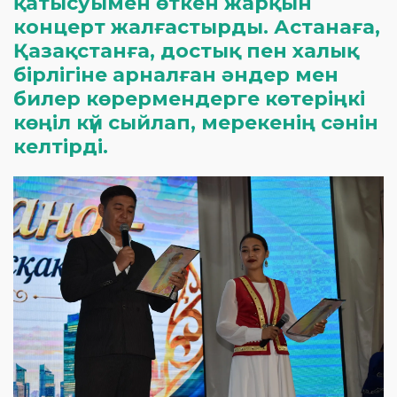
қатысуымен өткен жарқын
концерт жалғастырды. Астанаға,
Қазақстанға, достық пен халық
бірлігіне арналған әндер мен
билер көрермендерге көтеріңкі
көңіл күй сыйлап, мерекенің сәнін
келтірді.