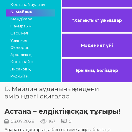
Қостанай ауданы
Б. Майлин
Меңдіқара
"Халықтық" ұжымдар
Науырзым
Сарыкөл
Ұзынкөл
Мәдениет үйі
Федоров
Арқалық қ.
Қостанай қ.
Лисаков қ.
Құрылым, бөлімдер
Рудный қ.
Б. Майлин ауданының мәдени
өміріндегі оқиғалар
Астана – елдіктің асқақ тұғыры!
03.07.2026
167
0
Ақпаратты достарыңызбен сілтеме арқылы бөлісіңіз: