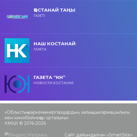
ҚОСТАНАЙ ТАҢЫ
ГАЗЕТІ
НАШ КОСТАНАЙ
ГАЗЕТА
ГАЗЕТА “КН”
НОВОСТИ КОСТАНАЯ
«Облыстық көркемөнерпаздардың халық шығармашылығы
мен кинобейнеқор орталығы»
КМҚК © 2016-2026
Сайт дайындалған «
SmartSite
»