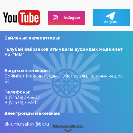
Байланыс ақпараттары:
"Елубай Өмірзақов атындағы аудандық мәдениет
Үйі "ММ"​
Заңды мекенжайы:
Бейімбет Майлин ауданы, Әйет ауылы, Калинин көшесі,
64
Телефоны:
8 (71436) 3-66-02
8 (71436) 3-66-11
Электронды мекенжай:
dk-umurzakov@bk.ru