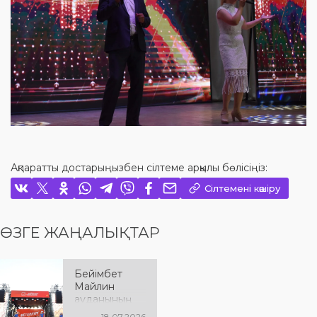
Ақпаратты достарыңызбен сілтеме арқылы бөлісіңіз:
Сілтемені көшіру
ӨЗГЕ ЖАҢАЛЫҚТАР
Бейімбет
Майлин
ауданының
90 жылдық
18.07.2026