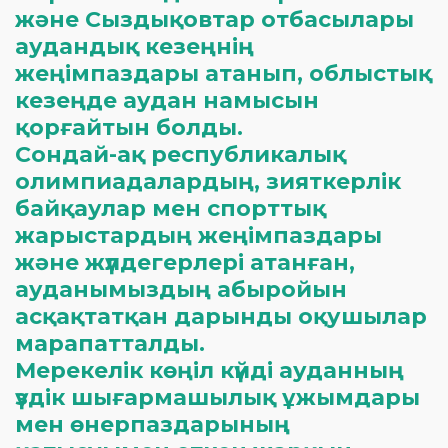
және Сыздықовтар отбасылары
аудандық кезеңнің
жеңімпаздары атанып, облыстық
кезеңде аудан намысын
қорғайтын болды.
Сондай-ақ республикалық
олимпиадалардың, зияткерлік
байқаулар мен спорттық
жарыстардың жеңімпаздары
және жүлдегерлері атанған,
ауданымыздың абыройын
асқақтатқан дарынды оқушылар
марапатталды.
Мерекелік көңіл күйді ауданның
үздік шығармашылық ұжымдары
мен өнерпаздарының