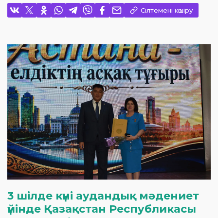
Сілтемені көшіру
3 шілде күні аудандық мәдениет
үйінде Қазақстан Республикасы