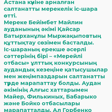
Астана күніне арналған
салтанатты мерекелік іс-шара
өтті.
Мереке Бейімбет Майлин
ауданының әкімі Қайсар
Батырханұлы Мыржақыповтың
құттықтау сөзімен басталды.
Іс-шараның ерекше әсерлі
сәттерінің бірі – «Мерейлі
отбасы» ұлттық конкурсының
аудандық кезеңіне қатысушылар
мен жеңімпаздарын салтанатты
түрде марапаттау болды. Аудан
әкімінің Алғыс хаттарымен
Майер, Филькиных, Бабарыко
және Бойко отбасылары
марапатталды. Ал Горбенко