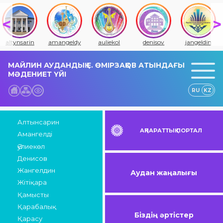
altynsarin
amangeldy
auliekol
denisov
jangeldin
МАЙЛИН АУДАНДЫҚ Е. ӨМІРЗАҚОВ АТЫНДАҒЫ
МӘДЕНИЕТ ҮЙІ
RU
KZ
Алтынсарин
АҚПАРАТТЫҚ ПОРТАЛ
Амангелді
Әулиекөл
Денисов
Жангелдин
Аудан жаңалығы
Жітіқара
Қамысты
Қарабалық
Біздің әртістер
Қарасу