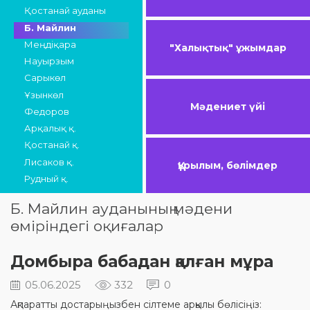
Қостанай ауданы
Б. Майлин
Меңдіқара
"Халықтық" ұжымдар
Науырзым
Сарыкөл
Ұзынкөл
Мәдениет үйі
Федоров
Арқалық қ.
Қостанай қ.
Лисаков қ.
Құрылым, бөлімдер
Рудный қ.
Б. Майлин ауданының мәдени
өміріндегі оқиғалар
Домбыра бабадан қалған мұра
05.06.2025
332
0
Ақпаратты достарыңызбен сілтеме арқылы бөлісіңіз: