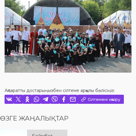
Ақпаратты достарыңызбен сілтеме арқылы бөлісіңіз:
Сілтемені көшіру
ӨЗГЕ ЖАҢАЛЫҚТАР
Бейімбет