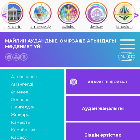
altynsarin
amangeldy
auliekol
denisov
jangeldin
МАЙЛИН АУДАНДЫҚ Е. ӨМІРЗАҚОВ АТЫНДАҒЫ
МӘДЕНИЕТ ҮЙІ
RU
KZ
Алтынсарин
АҚПАРАТТЫҚ ПОРТАЛ
Амангелді
Әулиекөл
Денисов
Жангелдин
Аудан жаңалығы
Жітіқара
Қамысты
Қарабалық
Біздің әртістер
Қарасу