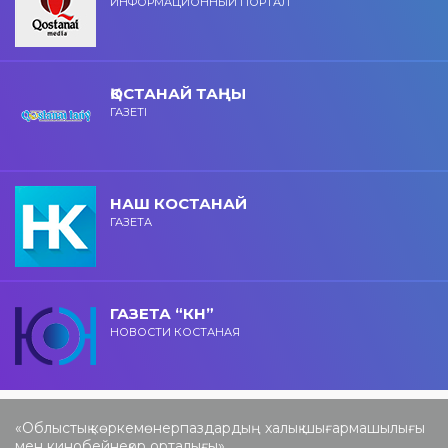
ИНФОРМАЦИОННЫЙ ПОРТАЛ
ҚОСТАНАЙ ТАҢЫ
ГАЗЕТІ
НАШ КОСТАНАЙ
ГАЗЕТА
ГАЗЕТА “КН”
НОВОСТИ КОСТАНАЯ
«Облыстық көркемөнерпаздардың халық шығармашылығы
мен кинобейнеқор орталығы»