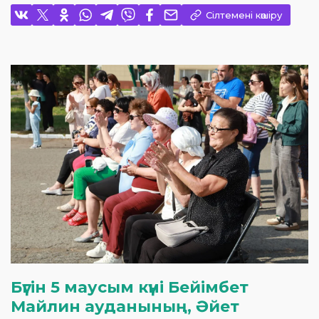
Сілтемені көшіру
Бүгін 5 маусым күні Бейімбет
Майлин ауданының, Әйет