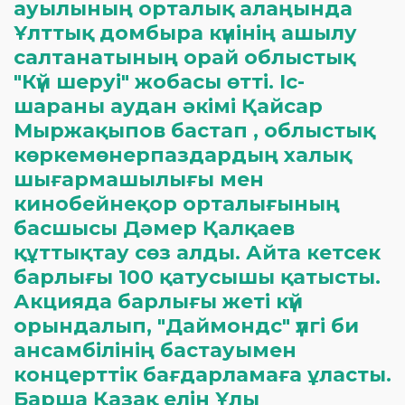
ауылының орталық алаңында
Ұлттық домбыра күнінің ашылу
салтанатының орай облыстық
"Күй шеруі" жобасы өтті. Іс-
шараны аудан әкімі Қайсар
Мыржақыпов бастап , облыстық
көркемөнерпаздардың халық
шығармашылығы мен
кинобейнеқор орталығының
басшысы Дәмер Қалқаев
құттықтау сөз алды. Айта кетсек
барлығы 100 қатусышы қатысты.
Акцияда барлығы жеті күй
орындалып, "Даймондс" үлгі би
ансамбілінің бастауымен
концерттік бағдарламаға ұласты.
Барша Қазақ елін Ұлы