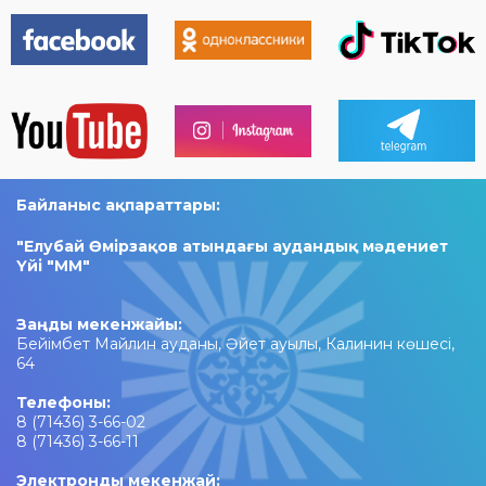
Байланыс ақпараттары:
"Елубай Өмірзақов атындағы аудандық мәдениет
Үйі "ММ"​
Заңды мекенжайы:
Бейімбет Майлин ауданы, Әйет ауылы, Калинин көшесі,
64
Телефоны:
8 (71436) 3-66-02
8 (71436) 3-66-11
Электронды мекенжай: