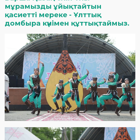
мұрамызды ұйықтайтын
қасиетті мереке - Ұлттық
домбыра күнімен құттықтаймыз.