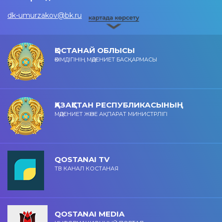
dk-umurzakov@bk.ru
ҚОСТАНАЙ ОБЛЫСЫ
ӘКІМДІГІНІҢ МӘДЕНИЕТ БАСҚАРМАСЫ
ҚАЗАҚСТАН РЕСПУБЛИКАСЫНЫҢ
МӘДЕНИЕТ ЖӘНЕ АҚПАРАТ МИНИСТРЛІГІ
QOSTANAI TV
ТВ КАНАЛ КОСТАНАЯ
QOSTANAI MEDIA