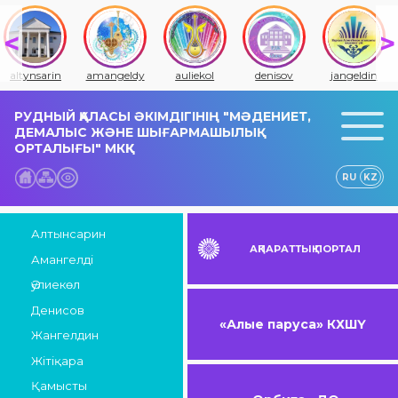
altynsarin
amangeldy
auliekol
denisov
jangeldin
РУДНЫЙ ҚАЛАСЫ ӘКІМДІГІНІҢ "МӘДЕНИЕТ,
ДЕМАЛЫС ЖӘНЕ ШЫҒАРМАШЫЛЫҚ
ОРТАЛЫҒЫ" МКҚК
RU
KZ
Алтынсарин
АҚПАРАТТЫҚ ПОРТАЛ
Амангелді
Әулиекөл
Денисов
«Алые паруса» КХШҮ
Жангелдин
Жітіқара
Қамысты