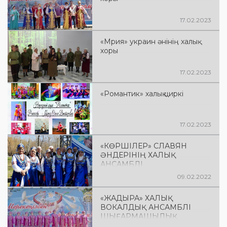
17.02.2023
«Мрия» украин әнінің халық
хоры
17.02.2023
«Романтик» халық циркі
17.02.2023
«КӨРШІЛЕР» СЛАВЯН
ӘНДЕРІНІҢ ХАЛЫҚ
АНСАМБЛІ
ШЫҒАРМАШЫЛЫҚ
09.02.2022
СИПАТТАМАСЫ
«ЖАДЫРА» ХАЛЫҚ
ВОКАЛДЫҚ АНСАМБЛІ
ШЫҒАРМАШЫЛЫҚ
СИПАТТАМАСЫ