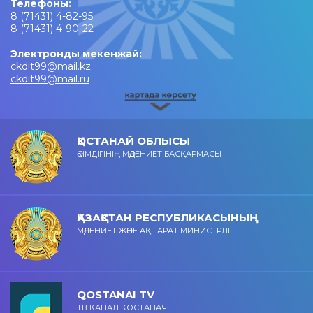
Телефоны:
8 (71431) 4-82-95
8 (71431) 4-90-22
Электронды мекенжай:
ckdit99@mail.kz
ckdit99@mail.ru
ҚОСТАНАЙ ОБЛЫСЫ
ӘКІМДІГІНІҢ МӘДЕНИЕТ БАСҚАРМАСЫ
ҚАЗАҚСТАН РЕСПУБЛИКАСЫНЫҢ
МӘДЕНИЕТ ЖӘНЕ АҚПАРАТ МИНИСТРЛІГІ
QOSTANAI TV
ТВ КАНАЛ КОСТАНАЯ