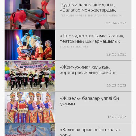
Рудный қаласы әкімдігінің
«Балалар мен жастардың
дамуы мен шығармашылығы
сарайы» КМҚК «Надежда»
03.04.2023
халық циркінің шығармашылық
сипаттамасы
«Лес чудес» халық музыкалық
театрының шығармашылық
сипаттамасы
29.03.2023
«Жемчужина» халықтық
хореографиялық ансамблі
29.03.2023
«Жизель» балалар үлгілі би
ұжымы
17.02.2023
«Калина» орыс әнінің халық
хоры