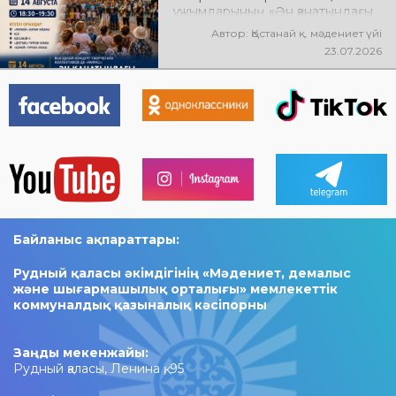
ұжымдарының «Ән қанатындағы
Қостанай» көшпелі концерті
Автор: Қостанай қ. мәдениет үйі
өтеді! Баршаңызды мерекелік
23.07.2026
концертке шақырамыз!
Байланыс ақпараттары:
Рудный қаласы әкімдігінің «Мәдениет, демалыс
және шығармашылық орталығы» мемлекеттік
коммуналдық қазыналық кәсіпорны
Заңды мекенжайы:
Рудный қаласы, Ленина қ, 95