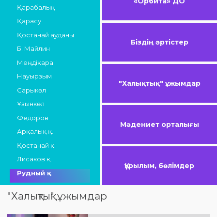
«Орбита» ДО
Қарабалық
Қарасу
Қостанай ауданы
Біздің әртістер
Б. Майлин
Меңдіқара
Науырзым
"Халықтық" ұжымдар
Сарыкөл
Ұзынкөл
Федоров
Мәдениет орталығы
Арқалық қ.
Қостанай қ.
Лисаков қ.
Құрылым, бөлімдер
Рудный қ.
"Халықтық" ұжымдар