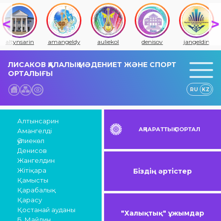
altynsarin
amangeldy
auliekol
denisov
jangeldin
ЛИСАКОВ ҚАЛАЛЫҚ МӘДЕНИЕТ ЖӘНЕ СПОРТ
ОРТАЛЫҒЫ
RU
KZ
Алтынсарин
АҚПАРАТТЫҚ ПОРТАЛ
Амангелді
Әулиекөл
Денисов
Жангелдин
Жітіқара
Біздің әртістер
Қамысты
Қарабалық
Қарасу
Қостанай ауданы
"Халықтық" ұжымдар
Б. Майлин