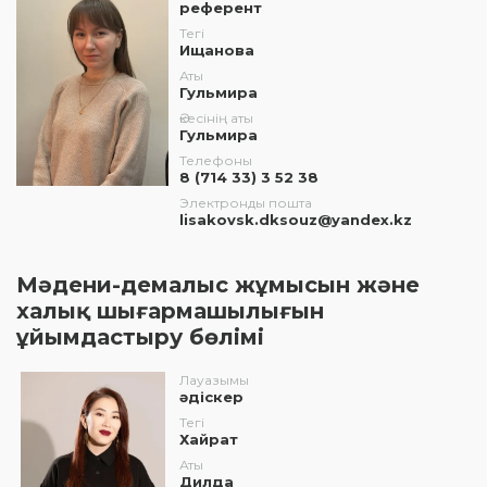
референт
Тегі
Ищанова
Аты
Гульмира
Әкесінің аты
Гульмира
Телефоны
8 (714 33) 3 52 38
Электронды пошта
lisakovsk.dksouz@yandex.kz
Мәдени-демалыс жұмысын және
халық шығармашылығын
ұйымдастыру бөлімі
Лауазымы
әдіскер
Тегі
Хайрат
Аты
Дилда