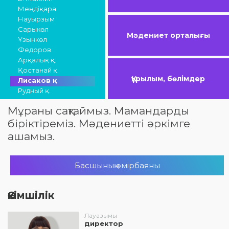
Меңдіқара
Науырзым
Сарыкөл
Мәдениет орталығы
Ұзынкөл
Федоров
Арқалық қ.
Қостанай қ.
Құрылым, бөлімдер
Лисаков қ.
Рудный қ.
Мұраны сақтаймыз. Мамандарды
біріктіреміз. Мәдениетті әркімге
ашамыз.
Басшының өмірбаяны
Әкімшілік
Лауазымы
директор