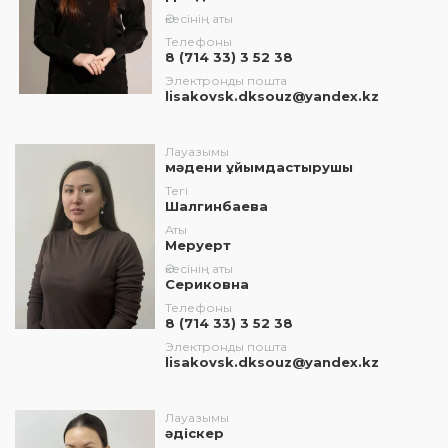
Әкесінің аты
Телефоны
8 (714 33) 3 52 38
Электронды пошта
lisakovsk.dksouz@yandex.kz
Лауазымы
мәдени ұйымдастырушы
Тегі
Шалгинбаева
Аты
Меруерт
Әкесінің аты
Сериковна
Телефоны
8 (714 33) 3 52 38
Электронды пошта
lisakovsk.dksouz@yandex.kz
Лауазымы
әдіскер