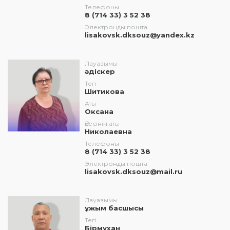
Телефоны
8 (714 33) 3 52 38
Электронды пошта
lisakovsk.dksouz@yandex.kz
Лауазымы
әдіскер
Тегі
Шитикова
Аты
Оксана
Әкесінің аты
Николаевна
Телефоны
8 (714 33) 3 52 38
Электронды пошта
lisakovsk.dksouz@mail.ru
Лауазымы
ұжым басшысы
Тегі
Бірмұхан