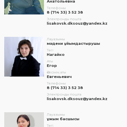
Анатольевна
Телефоны
8 (714 33) 3 52 38
Электронды пошта
lisakovsk.dksouz@yandex.kz
Лауазымы
мәдени ұйымдастырушы
Тегі
Нагайко
Аты
Егор
Әкесінің аты
Евгеньевич
Телефоны
8 (714 33) 3 52 38
Электронды пошта
lisakovsk.dksouz@yandex.kz
Лауазымы
ұжым басшысы
Тегі