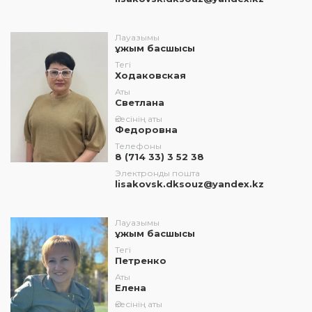
Лауазымы
ұжым басшысы
Тегі
Ходаковская
Аты
Светлана
Әкесінің аты
Федоровна
Телефоны
8 (714 33) 3 52 38
Электронды пошта
lisakovsk.dksouz@yandex.kz
Лауазымы
ұжым басшысы
Тегі
Петренко
Аты
Елена
Әкесінің аты