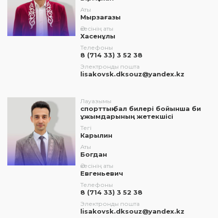
Аты
Мырзағазы
Әкесінің аты
Хасенұлы
Телефоны
8 (714 33) 3 52 38
Электронды пошта
lisakovsk.dksouz@yandex.kz
Лауазымы
спорттық бал билері бойынша би
ұжымдарының жетекшісі
Тегі
Карылин
Аты
Богдан
Әкесінің аты
Евгеньевич
Телефоны
8 (714 33) 3 52 38
Электронды пошта
lisakovsk.dksouz@yandex.kz