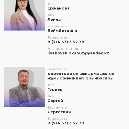
Тегі
Ержанова
Аты
Лейла
Әкесінің аты
Беймбетовна
Телефоны
8 (714 33) 3 52 38
Электронды пошта
lisakovsk.dksouz@yandex.kz
Лауазымы
директордың шығармашылық
жұмыс жөніндегі орынбасары
Тегі
Гурьев
Аты
Сергей
Әкесінің аты
Сергеевич
Телефоны
8 (714 33) 3 52 38