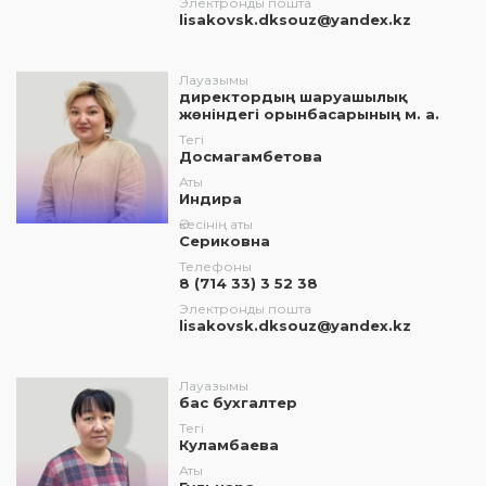
Электронды пошта
lisakovsk.dksouz@yandex.kz
Лауазымы
директордың шаруашылық
жөніндегі орынбасарының м. а.
Тегі
Досмагамбетова
Аты
Индира
Әкесінің аты
Сериковна
Телефоны
8 (714 33) 3 52 38
Электронды пошта
lisakovsk.dksouz@yandex.kz
Лауазымы
бас бухгалтер
Тегі
Куламбаева
Аты