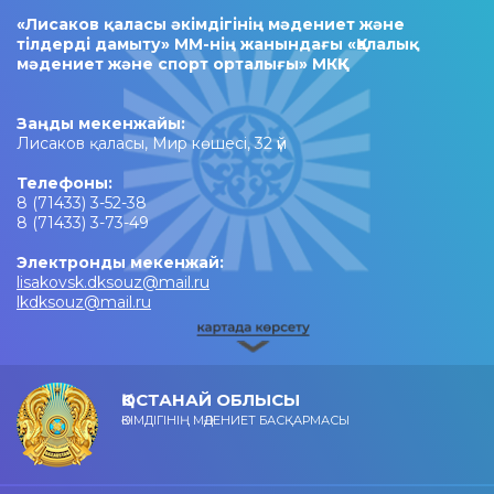
«Лисаков қаласы әкімдігінің мәдениет және
тілдерді дамыту» ММ-нің жанындағы «Қалалық
мәдениет және спорт орталығы» МКҚК
Заңды мекенжайы:
Лисаков қаласы, Мир көшесі, 32 үй
Телефоны:
8 (71433) 3-52-38
8 (71433) 3-73-49
Электронды мекенжай:
lisakovsk.dksouz@mail.ru
lkdksouz@mail.ru
ҚОСТАНАЙ ОБЛЫСЫ
ӘКІМДІГІНІҢ МӘДЕНИЕТ БАСҚАРМАСЫ