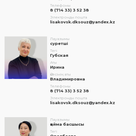
Телефоны
8 (714 33) 3 52 38
Электронды пошта
lisakovsk.dksouz@yandex.kz
Лауазымы
суретші
Тегі
Губская
Аты
Ирина
Әкесінің аты
Владимировна
Телефоны
8 (714 33) 3 52 38
Электронды пошта
lisakovsk.dksouz@yandex.kz
Лауазымы
қойма басшысы
Тегі