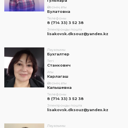
Гульнара
Әкесінің аты
Булатовна
Телефоны
8 (714 33) 3 52 38
Электронды пошта
lisakovsk.dksouz@yandex.kz
Лауазымы
Бухгалтер
Тегі
Станкович
Аты
Карлагаш
Әкесінің аты
Капышевна
Телефоны
8 (714 33) 3 52 38
Электронды пошта
lisakovsk.dksouz@yandex.kz
Лауазымы