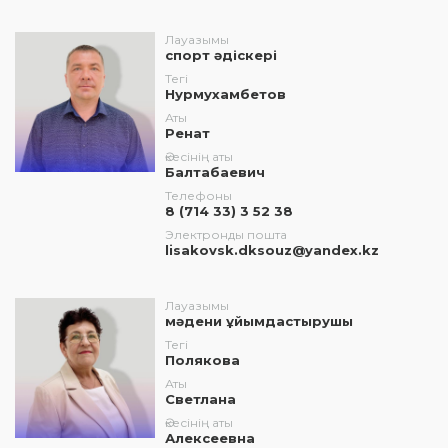
Лауазымы
спорт әдіскері
Тегі
Нурмухамбетов
Аты
Ренат
Әкесінің аты
Балтабаевич
Телефоны
8 (714 33) 3 52 38
Электронды пошта
lisakovsk.dksouz@yandex.kz
Лауазымы
мәдени ұйымдастырушы
Тегі
Полякова
Аты
Светлана
Әкесінің аты
Алексеевна