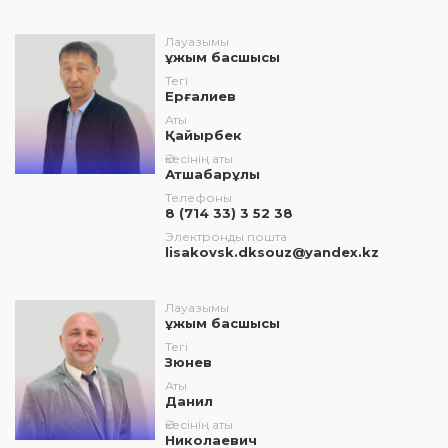
Лауазымы
ұжым басшысы
Тегі
Ерғалиев
Аты
Қайырбек
Әкесінің аты
Атшабарұлы
Телефоны
8 (714 33) 3 52 38
Электронды пошта
lisakovsk.dksouz@yandex.kz
Лауазымы
ұжым басшысы
Тегі
Зюнев
Аты
Данил
Әкесінің аты
Николаевич