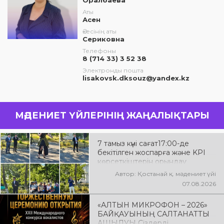
Оралбаева
Аты
Асен
Әкесінің аты
Сериковна
Телефоны
8 (714 33) 3 52 38
Электронды пошта
lisakovsk.dksouz@yandex.kz
МӘДЕНИЕТ ҮЙЛЕРІНІҢ ЖАҢАЛЫҚТАРЫ
7 тамыз күні сағат17:00-де
бекітілген жоспарға және KPI
көрсеткіштерін орындау
аясында «Таза Қазақстан»
Автор: Қостанай қ. мәдениет үйі
экологиялық акциясына
07.08.2026
арналған көшпелі концерт
Меңдіқара ауданының Красная
«АЛТЫН МИКРОФОН – 2026»
Пресня ауылында өткізілді
БАЙҚАУЫНЫҢ САЛТАНАТТЫ
АШЫЛУЫ Сіздерді