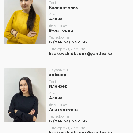
Тегі
Калиниченко
Аты
Алина
Әкесінің аты
Булатовна
Телефоны
8 (714 33) 3 52 38
Электронды пошта
lisakovsk.dksouz@yandex.kz
Лауазымы
әдіскер
Тегі
Илензер
Аты
Алина
Әкесінің аты
Анатольевна
Телефоны
8 (714 33) 3 52 38
Электронды пошта
lisakovsk.dksouz@yandex.kz