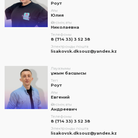
Роут
Аты
Юлия
Әкесінің аты
Николаевна
Телефоны
8 (714 33) 3 52 38
Электронды пошта
lisakovsk.dksouz@yandex.kz
Лауазымы
ұжым басшысы
Тегі
Роут
Аты
Евгений
Әкесінің аты
Андреевич
Телефоны
8 (714 33) 3 52 38
Электронды пошта
lisakovsk.dksouz@yandex.kz