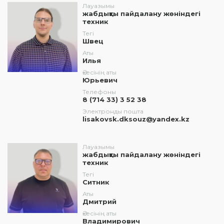
Лауазымы
жабдықты пайдалану жөніндегі
техник
Тегі
Швец
Аты
Илья
Әкесінің аты
Юрьевич
Телефоны
8 (714 33) 3 52 38
Электронды пошта
lisakovsk.dksouz@yandex.kz
Лауазымы
жабдықты пайдалану жөніндегі
техник
Тегі
Ситник
Аты
Дмитрий
Әкесінің аты
Владимирович