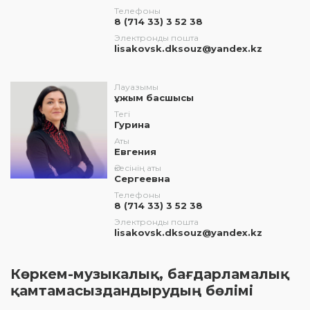
Телефоны
8 (714 33) 3 52 38
Электронды пошта
lisakovsk.dksouz@yandex.kz
Лауазымы
ұжым басшысы
Тегі
Гурина
Аты
Евгения
Әкесінің аты
Сергеевна
Телефоны
8 (714 33) 3 52 38
Электронды пошта
lisakovsk.dksouz@yandex.kz
Көркем-музыкалық, бағдарламалық
қамтамасыздандырудың бөлімі