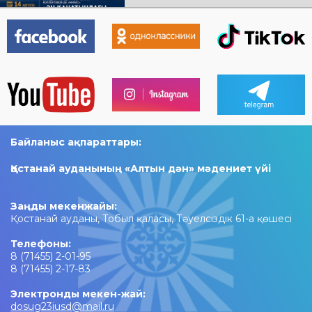
концертке шақырамыз!
Байланыс ақпараттары:
Қостанай ауданының «Алтын дән» мәдениет үйі
Заңды мекенжайы:
Қостанай ауданы, Тобыл қаласы, Тәуелсіздік 61-а қөшесі
Телефоны:
8 (71455) 2-01-95
8 (71455) 2-17-83
Электронды мекен-жай:
dosug23iusd@mail.ru