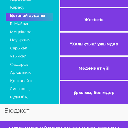
Қарасу
Қостанай ауданы
Жетістік
Б. Майлин
Меңдіқара
Науырзым
"Халықтық" ұжымдар
Сарыкөл
Ұзынкөл
Федоров
Мәдениет үйі
Арқалық қ.
Қостанай қ.
Лисаков қ.
Құрылым, бөлімдер
Рудный қ.
Бюджет