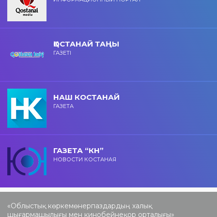
ҚОСТАНАЙ ТАҢЫ
ГАЗЕТІ
НАШ КОСТАНАЙ
ГАЗЕТА
ГАЗЕТА “КН”
НОВОСТИ КОСТАНАЯ
«Облыстық көркемөнерпаздардың халық
шығармашылығы мен кинобейнеқор орталығы»