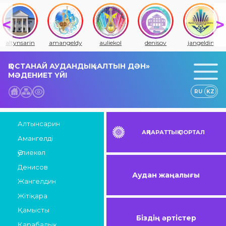
altynsarin
amangeldy
auliekol
denisov
jangeldin
ҚОСТАНАЙ АУДАНДЫҚ «АЛТЫН ДӘН»
МӘДЕНИЕТ ҮЙІ
RU
KZ
Алтынсарин
АҚПАРАТТЫҚ ПОРТАЛ
Амангелді
Әулиекөл
Денисов
Аудан жаңалығы
Жангелдин
Жітіқара
Қамысты
Біздің әртістер
Қарабалық