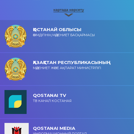
ҚОСТАНАЙ ОБЛЫСЫ
ӘКІМДІГІНІҢ МӘДЕНИЕТ БАСҚАРМАСЫ
ҚАЗАҚСТАН РЕСПУБЛИКАСЫНЫҢ
МӘДЕНИЕТ ЖӘНЕ АҚПАРАТ МИНИСТРЛІГІ
QOSTANAI TV
ТВ КАНАЛ КОСТАНАЯ
QOSTANAI MEDIA
ИНФОРМАЦИОННЫЙ ПОРТАЛ