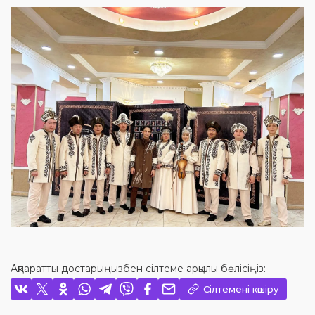
Ақпаратты достарыңызбен сілтеме арқылы бөлісіңіз:
Сілтемені көшіру