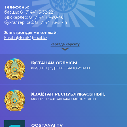
Телефоны:
басшы: 8 (71441) 3-32-22
әдіскерлер: 8 (71441) 7-90-46
бухгалтер каб: 8 (71441) 3-31-14
Электронды мекенжай:
karabalyk.rdk@mail.kz
ҚОСТАНАЙ ОБЛЫСЫ
ӘКІМДІГІНІҢ МӘДЕНИЕТ БАСҚАРМАСЫ
ҚАЗАҚСТАН РЕСПУБЛИКАСЫНЫҢ
МӘДЕНИЕТ ЖӘНЕ АҚПАРАТ МИНИСТРЛІГІ
QOSTANAI TV