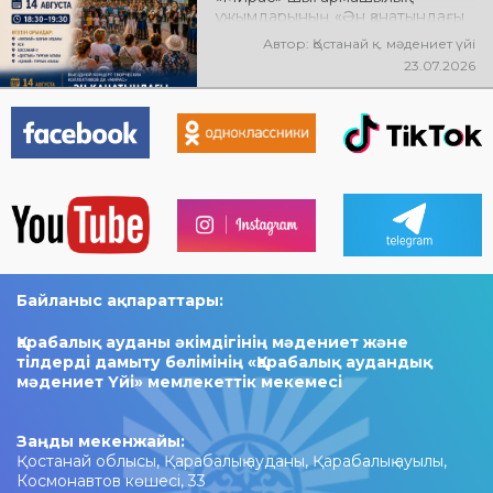
ұжымдарының «Ән қанатындағы
Қостанай» көшпелі концерті
Автор: Қостанай қ. мәдениет үйі
өтеді! Баршаңызды мерекелік
23.07.2026
концертке шақырамыз!
Байланыс ақпараттары:
Қарабалық ауданы әкімдігінің мәдениет және
тілдерді дамыту бөлімінің «Қарабалық аудандық
мәдениет Үйі» мемлекеттік мекемесі
Заңды мекенжайы:
Қостанай облысы, Қарабалық ауданы, Қарабалық ауылы,
Космонавтов көшесі, 33