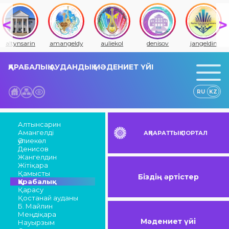
altynsarin
amangeldy
auliekol
denisov
jangeldin
ҚАРАБАЛЫҚ АУДАНДЫҚ МӘДЕНИЕТ ҮЙІ
RU
KZ
Алтынсарин
Амангелді
АҚПАРАТТЫҚ ПОРТАЛ
Әулиекөл
Денисов
Жангелдин
Жітіқара
Қамысты
Біздің әртістер
Қарабалық
Қарасу
Қостанай ауданы
Б. Майлин
Меңдіқара
Мәдениет үйі
Науырзым