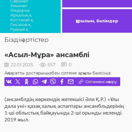
Сарыкөл
Ұзынкөл
Федоров
Арқалық қ.
Қостанай қ.
Құрылым, бөлімдер
Лисаков қ.
Рудный қ.
Біздің әртістер
«Асыл-Мұра» ансамблі
22.01.2025
557
0
Ақпаратты достарыңызбен сілтеме арқылы бөлісіңіз:
Сілтемені көшіру
(ансамблдің көркемдік жетекшісі Әли Қ.Р.) «Ұлы
дала үні»
қазақ халық аспаптары ансамбльдерінің
1-ші облыстық байқауында 2-ші орынды иеленді.
2019 жыл.