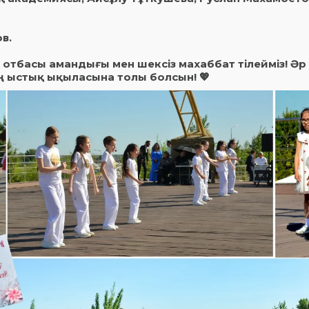
в.
отбасы амандығы мен шексіз махаббат тілейміз! Әр
 ыстық ықыласына толы болсын! 💖