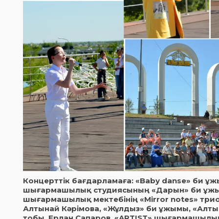
Концерттік бағдарламаға: «Baby danse» би ұж
шығармашылық студиясының «Дарын» би ұжымы,
шығармашылық мектебінің «Mirror notes» три
Алтынай Кәрімова, «Жұлдыз» би ұжымы, «Алты
тобы, Ерлан Сапаров, «ARTIST» шығармашылық