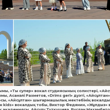
ымы, «Ты супер» вокал студиясының солистері, «Айс
 Асанәлі Рахметов, «Drims gerl» дуэті, «Айсұлтан»
осы, «Айсұлтан» шығармашылық мектебінің вокалды
н kids» вокалдық тобы, Виктор Федянин, «Жұлдыз»
 академиясы, Айсұлу Тұткушева, Руслан Махамбето