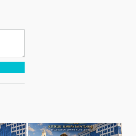
концертте NE
ҚОСТАНАЙ
PROSTO
ҚАЛАСЫ КҮНІНЕ
ORCHESTRA
АРНАЛҒАН
өнер көрсетеді!
МЕРЕКЕЛІК ІС-
@ne_prosto_orchestra
ШАРАЛАР
БАҒДАРЛАМАСЫ