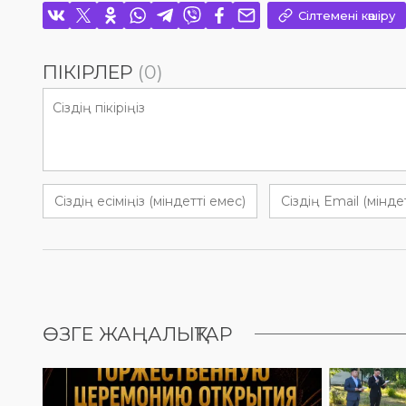
Сілтемені көшіру
ПІКІРЛЕР
(0)
ӨЗГЕ ЖАҢАЛЫҚТАР