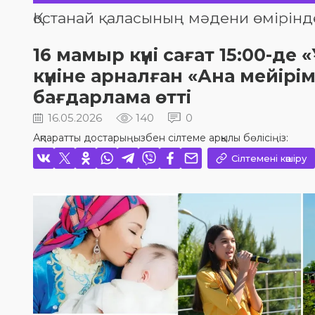
Қостанай қаласының мәдени өмірінд
16 мамыр күні сағат 15:00-д
күніне арналған «Ана мейірі
бағдарлама өтті
16.05.2026
140
0
Ақпаратты достарыңызбен сілтеме арқылы бөлісіңіз:
Сілтемені көшіру