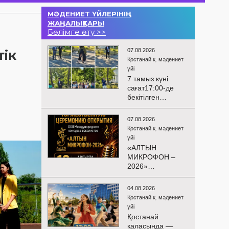
МӘДЕНИЕТ ҮЙЛЕРІНІҢ
ЖАҢАЛЫҚТАРЫ
Бөлімге өту >>
07.08.2026
тік
Қостанай қ. мәдениет
үйі
7 тамыз күні
сағат17:00-де
бекітілген
жоспарға және
KPI
07.08.2026
көрсеткіштерін
Қостанай қ. мәдениет
орындау аясында
үйі
«Таза Қазақстан»
«АЛТЫН
экологиялық
МИКРОФОН –
акциясына
2026»
арналған көшпелі
БАЙҚАУЫНЫҢ
концерт
САЛТАНАТТЫ
Меңдіқара
04.08.2026
АШЫЛУЫ
ауданының
Қостанай қ. мәдениет
Сіздерді
Красная Пресня
үйі
вокалистердің
ауылында
Қостанай
«Алтын
өткізілді
қаласында —