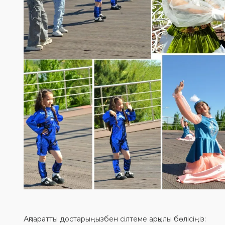
Ақпаратты достарыңызбен сілтеме арқылы бөлісіңіз: