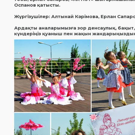
Оспанов қатысты.
Жүргізушілер: Алтынай Кәрімова, Ерлан Сапаро
Ардақты аналарымызға зор денсаулық, бақыт, 
күндеріңіз қуаныш пен жақын жандарыңыздың