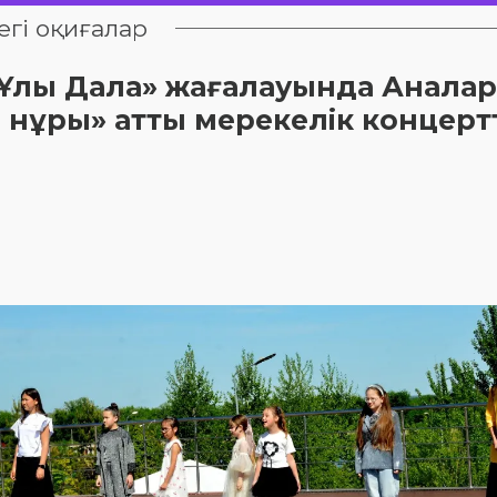
егі оқиғалар
е «Ұлы Дала» жағалауында Аналар
м нұры» атты мерекелік концерт