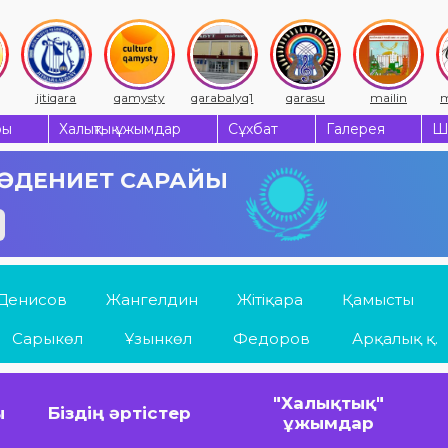
jitiqara
qamysty
qarabalyq1
qarasu
mailin
m
ры
Халықтық ұжымдар
Сұхбат
Галерея
Ш
 МӘДЕНИЕТ САРАЙЫ
Денисов
Жангелдин
Жітіқара
Қамысты
Сарыкөл
Ұзынкөл
Федоров
Арқалық қ.
"Халықтық"
ы
Біздің әртістер
ұжымдар