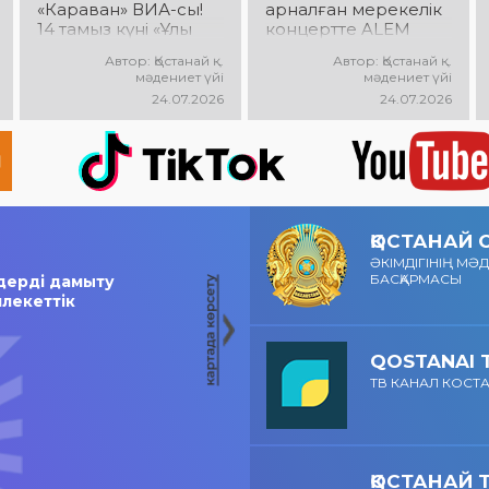
«Караван» ВИА-сы!
арналған мерекелік
14 тамыз күні «Ұлы
концертте ALEM
Дала» саябағында
өнер көрсетеді!
Автор: Қостанай қ.
Автор: Қостанай қ.
«Караван» ВИА-
@xcialem
мәдениет үйі
мәдениет үйі
сының мерекелік
24.07.2026
24.07.2026
концерті өтеді!
Сіздерді сүйікті
әндер, жанды
музыка, жарқын
эмоциялар мен
көтеріңкі көңіл күй
күтеді!
ҚОСТАНАЙ
ӘКІМДІГІНІҢ МӘ
БАСҚАРМАСЫ
лдерді дамыту
млекеттік
QOSTANAI 
ТВ КАНАЛ КОСТ
ҚОСТАНАЙ 