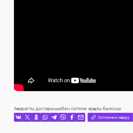
Ақпаратты достарыңызбен сілтеме арқылы бөлісіңіз:
Сілтемені көшіру