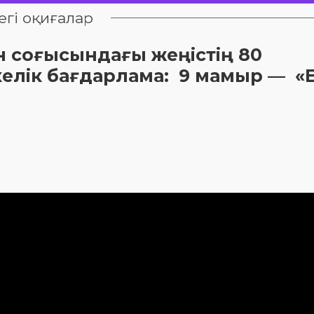
егі оқиғалар
н соғысындағы жеңістің 80
елік бағдарлама: 9 мамыр — «