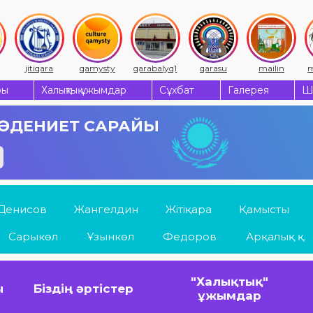
jitiqara
qamysty
qarabalyq1
qarasu
mailin
m
ры
Халықтық ұжымдар
Сұхбат
Галерея
Ш
 МӘДЕНИЕТ САРАЙЫ
Денисов
Жангелдин
Жітіқара
Қамысты
Сарыкөл
Ұзынкөл
Федоров
Арқалық қ.
"Халықтық"
ы
Біздің әртістер
ұжымдар