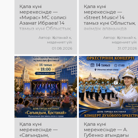
Қала күні
Қала күні
мерекесінде —
мерекесінде —
«Мирас» МС солисі
«Street Music»! 14
Азамат Ибраев! 14
тамыз күні Облыстық
тамыз күні Облыстық
әкімдік алаңында
әкімдік алаңында
қаланың жастар
Автор: Қостанай қ.
Автор: Қостанай қ.
Азамат Ибраевтың
ұжымдарының
мәдениет үйі
мәдениет үйі
концерттік
«Street Music»
01.08.2026
31.07.2026
бағдарламасы өтеді!
концерттік
Сіздерді сүйікті
бағдарламасы өтеді!
әндер, жарқын
Сіздерді заманауи
орындау, қуатты
музыка, жарқын
энергия мен
орындаулар, қуатты
көтеріңкі мерекелік
энергия мен
көңіл күй күтеді!
көтеріңкі мерекелік
көңіл күй күтеді!
Қала күні
Қала күні
мерекесінде —
мерекесінде — А.
«Сағындым,
Губенко атындағы