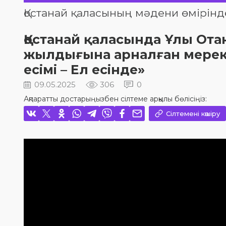
Қостанай қаласының мәдени өмірінд
Қостанай қаласында Ұлы Ота
жылдығына арналған мерек
есімі – Ел есінде»
09.05.2025
306
0
Ақпаратты достарыңызбен сілтеме арқылы бөлісіңіз:
Сілтемені көшіру