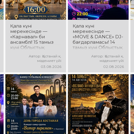
Қала күні
Қала күні
мерекесінде —
мерекесінде —
«Карнавал» би
«MOVE & DANCE» DJ-
ансамблі! 15 тамыз
бағдарламасы! 14
күні Облыстық
тамыз күні Облыстық
әкімдік алаңында
әкімдік алаңында
Автор: Қостанай қ.
Автор: Қостанай қ.
«Карнавал» би
мерекелік DJ-
мәдениет үйі
мәдениет үйі
ансамблінің
бағдарлама өтеді!
03.08.2026
02.08.2026
концерттік
Сіздерді заманауи
бағдарламасы өтеді!
музыкалық хиттер,
Ансамбль жетекшісі
би ырғағы, қуатты
— Шамиль
энергия мен жарқын
Фахрутдинов.
эмоциялар күтеді!
Сіздерді әсерлі
хореографиялық
қойылымдар,
жарқын бейнелер,
қуатты ырғақ пен
мерекелік көңіл күй
күтеді!