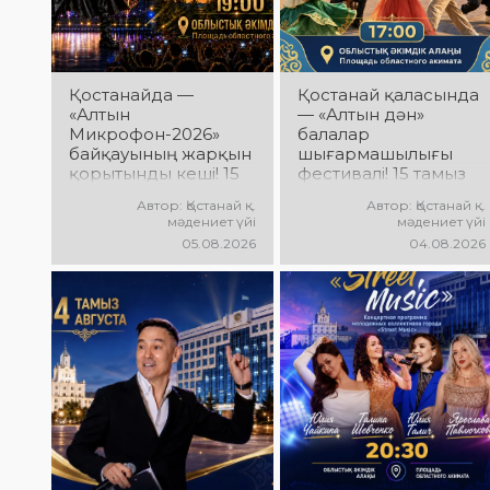
Қостанайда —
Қостанай қаласында
«Алтын
— «Алтын дән»
Микрофон-2026»
балалар
байқауының жарқын
шығармашылығы
қорытынды кеші! 15
фестивалі! 15 тамыз
тамыз күні
күні Облыстық
Автор: Қостанай қ.
Автор: Қостанай қ.
Халықаралық
әкімдік алаңында
мәдениет үйі
мәдениет үйі
вокалистер байқауы
«Даму бала»
05.08.2026
04.08.2026
жеңімпаздарын
жобасының балалар
марапаттау рәсімі
шығармашылық
мен гала-концерт
ұжымдары
өтеді! Сіздерді үздік
қатысатын «Алтын
орындаушылардың
дән» фестивалі өтеді!
әсерлі өнері, жарқын
Сіздерді жас
эмоциялар және
таланттардың
ерекше мерекелік
жарқын өнері, әсем
атмосфера күтеді!
әндер, әсерлі билер
мен мерекелік көңіл
күй күтеді!