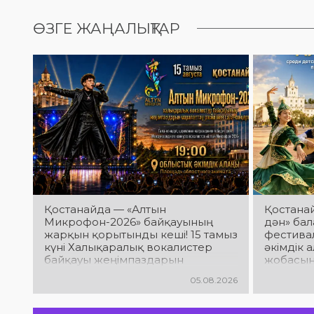
ӨЗГЕ ЖАҢАЛЫҚТАР
Қостанайда — «Алтын
Қостана
Микрофон-2026» байқауының
дән» ба
жарқын қорытынды кеші! 15 тамыз
фестивал
күні Халықаралық вокалистер
әкімдік 
байқауы жеңімпаздарын
жобасын
марапаттау рәсімі мен гала-
шығарм
05.08.2026
концерт өтеді! Сіздерді үздік
қатысаты
орындаушылардың әсерлі өнері,
өтеді! С
жарқын эмоциялар және ерекше
жарқын ө