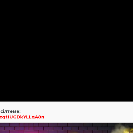
сілтеме:
=Ycqt1UGDkYLLqA8n