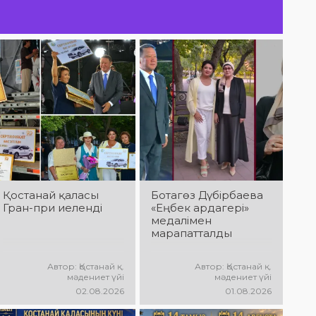
үтеді!
QOSTANAI TAŃY:
Ы
Қала күніне
дайындық
пысықталды
Қостанай қаласы
Ботагөз Дүбірбаева
Гран-при иеленді
«Еңбек ардагері»
медалімен
марапатталды
Автор: Қостанай қ.
Автор: Қостанай қ.
мәдениет үйі
мәдениет үйі
02.08.2026
01.08.2026