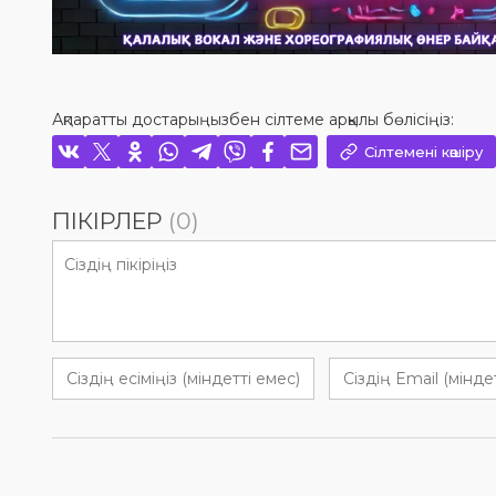
Ақпаратты достарыңызбен сілтеме арқылы бөлісіңіз:
Сілтемені көшіру
ПІКІРЛЕР
(0)