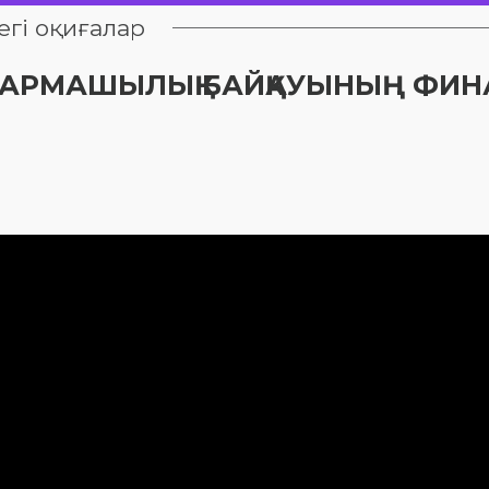
егі оқиғалар
ШЫҒАРМАШЫЛЫҚ БАЙҚАУЫНЫҢ ФИ