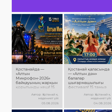
мерекелік атмосфера күтеді!
билер ме
күтеді!
Қостанайда —
Қостанай қаласында
«Алтын
— «Алтын дән»
Микрофон-2026»
балалар
байқауының жарқын
шығармашылығы
қорытынды кеші! 15
фестивалі! 15 тамыз
тамыз күні
күні Облыстық
Автор: Қостанай қ.
Автор: Қостанай қ.
Халықаралық
әкімдік алаңында
мәдениет үйі
мәдениет үйі
вокалистер байқауы
«Даму бала»
05.08.2026
04.08.2026
жеңімпаздарын
жобасының балалар
марапаттау рәсімі
шығармашылық