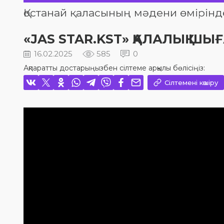
Қостанай қаласының мәдени өмірінд
«JAS STAR.KST» ҚАЛАЛЫҚ 
16.02.2025
585
0
Ақпаратты достарыңызбен сілтеме арқылы бөлісіңіз:
Сілтемені көшіру