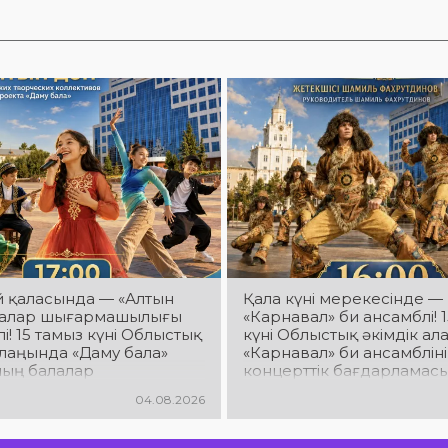
й қаласында — «Алтын
Қала күні мерекесінде —
лалар шығармашылығы
«Карнавал» би ансамблі! 
і! 15 тамыз күні Облыстық
күні Облыстық әкімдік а
алаңында «Даму бала»
«Карнавал» би ансамблін
ың балалар
концерттік бағдарламасы 
ашылық ұжымдары
Ансамбль жетекшісі — Ш
04.08.2026
н «Алтын дән» фестивалі
Фахрутдинов. Сіздерді әс
іздерді жас таланттардың
хореографиялық қойылы
нері, әсем әндер, әсерлі
жарқын бейнелер, қуатт