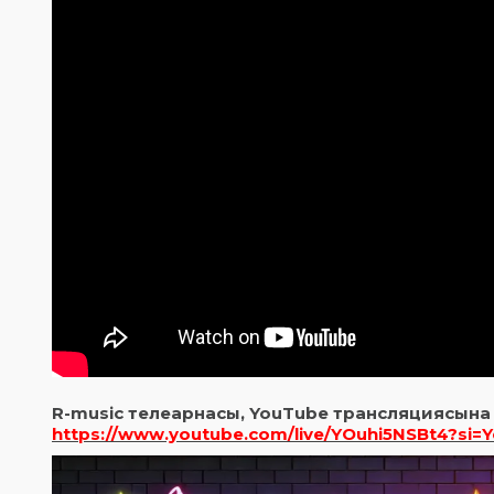
R-music телеарнасы, YouTube трансляциясына 
https://www.youtube.com/live/YOuhi5NSBt4?si