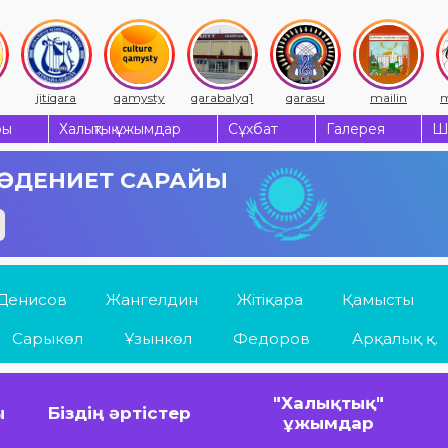
jitiqara
qamysty
qarabalyq1
qarasu
mailin
m
ры
Халықтық ұжымдар
Сұхбат
Галерея
Ш
 МӘДЕНИЕТ САРАЙЫ
Денисов
Жангелдин
Жітіқара
Қамысты
Сарыкөл
Ұзынкөл
Федоров
Арқалық қ.
"Халықтық"
ы
Біздің әртістер
ұжымдар