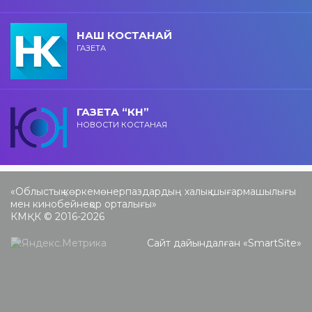
НАШ КОСТАНАЙ
ГАЗЕТА
ГАЗЕТА “КН”
НОВОСТИ КОСТАНАЯ
«Облыстық көркемөнерпаздардың халық шығармашылығы
мен кинобейнеқор орталығы»
КМҚК © 2016-2026
Сайт дайындалған «
SmartSite
»