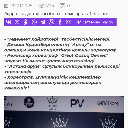
29.01.2025
724
0
Ақпаратты достарыңызбен сілтеме арқылы бөлісіңіз:
Сілтемені көшіру
- "Мәдениет қайраткері" төсбелгісінің иегері.
- Димаш Құдайбергеновтің "Арнау" атты
алғашқы жеке концертінде қоюшы хореограф.
- Режиссер хореограф "Great Qazaq Gemes"
наурыз Шымкент қаласында өткізілді.
- "Астана аруы" сұлулық байқауының режиссері
хореограф;
- Хореограф, Дүниежүзілік көшпенділер
ойындарының ашылуында режиссердің
көмекшісі