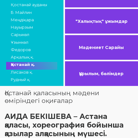
Қостанай ауданы
Б. Майлин
Меңдіқара
"Халықтық" ұжымдар
Науырзым
Сарыкөл
Ұзынкөл
Мәдениет Сарайы
Федоров
Арқалық қ.
Қостанай қ.
Лисаков қ.
Құрылым, бөлімдер
Рудный қ.
Қостанай қаласының мәдени
өміріндегі оқиғалар
АИДА БЕКIШЕВА – Астана
қаласы, хореография бойынша
қазылар алқасының мүшесі.