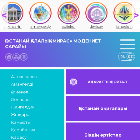
altynsarin
amangeldy
auliekol
denisov
jangeldin
ҚОСТАНАЙ ҚАЛАЛЫҚ «МИРАС» МӘДЕНИЕТ
САРАЙЫ
RU
KZ
Алтынсарин
АҚПАРАТТЫҚ ПОРТАЛ
Амангелді
Әулиекөл
Денисов
Жангелдин
Қостанай оқиғалары
Жітіқара
Қамысты
Қарабалық
Біздің әртістер
Қарасу