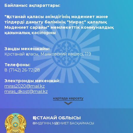
Байланыс ақпараттары:
"Қостанай қаласы әкімдігінің мәдениет және
тілдерді дамыту бөлімінің "Мирас" қалалық
Мәдениет сарайы" мемлекеттік коммуналдық
қазыналық кәсіпорны
Заңды мекенжайы:
Қостанай қаласы, Маяковский көшесі, 119
Телефоны:
8 (7142) 26-72-28
Электронды мекенжай:
miras2020@mail.kz
miras_dkost@mail.kz
ҚОСТАНАЙ ОБЛЫСЫ
ӘКІМДІГІНІҢ МӘДЕНИЕТ БАСҚАРМАСЫ