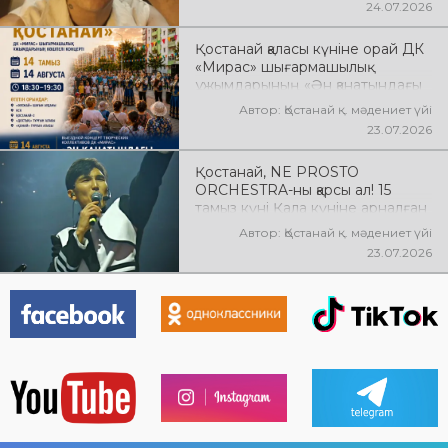
24.07.2026
Қостанай қаласы күніне орай ДК
«Мирас» шығармашылық
ұжымдарының «Ән қанатындағы
Қостанай» көшпелі концерті
Автор: Қостанай қ. мәдениет үйі
өтеді! Баршаңызды мерекелік
23.07.2026
концертке шақырамыз!
Қостанай, NE PROSTO
ORCHESTRA-ны қарсы ал! 15
тамыз күні Қала күніне арналған
мерекелік концертте NE
Автор: Қостанай қ. мәдениет үйі
PROSTO ORCHESTRA өнер
23.07.2026
көрсетеді! @ne_prosto_orchestra