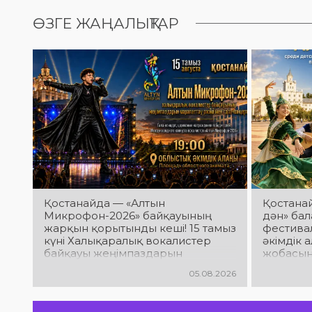
ӨЗГЕ ЖАҢАЛЫҚТАР
Қостанайда — «Алтын
Қостана
Микрофон-2026» байқауының
дән» ба
жарқын қорытынды кеші! 15 тамыз
фестивал
күні Халықаралық вокалистер
әкімдік 
байқауы жеңімпаздарын
жобасын
марапаттау рәсімі мен гала-
шығарм
05.08.2026
концерт өтеді! Сіздерді үздік
қатысаты
орындаушылардың әсерлі өнері,
өтеді! С
жарқын эмоциялар және ерекше
жарқын ө