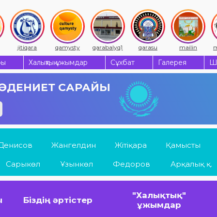
jitiqara
qamysty
qarabalyq1
qarasu
mailin
m
ры
Халықтық ұжымдар
Сұхбат
Галерея
Ш
 МӘДЕНИЕТ САРАЙЫ
Денисов
Жангелдин
Жітіқара
Қамысты
Сарыкөл
Ұзынкөл
Федоров
Арқалық қ.
"Халықтық"
ы
Біздің әртістер
ұжымдар