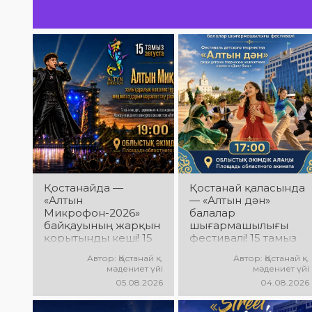
мерекелік атмосфера күтеді!
билер ме
күтеді!
Қостанайда —
Қостанай қаласында
«Алтын
— «Алтын дән»
Микрофон-2026»
балалар
байқауының жарқын
шығармашылығы
қорытынды кеші! 15
фестивалі! 15 тамыз
тамыз күні
күні Облыстық
Автор: Қостанай қ.
Автор: Қостанай қ.
Халықаралық
әкімдік алаңында
мәдениет үйі
мәдениет үйі
вокалистер байқауы
«Даму бала»
05.08.2026
04.08.2026
жеңімпаздарын
жобасының балалар
марапаттау рәсімі
шығармашылық