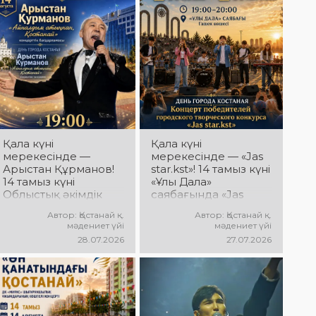
QOSTANAI TAŃY:
Қала күніне
дайындық
пысықталды
Қала күні
Қала күні
мерекесінде —
мерекесінде — «Jas
Арыстан Құрманов!
star.kst»! 14 тамыз күні
14 тамыз күні
«Ұлы Дала»
Облыстық әкімдік
саябағында «Jas
алаңында Арыстан
star.kst» қалалық
Автор: Қостанай қ.
Автор: Қостанай қ.
Құрмановтың
шығармашылық
мәдениет үйі
мәдениет үйі
«Айналдым атыңнан,
байқауы
28.07.2026
27.07.2026
Қостанай» атты
жеңімпаздарының
концерттік
концерті өтеді!
бағдарламасы өтеді!
Сіздерді жас
Сіздерді сүйікті
таланттардың
әндер, әсерлі
жарқын өнері,
орындау мен
заманауи әндер,