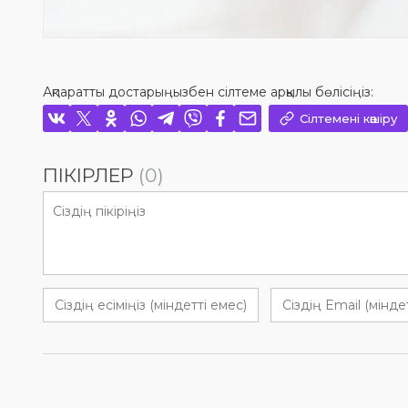
Ақпаратты достарыңызбен сілтеме арқылы бөлісіңіз:
Сілтемені көшіру
ПІКІРЛЕР
(0)