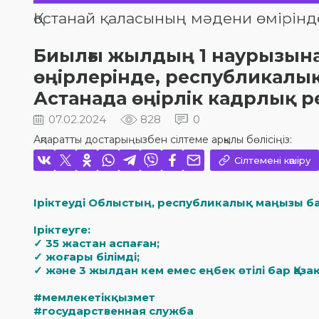
Қостанай қаласының мәдени өмірінд
Биылғы жылдың 1 наурызына
өңірлерінде, республикалы
Астанада өңірлік кадрлық р
07.02.2024
828
0
Ақпаратты достарыңызбен сілтеме арқылы бөлісіңіз:
Сілтемені көшіру
Іріктеуді Облыстың, республикалық маңызы б
Іріктеуге:
✓ 35 жастан аспаған;
✓ жоғары білімді;
✓ жəне 3 жылдан кем емес еңбек өтілі бар Қа
#мемлекетікқызмет
#государственная служба