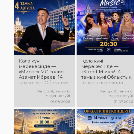
мен гала-концерт
ұжымдары
өтеді! Сіздерді үздік
қатысатын «Алтын
орындаушылардың
дән» фестивалі өтеді!
әсерлі өнері, жарқын
Сіздерді жас
эмоциялар және
таланттардың
ерекше мерекелік
жарқын өнері, әсем
атмосфера күтеді!
әндер, әсерлі билер
мен мерекелік көңіл
күй күтеді!
Қала күні
Қала күні
мерекесінде —
мерекесінде —
«Мирас» МС солисі
«Street Music»! 14
Азамат Ибраев! 14
тамыз күні Облыстық
тамыз күні Облыстық
әкімдік алаңында
әкімдік алаңында
қаланың жастар
Автор: Қостанай қ.
Автор: Қостанай қ.
Азамат Ибраевтың
ұжымдарының
мәдениет үйі
мәдениет үйі
концерттік
«Street Music»
01.08.2026
31.07.2026
бағдарламасы өтеді!
концерттік
Сіздерді сүйікті
бағдарламасы өтеді!
әндер, жарқын
Сіздерді заманауи
орындау, қуатты
музыка, жарқын
энергия мен
орындаулар, қуатты
көтеріңкі мерекелік
энергия мен