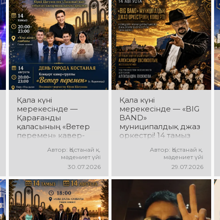
Ансамбль жетекшісі
би ырғағы, қуатты
— Шамиль
энергия мен жарқын
Фахрутдинов.
эмоциялар күтеді!
Сіздерді әсерлі
хореографиялық
қойылымдар,
жарқын бейнелер,
қуатты ырғақ пен
мерекелік көңіл күй
күтеді!
Қала күні
Қала күні
мерекесінде —
мерекесінде — «BIG
Қарағанды
BAND»
қаласының «Ветер
муниципалдық джаз
перемен» кавер-
оркестрі! 14 тамыз
тобы! 14 тамыз күні
күні Облыстық
Автор: Қостанай қ.
Автор: Қостанай қ.
«Ұлы Дала»
әкімдік алаңында
мәдениет үйі
мәдениет үйі
саябағында Юрий
«BIG BAND»
30.07.2026
29.07.2026
Шатунов пен
муниципалдық джаз
«Ласковый май»
оркестрінің концерті
тобының
өтеді! Оркестр
шығармашылығына
жетекшісі — ҚР
арналған концерт
еңбек сіңірген
өтеді! Сіздерді
қайраткері