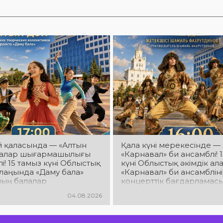
й қаласында — «Алтын
Қала күні мерекесінде —
лалар шығармашылығы
«Карнавал» би ансамблі! 
і! 15 тамыз күні Облыстық
күні Облыстық әкімдік а
алаңында «Даму бала»
«Карнавал» би ансамблін
ың балалар
концерттік бағдарламасы 
ашылық ұжымдары
Ансамбль жетекшісі — Ш
04.08.2026
н «Алтын дән» фестивалі
Фахрутдинов. Сіздерді әс
іздерді жас таланттардың
хореографиялық қойылы
нері, әсем әндер, әсерлі
жарқын бейнелер, қуатт