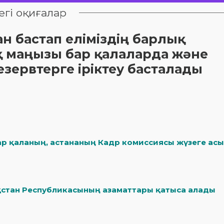
егі оқиғалар
н бастап еліміздің барлық
қ маңызы бар қалаларда және
езервтерге іріктеу басталады
ар қаланың, астананың Кадр комиссиясы жүзеге ас
зақстан Республикасының азаматтары қатыса алады