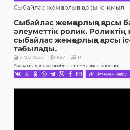
Сыбайлас жемқорлыққа қарсы іс-қимыл
Сыбайлас жемқорлыққа қарсы б
әлеуметтік ролик. Роликтің
сыбайлас жемқорлыққа қарсы 
табылады.
22.02.2023
687
0
Ақпаратты достарыңызбен сілтеме арқылы бөлісіңіз:
Сілтемені көшіру