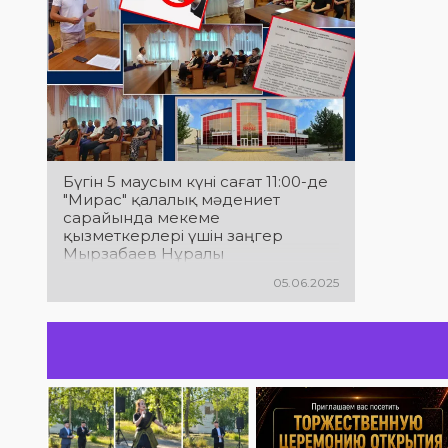
Бүгін 5 маусым күні сағат 11:00-де
"Мирас" қалалық мәдениет
сарайында мекеме
қызметкерлері үшін заңгер
Мырзабаев Нұралы
Рамазанұлымен кездесу өтті.
05.06.2025
Жиынның тақырыбы Сыбайлас
жемқорлыққа қарсы күрес
болды.