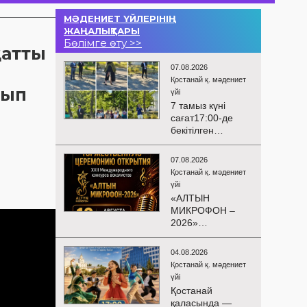
МӘДЕНИЕТ ҮЙЛЕРІНІҢ
ЖАҢАЛЫҚТАРЫ
Бөлімге өту >>
 атты
07.08.2026
Қостанай қ. мәдениет
лып
үйі
7 тамыз күні
сағат17:00-де
бекітілген
жоспарға және
KPI
07.08.2026
көрсеткіштерін
Қостанай қ. мәдениет
орындау аясында
үйі
«Таза Қазақстан»
«АЛТЫН
экологиялық
МИКРОФОН –
акциясына
2026»
арналған көшпелі
БАЙҚАУЫНЫҢ
концерт
САЛТАНАТТЫ
Меңдіқара
04.08.2026
АШЫЛУЫ
ауданының
Қостанай қ. мәдениет
Сіздерді
Красная Пресня
үйі
вокалистердің
ауылында
Қостанай
«Алтын
өткізілді
қаласында —