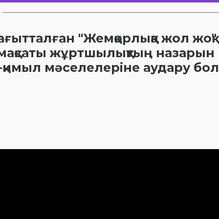
ағытталған "Жемқорлыққа жол жоқ"
 мақсаты жұртшылықтың назарын
іс-қимыл мәселелеріне аудару бо