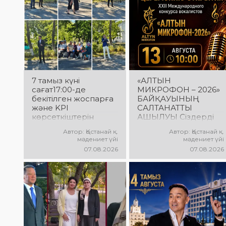
7 тамыз күні
«АЛТЫН
сағат17:00-де
МИКРОФОН – 2026»
бекітілген жоспарға
БАЙҚАУЫНЫҢ
және KPI
САЛТАНАТТЫ
көрсеткіштерін
АШЫЛУЫ Сіздерді
орындау аясында
вокалистердің
Автор: Қостанай қ.
Автор: Қостанай қ.
«Таза Қазақстан»
«Алтын микрофон –
мәдениет үйі
мәдениет үйі
экологиялық
2026» XXII
07.08.2026
07.08.2026
акциясына арналған
халықаралық
көшпелі концерт
байқауының
Меңдіқара
салтанатты ашылу
ауданының Красная
рәсіміне шақырамыз!
Пресня ауылында
Бұл күні түрлі
өткізілді
елдерден келген
талантты
орындаушылар бас
қосып, үлкен