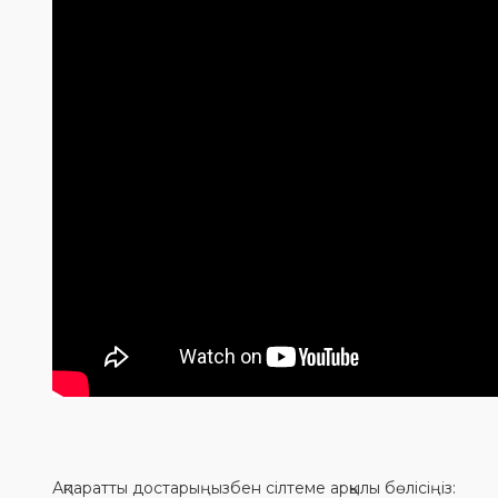
Ақпаратты достарыңызбен сілтеме арқылы бөлісіңіз: