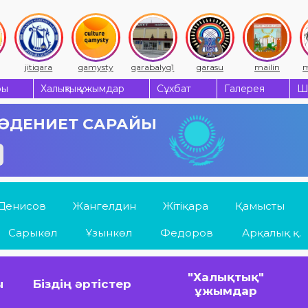
jitiqara
qamysty
qarabalyq1
qarasu
mailin
m
ры
Халықтық ұжымдар
Сұхбат
Галерея
Ш
 МӘДЕНИЕТ САРАЙЫ
Денисов
Жангелдин
Жітіқара
Қамысты
Сарыкөл
Ұзынкөл
Федоров
Арқалық қ.
"Халықтық"
ы
Біздің әртістер
ұжымдар