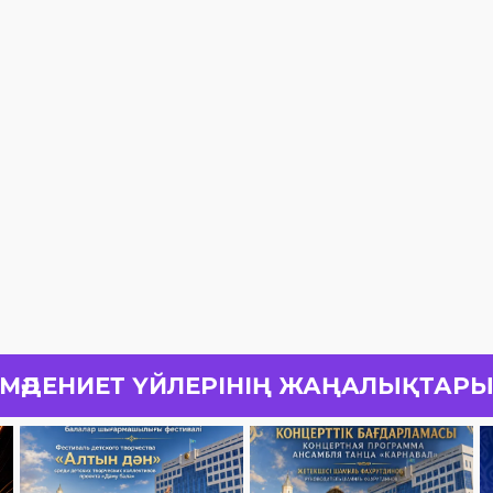
МӘДЕНИЕТ ҮЙЛЕРІНІҢ ЖАҢАЛЫҚТАР