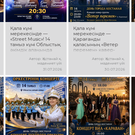
мен мерекелік көңіл
қуатты ырғақ пен
күй күтеді!
мерекелік көңіл күй
күтеді!
Қала күні
Қала күні
мерекесінде —
мерекесінде —
«Street Music»! 14
Қарағанды
тамыз күні Облыстық
қаласының «Ветер
әкімдік алаңында
перемен» кавер-
қаланың жастар
тобы! 14 тамыз күні
Автор: Қостанай қ.
Автор: Қостанай қ.
ұжымдарының
«Ұлы Дала»
мәдениет үйі
мәдениет үйі
«Street Music»
саябағында Юрий
31.07.2026
30.07.2026
концерттік
Шатунов пен
бағдарламасы өтеді!
«Ласковый май»
Сіздерді заманауи
тобының
музыка, жарқын
шығармашылығына
орындаулар, қуатты
арналған концерт
энергия мен
өтеді! Сіздерді
көтеріңкі мерекелік
көпшілік сүйіп
көңіл күй күтеді!
тыңдайтын әндер,
жылы естеліктер мен
ерекше музыкалық
атмосфера күтеді!