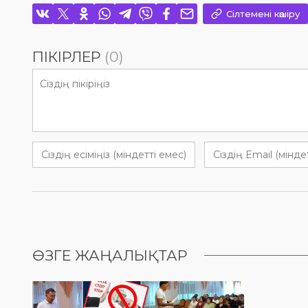
Сілтемені көшіру
ПІКІРЛЕР
(0)
ӨЗГЕ ЖАҢАЛЫҚТАР