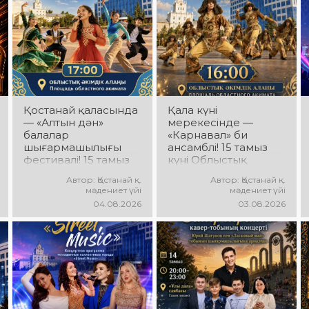
Қостанай қаласында
Қала күні
— «Алтын дән»
мерекесінде —
балалар
«Карнавал» би
шығармашылығы
ансамблі! 15 тамыз
фестивалі! 15 тамыз
күні Облыстық
күні Облыстық
әкімдік алаңында
Автор: Қостанай қ.
Автор: Қостанай қ.
әкімдік алаңында
«Карнавал» би
мәдениет үйі
мәдениет үйі
«Даму бала»
ансамблінің
04.08.2026
03.08.2026
жобасының балалар
концерттік
шығармашылық
бағдарламасы өтеді!
ұжымдары
Ансамбль жетекшісі
қатысатын «Алтын
— Шамиль
дән» фестивалі өтеді!
Фахрутдинов.
Сіздерді жас
Сіздерді әсерлі
таланттардың
хореографиялық
жарқын өнері, әсем
қойылымдар,
әндер, әсерлі билер
жарқын бейнелер,