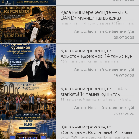
май» тобының
шығармашылығына арналған
Қала күні мерекесінде — «BIG
концерт өтеді! Сіздерді көпшілік
BAND» муниципалдық джаз
сүйіп тыңдайтын әндер, жылы
оркестрі! 14 тамыз күні Облыстық
естеліктер мен ерекше
әкімдік алаңында «BIG BAND»
музыкалық атмосфера күтеді!
Автор: Қостанай қ. мәдениет үйі
муниципалдық джаз оркестрінің
29.07.2026
концерті өтеді! Оркестр
жетекшісі — ҚР еңбек сіңірген
Қала күні мерекесінде —
қайраткері Александр Евсюков.
Арыстан Құрманов! 14 тамыз күні
Музыкалық жетекші-
Облыстық әкімдік алаңында
аранжировщик — Геннадий
Арыстан Құрмановтың
Стаканов. Сіздерді жанды
Автор: Қостанай қ. мәдениет үйі
«Айналдым атыңнан, Қостанай»
музыка, жарқын джаз әуендері
28.07.2026
атты концерттік бағдарламасы
мен ерекше мерекелік
өтеді! Сіздерді сүйікті әндер,
атмосфера күтеді!
Қала күні мерекесінде — «Jas
әсерлі орындау мен көтеріңкі
star.kst»! 14 тамыз күні «Ұлы
мерекелік көңіл күй күтеді!
Дала» саябағында «Jas star.kst»
қалалық шығармашылық байқауы
Автор: Қостанай қ. мәдениет үйі
жеңімпаздарының концерті
27.07.2026
өтеді! Сіздерді жас
таланттардың жарқын өнері,
Қала күні мерекесінде —
заманауи әндер, қуатты энергия
«Сағындым, Қостанай»! 14 тамыз
мен мерекелік көңіл күй күтеді!
күні Облыстық әкімдік алаңында