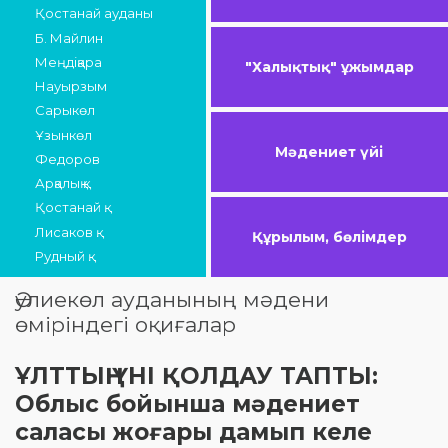
Қостанай ауданы
Б. Майлин
Меңдіқара
"Халықтық" ұжымдар
Науырзым
Сарыкөл
Ұзынкөл
Мәдениет үйі
Федоров
Арқалық қ.
Қостанай қ.
Лисаков қ.
Құрылым, бөлімдер
Рудный қ.
Әулиекөл ауданының мәдени
өміріндегі оқиғалар
ҰЛТТЫҢ ҮНІ ҚОЛДАУ ТАПТЫ:
Облыс бойынша мәдениет
саласы жоғары дамып келе