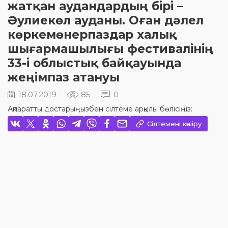
жатқан аудандардың бірі –
Әулиекөл ауданы. Оған дәлел
көркемөнерпаздар халық
шығармашылығы фестивалінің
33-і облыстық байқауында
жеңімпаз атануы
18.07.2019
85
0
Ақпаратты достарыңызбен сілтеме арқылы бөлісіңіз:
Сілтемені көшіру