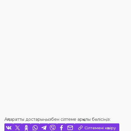
Ақпаратты достарыңызбен сілтеме арқылы бөлісіңіз:
Сілтемені көшіру