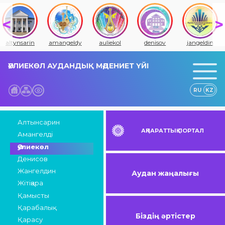
altynsarin
amangeldy
auliekol
denisov
jangeldin
ӘУЛИЕКӨЛ АУДАНДЫҚ МӘДЕНИЕТ ҮЙІ
RU
KZ
Алтынсарин
АҚПАРАТТЫҚ ПОРТАЛ
Амангелді
Әулиекөл
Денисов
Жангелдин
Аудан жаңалығы
Жітіқара
Қамысты
Қарабалық
Біздің әртістер
Қарасу