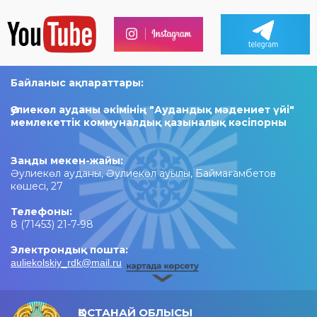
Байланыс ақпараттары:
Әулиекөл ауданы әкімінің "Аудандық мәдениет үйі"
мемлекеттік коммуналдық қазыналық кәсіпорны
Заңды мекен-жайы:
Әулиекөл ауданы, Әулиекөл ауылы, Баймағамбетов
көшесі, 27
Телефоны:
8 (71453) 21-7-98
Электрондық пошта:
auliekolskiy_rdk@mail.ru
ҚОСТАНАЙ ОБЛЫСЫ