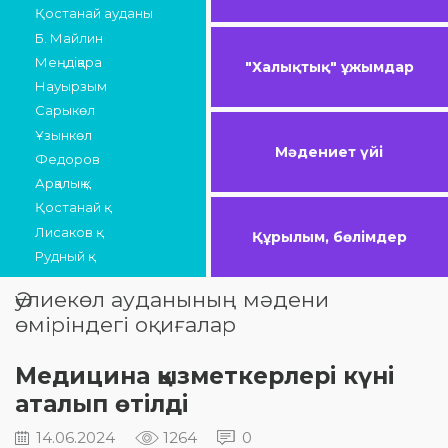
Қостанай ауданы
Б. Майлин
Меңдіқара
"Халықтық" ұжымдар
Науырзым
Сарыкөл
Ұзынкөл
Мәдениет үйі
Федоров
Арқалық қ.
Қостанай қ.
Лисаков қ.
Құрылым, бөлімдер
Рудный қ.
Әулиекөл ауданының мәдени
өміріндегі оқиғалар
Медицина қызметкерлері күні
аталып өтілді
14.06.2024
1264
0