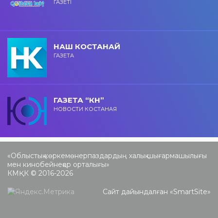
ГАЗЕТІ
НАШ КОСТАНАЙ
ГАЗЕТА
ГАЗЕТА “КН”
НОВОСТИ КОСТАНАЯ
«Облыстық көркемөнерпаздардың халық шығармашылығы
мен кинобейнеқор орталығы»
КМҚК © 2016-2026
Сайт дайындалған «
SmartSite
»