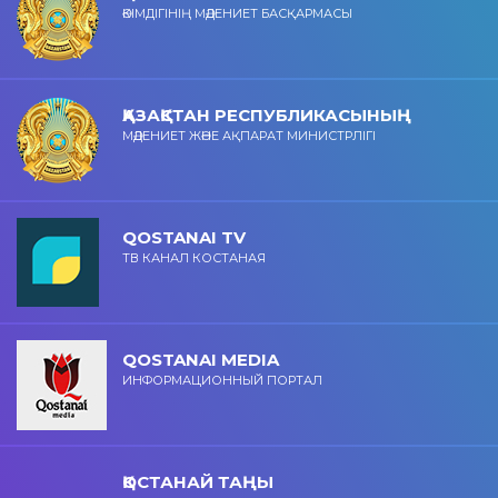
ӘКІМДІГІНІҢ МӘДЕНИЕТ БАСҚАРМАСЫ
ҚАЗАҚСТАН РЕСПУБЛИКАСЫНЫҢ
МӘДЕНИЕТ ЖӘНЕ АҚПАРАТ МИНИСТРЛІГІ
QOSTANAI TV
ТВ КАНАЛ КОСТАНАЯ
QOSTANAI MEDIA
ИНФОРМАЦИОННЫЙ ПОРТАЛ
ҚОСТАНАЙ ТАҢЫ