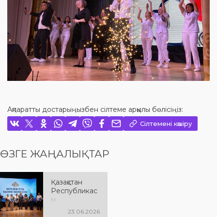
Ақпаратты достарыңызбен сілтеме арқылы бөлісіңіз:
Сілтемені көшіру
ӨЗГЕ ЖАҢАЛЫҚТАР
Қазақстан
Республикас
ы
Мемлекеттік
23.06.2026
қызметшілер