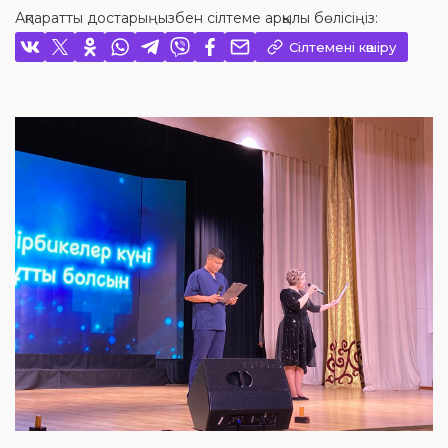
Ақпаратты достарыңызбен сілтеме арқылы бөлісіңіз:
Сілтемені көшіру