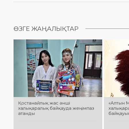
ӨЗГЕ ЖАҢАЛЫҚТАР
Қостанайлық жас әнші
«Алтын 
халықаралық байқауда жеңімпаз
халықар
атанды
байқауын