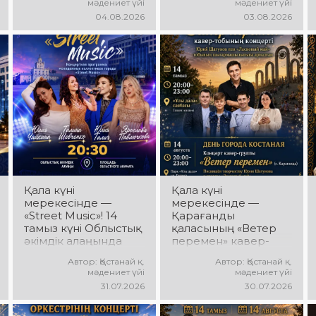
мәдениет үйі
мәдениет үйі
«Даму бала»
ансамблінің
04.08.2026
03.08.2026
жобасының балалар
концерттік
шығармашылық
бағдарламасы өтеді!
ұжымдары
Ансамбль жетекшісі
қатысатын «Алтын
— Шамиль
дән» фестивалі өтеді!
Фахрутдинов.
Сіздерді жас
Сіздерді әсерлі
таланттардың
хореографиялық
жарқын өнері, әсем
қойылымдар,
әндер, әсерлі билер
жарқын бейнелер,
мен мерекелік көңіл
қуатты ырғақ пен
күй күтеді!
мерекелік көңіл күй
күтеді!
Қала күні
Қала күні
мерекесінде —
мерекесінде —
«Street Music»! 14
Қарағанды
тамыз күні Облыстық
қаласының «Ветер
әкімдік алаңында
перемен» кавер-
қаланың жастар
тобы! 14 тамыз күні
Автор: Қостанай қ.
Автор: Қостанай қ.
ұжымдарының
«Ұлы Дала»
мәдениет үйі
мәдениет үйі
«Street Music»
саябағында Юрий
31.07.2026
30.07.2026
концерттік
Шатунов пен
бағдарламасы өтеді!
«Ласковый май»