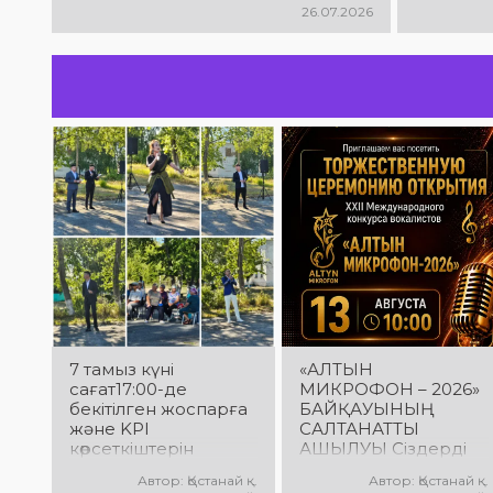
26.07.2026
7 тамыз күні
«АЛТЫН
сағат17:00-де
МИКРОФОН – 2026»
бекітілген жоспарға
БАЙҚАУЫНЫҢ
және KPI
САЛТАНАТТЫ
көрсеткіштерін
АШЫЛУЫ Сіздерді
орындау аясында
вокалистердің
Автор: Қостанай қ.
Автор: Қостанай қ.
«Таза Қазақстан»
«Алтын микрофон –