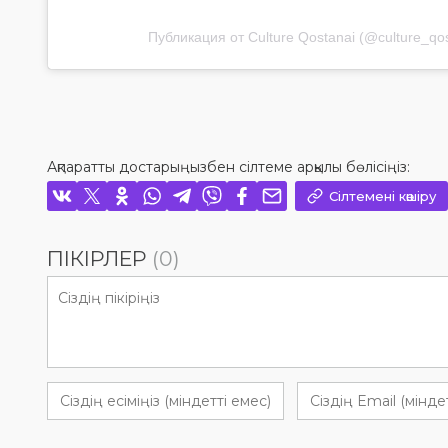
Публикация от Culture Qostanai (@culture_qos
Ақпаратты достарыңызбен сілтеме арқылы бөлісіңіз:
Сілтемені көшіру
ПІКІРЛЕР
(0)