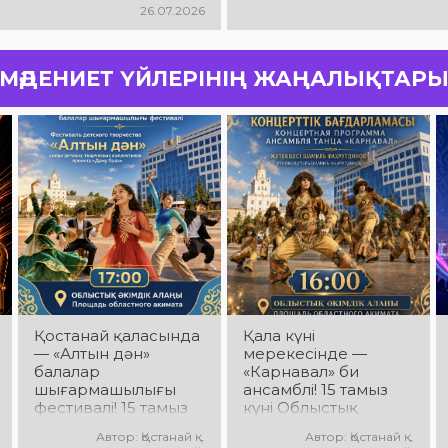
26.07.2026
МӘДЕНИЕТ ҮЙЛЕРІНІҢ ЖАҢАЛЫҚТАР
Қостанай қаласында
Қала күні
— «Алтын дән»
мерекесінде —
балалар
«Карнавал» би
шығармашылығы
ансамблі! 15 тамыз
фестивалі! 15 тамыз
күні Облыстық
күні Облыстық
әкімдік алаңында
Автор: Қостанай қ.
Автор: Қостанай қ.
әкімдік алаңында
«Карнавал» би