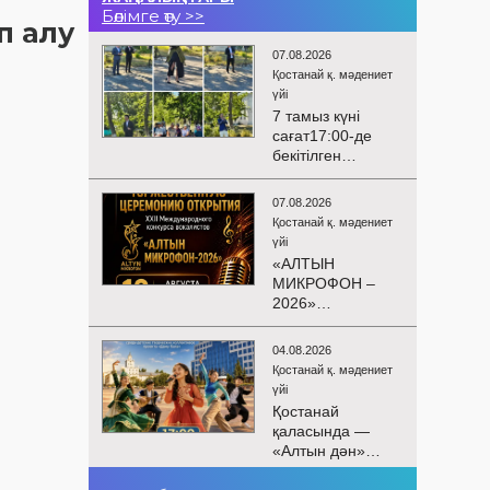
Бөлімге өту >>
п алу
07.08.2026
Қостанай қ. мәдениет
үйі
7 тамыз күні
сағат17:00-де
бекітілген
жоспарға және
KPI
07.08.2026
көрсеткіштерін
Қостанай қ. мәдениет
орындау аясында
үйі
«Таза Қазақстан»
«АЛТЫН
экологиялық
МИКРОФОН –
акциясына
2026»
арналған көшпелі
БАЙҚАУЫНЫҢ
концерт
САЛТАНАТТЫ
Меңдіқара
04.08.2026
АШЫЛУЫ
ауданының
Қостанай қ. мәдениет
Сіздерді
Красная Пресня
үйі
вокалистердің
ауылында
Қостанай
«Алтын
өткізілді
қаласында —
микрофон –
«Алтын дән»
2026» XXII
балалар
халықаралық