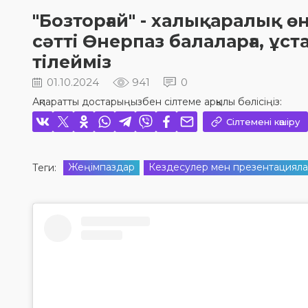
"Бозторғай" - халықаралық 
сәтті Өнерпаз балаларға, ұ
тілейміз
01.10.2024
941
0
Ақпаратты достарыңызбен сілтеме арқылы бөлісіңіз:
Сілтемені көшіру
Жеңімпаздар
Кездесулер мен презентациял
Теги: