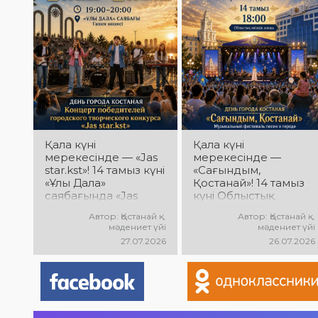
әндер, жарқын
орындау, қуатты
энергия мен көтеріңкі
мерекелік көңіл күй
күтеді!
Қала күні
Қала күні
мерекесінде — «Jas
мерекесінде —
star.kst»! 14 тамыз күні
«Сағындым,
«Ұлы Дала»
Қостанай»! 14 тамыз
саябағында «Jas
күні Облыстық
star.kst» қалалық
әкімдік алаңында
Автор: Қостанай қ.
Автор: Қостанай қ.
шығармашылық
қала туралы
мәдениет үйі
мәдениет үйі
байқауы
әндердің
27.07.2026
26.07.2026
жеңімпаздарының
«Сағындым,
концерті өтеді!
Қостанай»
Сіздерді жас
музыкалық
таланттардың
фестивалі өтеді!
жарқын өнері,
Сіздерді туған қалаға
заманауи әндер,
арналған әсем