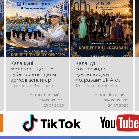
Сіздерді заманауи
тобының
музыка, жарқын
шығармашылығына
орындаулар, қуатты
арналған концерт
энергия мен көтеріңкі
өтеді! Сіздерді көпшілік
мерекелік көңіл күй
сүйіп тыңдайтын
күтеді!
әндер, жылы
естеліктер мен
ерекше музыкалық
атмосфера күтеді!
Қала күні
Қала күні
мерекесінде — А.
сахнасында —
Губенко атындағы
Қостанайдың
үрмелі аспаптар
«Караван» ВИА-сы!
оркестрі! 14 тамыз
14 тамыз күні «Ұлы
күні Облыстық
Дала» саябағында
Автор: Қостанай қ.
Автор: Қостанай қ.
әкімдік алаңында
«Караван» ВИА-
мәдениет үйі
мәдениет үйі
оркестрдің
сының мерекелік
25.07.2026
24.07.2026
мерекелік концерті
концерті өтеді!
өтеді. Бас дирижер —
Сіздерді сүйікті
Лилия Ислямова.
әндер, жанды
Сіздерді жанды
музыка, жарқын
музыка, әсерлі
эмоциялар мен
орындаулар мен
көтеріңкі көңіл күй