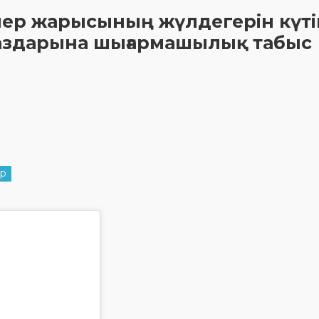
өнер жарысының жүлдегерін күті
стаздарына шығармашылық табыс
ар