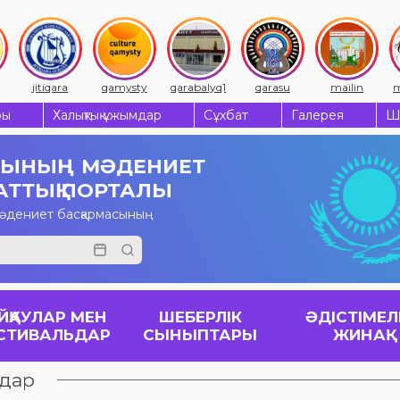
jitiqara
qamysty
qarabalyq1
qarasu
mailin
m
ры
Халықтық ұжымдар
Сұхбат
Галерея
Ш
СЫНЫҢ
МӘДЕНИЕТ
АТТЫҚ ПОРТАЛЫ
мәдениет басқармасының
ЙҚАУЛАР МЕН
ШЕБЕРЛІК
ӘДІСТІМЕЛ
СТИВАЛЬДАР
СЫНЫПТАРЫ
ЖИНАҚ
ьдар