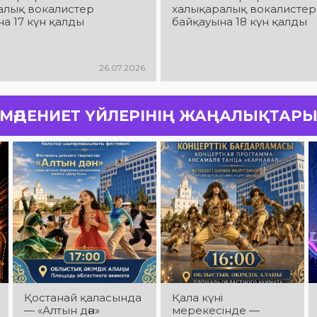
алық вокалистер
халықаралық вокалистер
а 17 күн қалды
байқауына 18 күн қалды
26.07.2026
МӘДЕНИЕТ ҮЙЛЕРІНІҢ ЖАҢАЛЫҚТАР
Қостанай қаласында
Қала күні
— «Алтын дән»
мерекесінде —