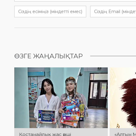
ӨЗГЕ ЖАҢАЛЫҚТАР
Қостанайлық жас әнші
«Алтын 