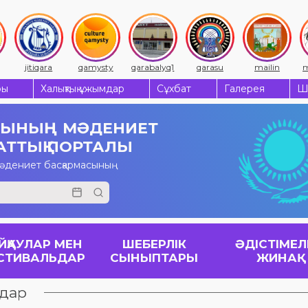
jitiqara
qamysty
qarabalyq1
qarasu
mailin
m
ры
Халықтық ұжымдар
Сұхбат
Галерея
Ш
СЫНЫҢ
МӘДЕНИЕТ
АТТЫҚ ПОРТАЛЫ
мәдениет басқармасының
ЙҚАУЛАР МЕН
ШЕБЕРЛІК
ӘДІСТІМЕЛ
СТИВАЛЬДАР
СЫНЫПТАРЫ
ЖИНАҚ
ьдар