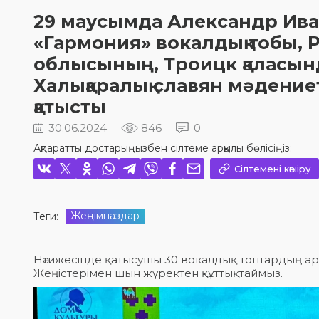
29 маусымда Александр Ива
«Гармония» вокалдық тобы,
облысының, Троицк қаласын
Халықаралық славян мәдениет
қатысты
30.06.2024
846
0
Ақпаратты достарыңызбен сілтеме арқылы бөлісіңіз:
Сілтемені көшіру
Жеңімпаздар
Теги:
Нәтижесінде қатысушы 30 вокалдық топтардың а
Жеңістерімен шын жүректен құттықтаймыз.