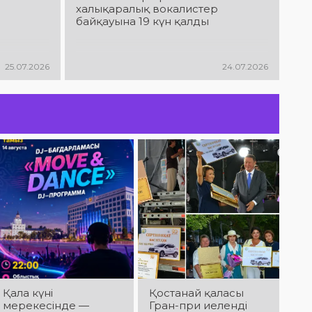
АРНАЛҒАН
өнер көрсетеді!
халықаралық вокалистер
МЕРЕКЕЛІК ІС-
@ne_prosto_orchestra
байқауына 19 күн қалды
ШАРАЛАР
БАҒДАРЛАМАСЫ
25.07.2026
24.07.2026
Ы
Қала күні
Қостанай қаласы
мерекесінде —
Гран-при иеленді