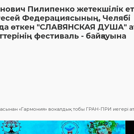
нович Пилипенко жетекшілік ет
 Ресей Федерациясының, Челябі
да өткен "СЛАВЯНСКАЯ ДУША" ат
терінің фестиваль - байқауына
расынан «Гармония» вокалдық тобы ГРАН-ПРИ иегері а