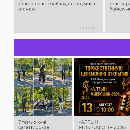
халықаралық байқауда жеңімпаз
халықар
атанды
байқауын
26.07.2026
7 тамыз күні
«АЛТЫН
сағат17:00-де
МИКРОФОН – 2026»