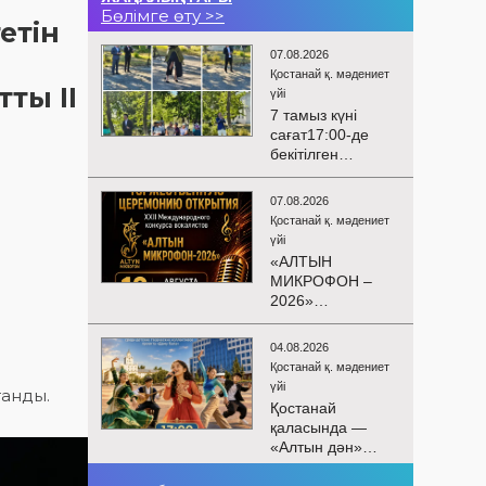
Бөлімге өту >>
етін
07.08.2026
Қостанай қ. мәдениет
ты II
үйі
7 тамыз күні
сағат17:00-де
бекітілген
жоспарға және
KPI
07.08.2026
көрсеткіштерін
Қостанай қ. мәдениет
орындау аясында
үйі
«Таза Қазақстан»
«АЛТЫН
экологиялық
МИКРОФОН –
акциясына
2026»
арналған көшпелі
БАЙҚАУЫНЫҢ
концерт
САЛТАНАТТЫ
Меңдіқара
04.08.2026
АШЫЛУЫ
ауданының
Қостанай қ. мәдениет
Сіздерді
Красная Пресня
үйі
танды.
вокалистердің
ауылында
Қостанай
«Алтын
өткізілді
қаласында —
микрофон –
«Алтын дән»
2026» XXII
балалар
халықаралық