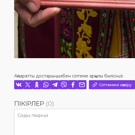
Ақпаратты достарыңызбен сілтеме арқылы бөлісіңіз:
Сілтемені көшіру
ПІКІРЛЕР
(0)