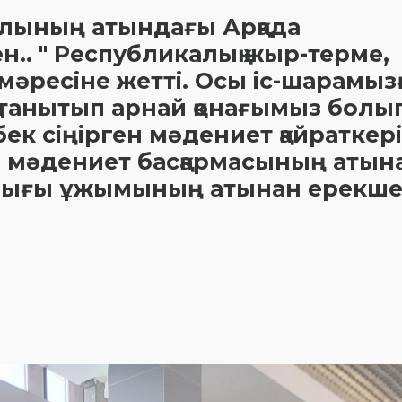
йұлының атындағы Арқада
.. " Республикалық жыр-терме,
 мәресіне жетті. Осы іс-шарамыз
қ танытып арнай қонағымыз болы
ек сіңірген мәдениет қайраткері
 мәдениет басқармасының атын
лығы ұжымының атынан ерекш