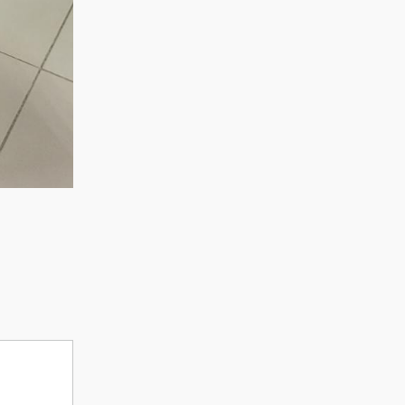
дайындық
пысықталды