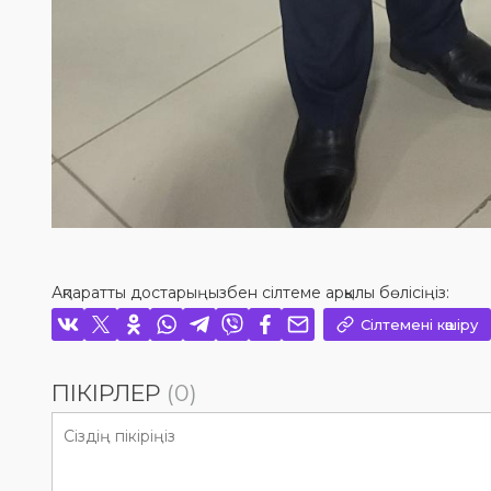
Ақпаратты достарыңызбен сілтеме арқылы бөлісіңіз:
Сілтемені көшіру
ПІКІРЛЕР
(0)