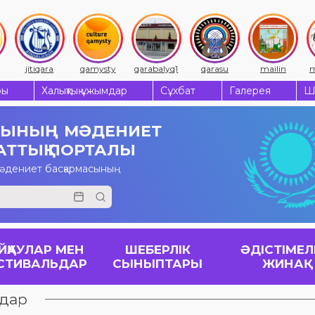
jitiqara
qamysty
qarabalyq1
qarasu
mailin
m
ры
Халықтық ұжымдар
Сұхбат
Галерея
Ш
СЫНЫҢ
МӘДЕНИЕТ
АТТЫҚ ПОРТАЛЫ
мәдениет басқармасының
ЙҚАУЛАР МЕН
ШЕБЕРЛІК
ӘДІСТІМЕЛ
СТИВАЛЬДАР
СЫНЫПТАРЫ
ЖИНАҚ
ьдар