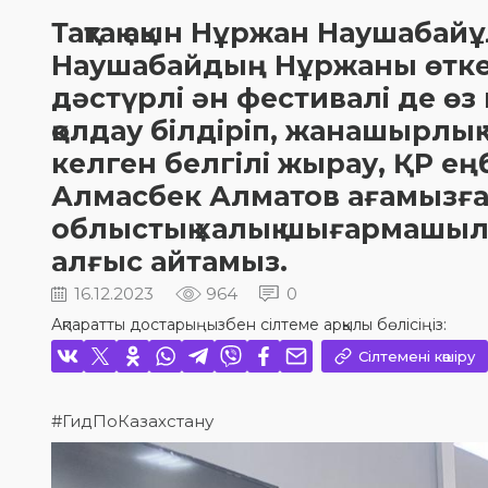
Тақтақ ақын Нұржан Наушаба
Наушабайдың Нұржаны өткен
дәстүрлі ән фестивалі де өз
қолдау білдіріп, жанашырлы
келген белгілі жырау, ҚР еңб
Алмасбек Алматов ағамызға
облыстық халық шығармашы
алғыс айтамыз.
16.12.2023
964
0
Ақпаратты достарыңызбен сілтеме арқылы бөлісіңіз:
Сілтемені көшіру
#ГидПоКазахстану