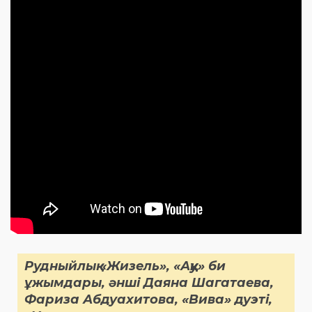
Рудныйлық «Жизель», «Аққу» би
ұжымдары, әнші Даяна Шагатаева,
Фариза Абдуахитова, «Вива» дуэті,