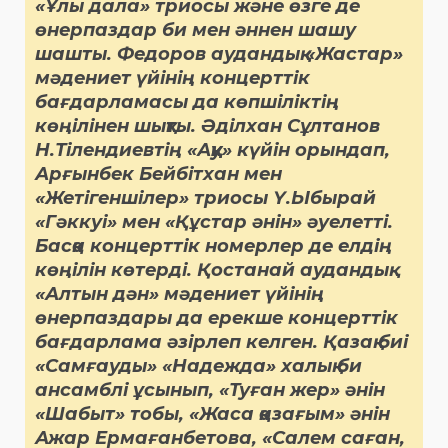
«Ұлы дала» триосы және өзге де
өнерпаздар би мен әннен шашу
шашты. Федоров аудандық «Жастар»
мәдениет үйінің концерттік
бағдарламасы да көпшіліктің
көңілінен шықты. Әділхан Сұлтанов
Н.Тілендиевтің «Аққу» күйін орындап,
Арғынбек Бейбітхан мен
«Жетігеншілер» триосы Ү.Ыбырай
«Гәккуі» мен «Құстар әнін» әуелетті.
Басқа концерттік номерлер де елдің
көңілін көтерді. Қостанай аудандық
«Алтын дән» мәдениет үйінің
өнерпаздары да ерекше концерттік
бағдарлама әзірлеп келген. Қазақ биі
«Самғауды» «Надежда» халық би
ансамблі ұсынып, «Туған жер» әнін
«Шабыт» тобы, «Жаса қазағым» әнін
Ажар Ермағанбетова, «Салем саған,