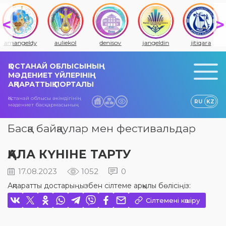
amangeldy
auliekol
denisov
jangeldin
jitiqara
ҚОСТАНАЙ ОБЛЫСЫНЫҢ
МӘДЕНИЕТ ҮЙЛЕРІНІҢ
АҚПАРАТТЫҚ ПОРТАЛЫ
Қостанай облысы әкімдігінің
RU
KZ
мәдениет басқармасының
Басқа байқаулар мен фестивальдар
ҚАЛА КҮНІНЕ ТАРТУ
17.08.2023
1052
0
Ақпаратты достарыңызбен сілтеме арқылы бөлісіңіз:
Сілтемені көшіру