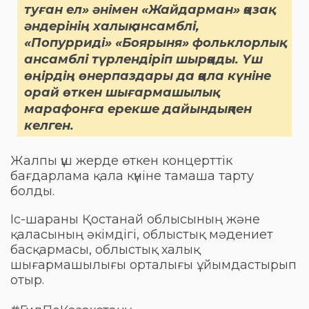
туған ел» әнімен «Жайдарман» қазақ
әндерінің халық ансамблі,
«Попурриді» «Боярыня» фольклорлық
ансамблі түрлендіріп шырқады. Үш
өңірдің өнерпаздары да қала күніне
орай өткен шығармашылық
марафонға ерекше дайындықпен
келген.
Жалпы үш жерде өткен концерттік
бағдарлама қала күніне тамаша тарту
болды.
Іс-шараны Қостанай облысының және
қаласының әкімдігі, облыстық мәдениет
басқармасы, облыстық халық
шығармашылығы орталығы ұйымдастырып
отыр.