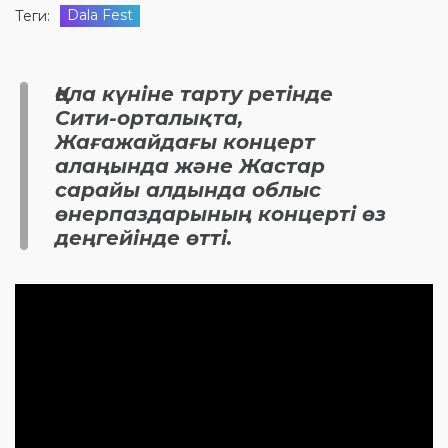
Dala Fest
Теги:
Қала күніне тарту ретінде
Сити-орталықта,
Жағажайдағы концерт
алаңында және Жастар
сарайы алдында облыс
өнерпаздарының концерті өз
деңгейінде өтті.