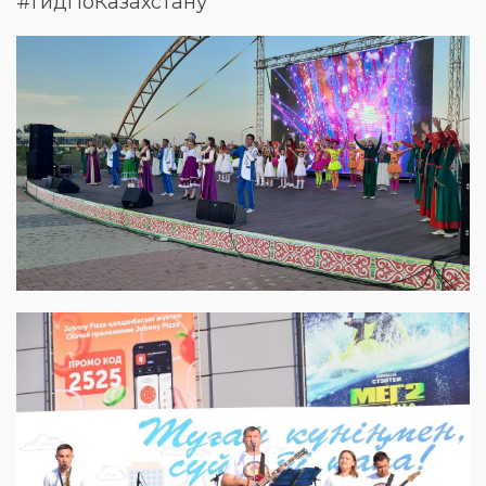
#ГидПоКазахстану