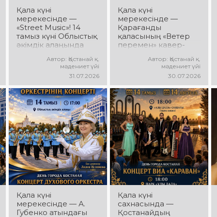
Қала күні
Қала күні
мерекесінде —
мерекесінде —
«Street Music»! 14
Қарағанды
тамыз күні Облыстық
қаласының «Ветер
әкімдік алаңында
перемен» кавер-
қаланың жастар
тобы! 14 тамыз күні
Автор: Қостанай қ.
Автор: Қостанай қ.
ұжымдарының
«Ұлы Дала»
мәдениет үйі
мәдениет үйі
«Street Music»
саябағында Юрий
31.07.2026
30.07.2026
концерттік
Шатунов пен
бағдарламасы өтеді!
«Ласковый май»
Сіздерді заманауи
тобының
музыка, жарқын
шығармашылығына
орындаулар, қуатты
арналған концерт
энергия мен көтеріңкі
өтеді! Сіздерді көпшілік
мерекелік көңіл күй
сүйіп тыңдайтын
күтеді!
әндер, жылы
естеліктер мен
ерекше музыкалық
атмосфера күтеді!
Қала күні
Қала күні
мерекесінде — А.
сахнасында —
Губенко атындағы
Қостанайдың