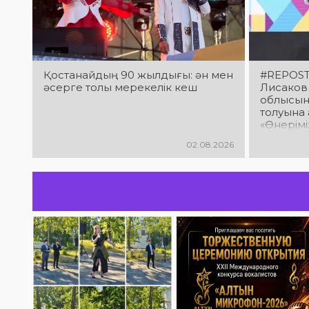
Қостанайдың 90 жылдығы: ән мен
#REPOST
әсерге толы мерекелік кеш
Лисаков
облысын
толуына 
«Өнерімі
облысты
02.08.2026
халық ш
фестива
бойынша 
жеткізд
мәдениет
жүрген 
өнерпаз
құттықта