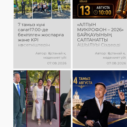
7 тамыз күні
«АЛТЫН
сағат17:00-де
МИКРОФОН – 2026»
бекітілген жоспарға
БАЙҚАУЫНЫҢ
және KPI
САЛТАНАТТЫ
көрсеткіштерін
АШЫЛУЫ Сіздерді
орындау аясында
вокалистердің
Автор: Қостанай қ.
Автор: Қостанай қ.
«Таза Қазақстан»
«Алтын микрофон –
мәдениет үйі
мәдениет үйі
экологиялық
2026» XXII
07.08.2026
07.08.2026
акциясына арналған
халықаралық
көшпелі концерт
байқауының
Меңдіқара
салтанатты ашылу
ауданының Красная
рәсіміне шақырамыз!
Пресня ауылында
Бұл күні түрлі
өткізілді
елдерден келген
талантты
орындаушылар бас
қосып, үлкен
шығармашылық
додаға жол ашады.
Әсем ән мен жарқын
әсерге толы өнер