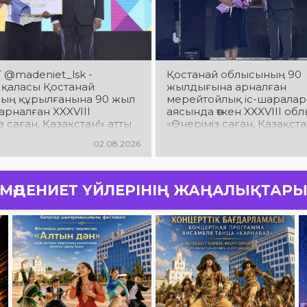
 @madeniet_lsk -
Қостанай облысының 90
 қаласы Қостанай
жылдығына арналған
ың құрылғанына 90 жыл
мерейтойлық іс-шаралар
арналған XXXVIII
аясында өткен XXXVIII об
з саған, Қазақстан!» атты
«Өнеріміз саған, Қазақста
қ көркемөнерпаздардың
шығармашылығы фестив
02.08.2026
ығармашылығы байқау
байқауының жеңімпазда
лі қорытындысы
салтанатты түрде марапа
жүлделі III орынға қол
і. Қаламыздың барша
МӘДЕНИЕТ ҮЙЛЕРІНІҢ ЖАҢАЛЫҚТАР
 саласында тер төгіп
қызметкерлері мен
дарын шын жүректен
ймыз!