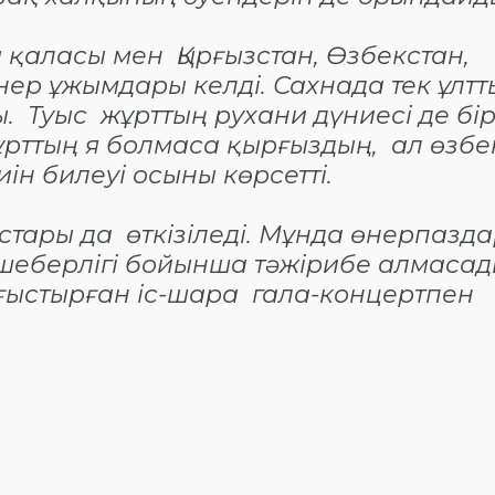
 қаласы мен Қырғызстан, Өзбекстан,
ер ұжымдары келді. Сахнада тек ұлтт
Туыс жұрттың рухани дүниесі де бір
құрттың я болмаса қырғыздың, ал өзбе
иін билеуі осыны көрсетті.
тары да өткізіледі. Мұнда өнерпазд
еберлігі бойынша тәжірибе алмасад
тоғыстырған іс-шара гала-концертпен