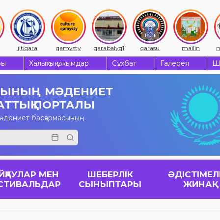
jitiqara
qamysty
qarabalyq1
qarasu
mailin
m
ры
Халықтық ұжымдар
Сұхбат
Галерея
Ш
СЫНЫҢ
МӘДЕНИЕТ
АТТЫҚ ПОРТАЛЫ
мәдениет басқармасының
ЙҚАУЛАР МЕН
ШЕБЕРЛІК
ӘДІСТІМЕЛ
СТИВАЛЬДАР
СЫНЫПТАРЫ
ЖИНАҚ