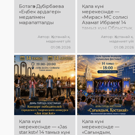
мерекесінің куәсі
Ботагөз Дүбірбаева
Қала күні
болыңыздар!
«Еңбек ардагері»
мерекесінде —
Келіңіздер, жас
медалімен
«Мирас» МС солисі
таланттарға бірге
марапатталды
Азамат Ибраев! 14
қолдау көрсетейік!
тамыз күні Облыстық
әкімдік алаңында
Автор: Қостанай қ.
Автор: Қостанай қ.
Азамат Ибраевтың
мәдениет үйі
мәдениет үйі
концерттік
01.08.2026
01.08.2026
бағдарламасы өтеді!
Сіздерді сүйікті
әндер, жарқын
орындау, қуатты
энергия мен көтеріңкі
мерекелік көңіл күй
күтеді!
Қала күні
Қала күні
мерекесінде — «Jas
мерекесінде —
star.kst»! 14 тамыз күні
«Сағындым,