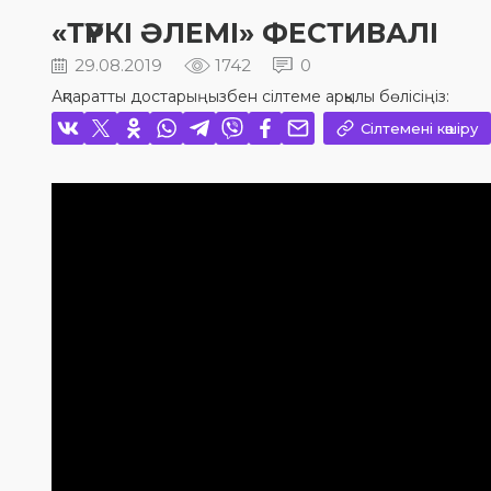
«ТҮРКІ ӘЛЕМІ» ФЕСТИВАЛІ
29.08.2019
1742
0
Ақпаратты достарыңызбен сілтеме арқылы бөлісіңіз:
Сілтемені көшіру