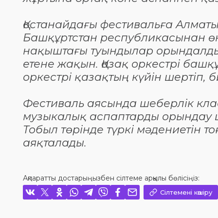
Қостанайдағы фестивальға Алматы
Башқұртстан республикасынан өн
нақыштағы туындылар орындалды. 
етене жақын. Қазақ оркестрі баш
оркестрі қазақтың күйін шертіп, б
Фестиваль аясында шеберлік клас
музыкалық аспаптарды орындау ш
Тобыл төрінде түркі мәдениетін 
аяқталады.
Ақпаратты достарыңызбен сілтеме арқылы бөлісіңіз:
Сілтемені көшіру