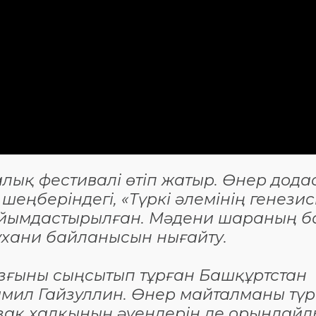
алық фестивалі өтіп жатыр. Өнер дода
ңберіндегі, «Түркі әлемінің генезис
ұйымдастырылған. Мәдени шараның б
рухани байланысын нығайту.
зғыны сыңсытып тұрған Башқұртстан
амил Гайзуллин. Өнер майталманы түр
зақ халқының әуендерін де орындайд