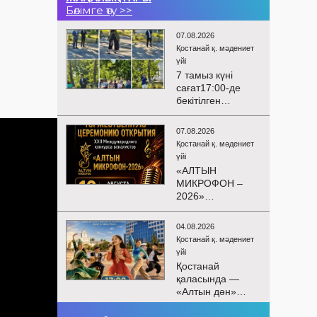
Бөлімге өту >>
07.08.2026
Қостанай қ. мәдениет
үйі
7 тамыз күні
сағат17:00-де
бекітілген
жоспарға және
KPI
07.08.2026
көрсеткіштерін
Қостанай қ. мәдениет
орындау аясында
үйі
«Таза Қазақстан»
«АЛТЫН
экологиялық
МИКРОФОН –
акциясына
2026»
арналған көшпелі
БАЙҚАУЫНЫҢ
концерт
САЛТАНАТТЫ
Меңдіқара
04.08.2026
АШЫЛУЫ
ауданының
Қостанай қ. мәдениет
Сіздерді
Красная Пресня
үйі
вокалистердің
ауылында
Қостанай
«Алтын
өткізілді
қаласында —
микрофон –
«Алтын дән»
2026» XXII
балалар
халықаралық