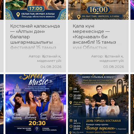
Қостанай қаласында
Қала күні
— «Алтын дән»
мерекесінде —
балалар
«Карнавал» би
шығармашылығы
ансамблі! 15 тамыз
фестивалі! 15 тамыз
күні Облыстық
күні Облыстық
әкімдік алаңында
Автор: Қостанай қ.
Автор: Қостанай қ.
әкімдік алаңында
«Карнавал» би
мәдениет үйі
мәдениет үйі
«Даму бала»
ансамблінің
04.08.2026
03.08.2026
жобасының балалар
концерттік
шығармашылық
бағдарламасы өтеді!
ұжымдары
Ансамбль жетекшісі
қатысатын «Алтын
— Шамиль
дән» фестивалі өтеді!
Фахрутдинов.
Сіздерді жас
Сіздерді әсерлі
таланттардың
хореографиялық
жарқын өнері, әсем
қойылымдар,
әндер, әсерлі билер
жарқын бейнелер,
мен мерекелік көңіл
қуатты ырғақ пен
күй күтеді!
мерекелік көңіл күй
күтеді!