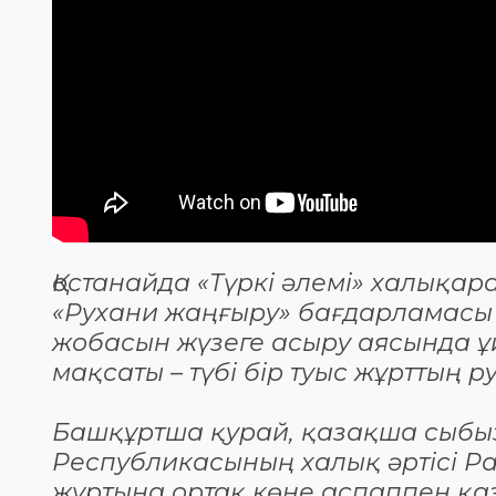
Қостанайда «Түркі әлемі» халықар
«Рухани жаңғыру» бағдарламасы ше
жобасын жүзеге асыру аясында 
мақсаты – түбі бір туыс жұрттың 
Башқұртша қурай, қазақша сыбы
Республикасының халық әртісі Р
жұртына ортақ көне аспаппен қа