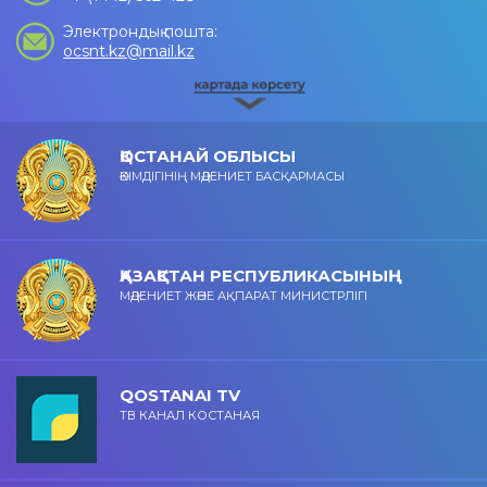
Электрондық пошта:
ocsnt.kz@mail.kz
ҚОСТАНАЙ ОБЛЫСЫ
ӘКІМДІГІНІҢ МӘДЕНИЕТ БАСҚАРМАСЫ
ҚАЗАҚСТАН РЕСПУБЛИКАСЫНЫҢ
МӘДЕНИЕТ ЖӘНЕ АҚПАРАТ МИНИСТРЛІГІ
QOSTANAI TV
ТВ КАНАЛ КОСТАНАЯ