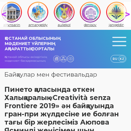
altynsarin
amangeldy
auliekol
denisov
jangeldin
ҚОСТАНАЙ ОБЛЫСЫНЫҢ
МӘДЕНИЕТ ҮЙЛЕРІНІҢ
АҚПАРАТТЫҚ ПОРТАЛЫ
Қостанай облысы әкімдігінің
RU
KZ
мәдениет басқармасының
Байқаулар мен фестивальдар
Пинето қаласында өткен
Халықаралық «Creatività senza
Frontiere 2019» ән байқауында
гран-при жүлдесіне ие болған
тағы бір жерлесіміз Аюпова
Ясминді жеңісімен шын