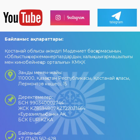
Байланыс ақпараттары:
Қостанай облысы әкімдігі Мәдениет басқармасының
«Облыстық көркемөнерпаздардың халық шығармашылығы
мен кинобейнеқор орталығы» КМҚК
Заңды мекен-жайы:
110000, Қазақстан Республикасы, Қостанай қаласы,
Лермонтов көшесі, 15
Деректемелер:
БСН 990340002744
ЖСК KZ8594807KZT22031664
«Еуразиялық банк» АҚ
БСК EURIKZKA
Байланыс:
+7 (7142) 562-428