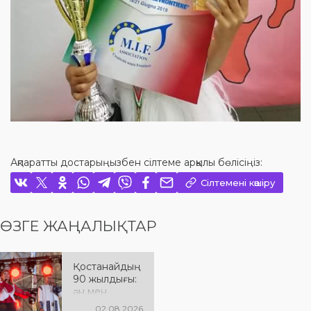
Ақпаратты достарыңызбен сілтеме арқылы бөлісіңіз:
Сілтемені көшіру
ӨЗГЕ ЖАҢАЛЫҚТАР
Қостанайдың
90 жылдығы:
ән мен
әсерге толы
02.08.2026