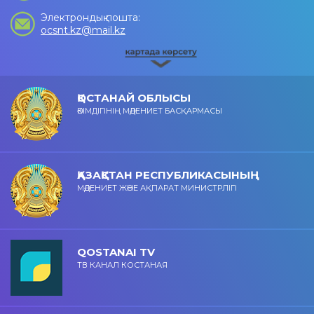
Электрондық пошта:
ocsnt.kz@mail.kz
ҚОСТАНАЙ ОБЛЫСЫ
ӘКІМДІГІНІҢ МӘДЕНИЕТ БАСҚАРМАСЫ
ҚАЗАҚСТАН РЕСПУБЛИКАСЫНЫҢ
МӘДЕНИЕТ ЖӘНЕ АҚПАРАТ МИНИСТРЛІГІ
QOSTANAI TV
ТВ КАНАЛ КОСТАНАЯ