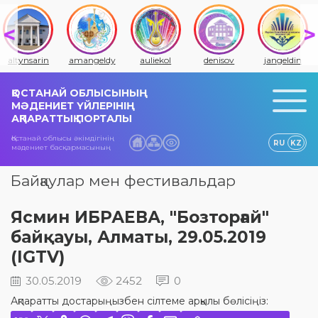
altynsarin
amangeldy
auliekol
denisov
jangeldin
ҚОСТАНАЙ ОБЛЫСЫНЫҢ
МӘДЕНИЕТ ҮЙЛЕРІНІҢ
АҚПАРАТТЫҚ ПОРТАЛЫ
Қостанай облысы әкімдігінің
RU
KZ
мәдениет басқармасының
Байқаулар мен фестивальдар
Ясмин ИБРАЕВА, "Бозторғай"
байқауы, Алматы, 29.05.2019
(IGTV)
30.05.2019
2452
0
Ақпаратты достарыңызбен сілтеме арқылы бөлісіңіз: