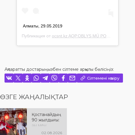
Алматы, 29.05.2019
Публикация от
ocsnt.kz AQP.OBLYS MÚ PORTALY
(@cultu
Ақпаратты достарыңызбен сілтеме арқылы бөлісіңіз:
Сілтемені көшіру
ӨЗГЕ ЖАҢАЛЫҚТАР
Қостанайдың
90 жылдығы:
ән мен
әсерге толы
02.08.2026