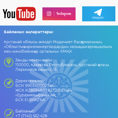
Байланыс ақпараттары:
Қостанай облысы әкімдігі Мәдениет басқармасының
«Облыстық көркемөнерпаздардың халық шығармашылығы
мен кинобейнеқор орталығы» КМҚК
Заңды мекен-жайы:
110000, Қазақстан Республикасы, Қостанай қаласы,
Лермонтов көшесі, 15
Деректемелер:
БСН 990340002744
ЖСК KZ8594807KZT22031664
«Еуразиялық банк» АҚ
БСК EURIKZKA
Байланыс:
+7 (7142) 562-428