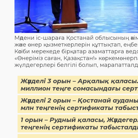
Мәдени іс-шараға Қостанай облысының әкі
және өнер қызметкерлерін құттықтап, еңбе
Кәсіби мерекеде бірқатар азаматтарға ве
«Өнеріміз саған, Қазақстан!» көркемөн
жүлдегерлері белгілі болып, марапаттал
Жүлделі 3 орын – Арқалық қаласы.
миллион теңге сомасындағы сер
Жүлделі 2 орын – Қостанай ауданы
млн теңгенің сертификаты табыс
1 орын – Рудный қаласы, Жүлдеге
теңгенің сертификаты табысталд