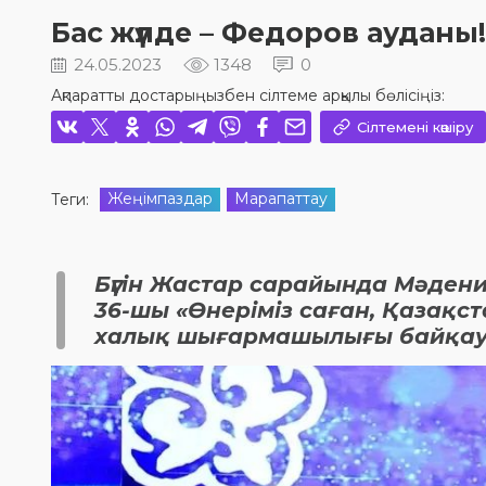
Бас жүлде – Федоров ауданы!
24.05.2023
1348
0
Ақпаратты достарыңызбен сілтеме арқылы бөлісіңіз:
Сілтемені көшіру
Жеңімпаздар
Марапаттау
Теги:
Бүгін Жастар сарайында Мәдени
36-шы «Өнеріміз саған, Қазақс
халық шығармашылығы байқау-фе