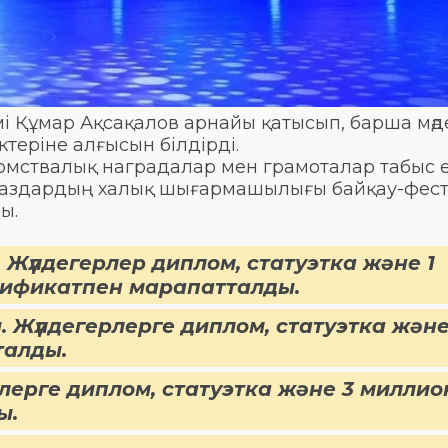
мі Құмар Ақсақалов арнайы қатысып, барша мәд
ктеріне алғысын білдірді.
домствалық наградалар мен грамоталар табыс ет
ерпаздардың халық шығармашылығы байқау-фест
ды.
 Жүлдегерлер диплом, статуэтка және 1
тификатпен марапатталды.
. Жүлдегерлерге диплом, статуэтка және
талды.
рлерге диплом, статуэтка және 3 миллио
ы.