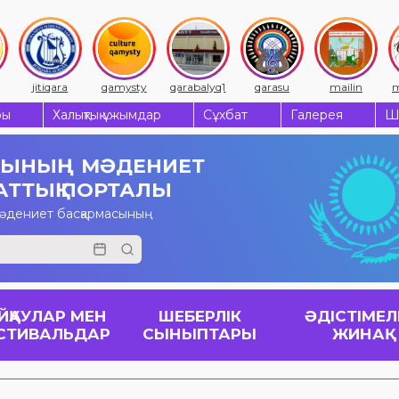
jitiqara
qamysty
qarabalyq1
qarasu
mailin
m
ры
Халықтық ұжымдар
Сұхбат
Галерея
Ш
СЫНЫҢ
МӘДЕНИЕТ
АТТЫҚ ПОРТАЛЫ
мәдениет басқармасының
ЙҚАУЛАР МЕН
ШЕБЕРЛІК
ӘДІСТІМЕЛ
СТИВАЛЬДАР
СЫНЫПТАРЫ
ЖИНАҚ