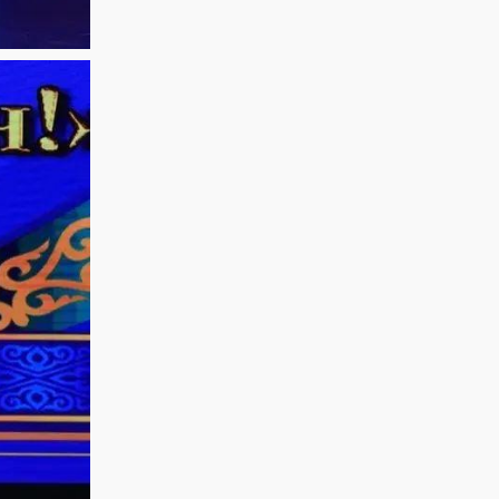
АРНАЛҒАН
өнер көрсетеді!
МЕРЕКЕЛІК ІС-
@ne_prosto_orchestra
ШАРАЛАР
БАҒДАРЛАМАСЫ