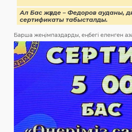
Ал Бас жүлде – Федоров ауданы, д
сертификаты табысталды.
Барша жеңімпаздарды, еңбегі еленген а