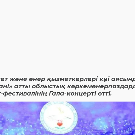
ет және өнер қызметкерлері күні аясын
тан!» атты облыстық көркемөнерпаздар
стивалінің Гала-концерті өтті.