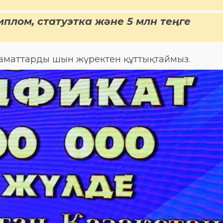
иплом, статуэтка және 5 млн теңге
заматтарды шын жүректен құттықтаймыз.