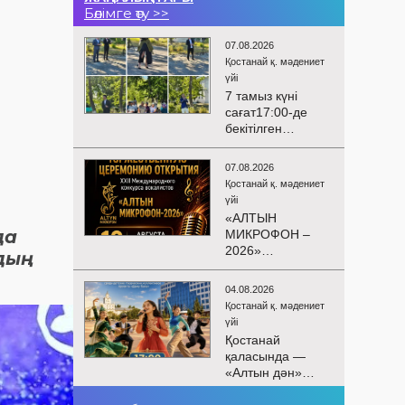
Бөлімге өту >>
07.08.2026
Қостанай қ. мәдениет
үйі
7 тамыз күні
сағат17:00-де
бекітілген
жоспарға және
KPI
07.08.2026
көрсеткіштерін
Қостанай қ. мәдениет
орындау аясында
үйі
«Таза Қазақстан»
«АЛТЫН
экологиялық
да
МИКРОФОН –
акциясына
2026»
дың
арналған көшпелі
БАЙҚАУЫНЫҢ
концерт
САЛТАНАТТЫ
Меңдіқара
04.08.2026
АШЫЛУЫ
ауданының
Қостанай қ. мәдениет
Сіздерді
Красная Пресня
үйі
вокалистердің
ауылында
Қостанай
«Алтын
өткізілді
қаласында —
микрофон –
«Алтын дән»
2026» XXII
балалар
халықаралық