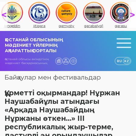
jangeldin
jitiqara
qamysty
qarabalyq1
qarasu
ҚОСТАНАЙ ОБЛЫСЫНЫҢ
МӘДЕНИЕТ ҮЙЛЕРІНІҢ
АҚПАРАТТЫҚ ПОРТАЛЫ
Қостанай облысы әкімдігінің
RU
KZ
мәдениет басқармасының
Байқаулар мен фестивальдар
Құрметті оқырмандар! Нұржан
Наушабайұлы атындағы
«Арқада Наушабайдың
Нұржаны өткен...» ІІІ
республикалық жыр-терме,
дәстүрлі ән орындаушылар