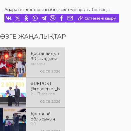
Ақпаратты достарыңызбен сілтеме арқылы бөлісіңіз:
Сілтемені көшіру
ӨЗГЕ ЖАҢАЛЫҚТАР
Қостанайдың
90 жылдығы:
ән мен
әсерге толы
02.08.2026
мерекелік
кеш
#REPOST
@madeniet_ls
k - Лисаков
қаласы
02.08.2026
Қостанай
облысының
Қостанай
құрылғанына
облысының
90 жыл
90
толуына
жылдығына