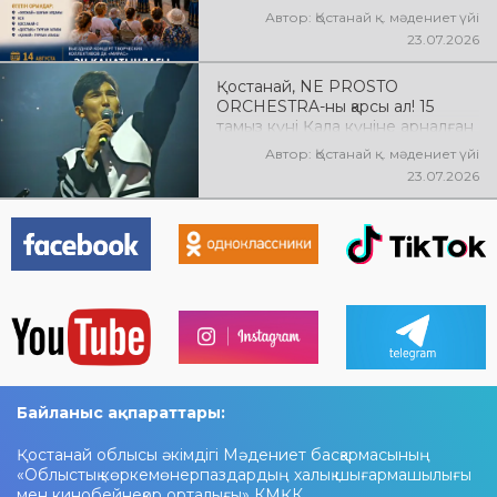
Қостанай» көшпелі концерті
Автор: Қостанай қ. мәдениет үйі
өтеді! Баршаңызды мерекелік
23.07.2026
концертке шақырамыз!
Қостанай, NE PROSTO
ORCHESTRA-ны қарсы ал! 15
тамыз күні Қала күніне арналған
мерекелік концертте NE
Автор: Қостанай қ. мәдениет үйі
PROSTO ORCHESTRA өнер
23.07.2026
көрсетеді! @ne_prosto_orchestra
Байланыс ақпараттары:
Қостанай облысы әкімдігі Мәдениет басқармасының
«Облыстық көркемөнерпаздардың халық шығармашылығы
мен кинобейнеқор орталығы» КМҚК