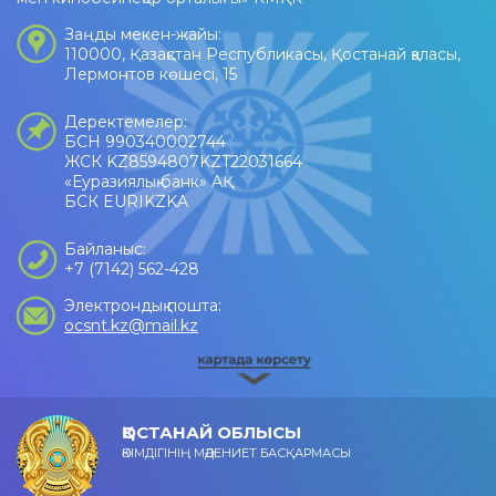
Заңды мекен-жайы:
110000, Қазақстан Республикасы, Қостанай қаласы,
Лермонтов көшесі, 15
Деректемелер:
БСН 990340002744
ЖСК KZ8594807KZT22031664
«Еуразиялық банк» АҚ
БСК EURIKZKA
Байланыс:
+7 (7142) 562-428
Электрондық пошта:
ocsnt.kz@mail.kz
ҚОСТАНАЙ ОБЛЫСЫ
ӘКІМДІГІНІҢ МӘДЕНИЕТ БАСҚАРМАСЫ