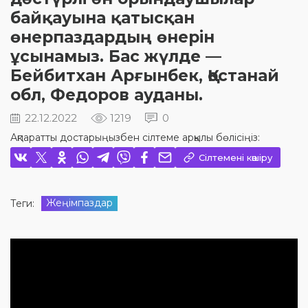
байқауына қатысқан
өнерпаздардың өнерін
ұсынамыз. Бас жүлде —
Бейбитхан Арғынбек, Қостанай
обл, Федоров ауданы.
22.12.2022
1219
0
Ақпаратты достарыңызбен сілтеме арқылы бөлісіңіз:
Сілтемені көшіру
Жеңімпаздар
Теги: