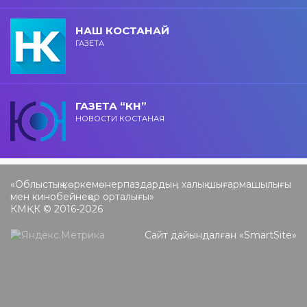
НАШ КОСТАНАЙ
ГАЗЕТА
ГАЗЕТА “КН”
НОВОСТИ КОСТАНАЯ
«Облыстық көркемөнерпаздардың халық шығармашылығы
мен кинобейнеқор орталығы»
КМҚК © 2016-2026
Сайт дайындалған «
SmartSite
»