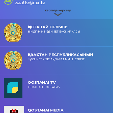
ocsnt.kz@mail.kz
ҚОСТАНАЙ ОБЛЫСЫ
ӘКІМДІГІНІҢ МӘДЕНИЕТ БАСҚАРМАСЫ
ҚАЗАҚСТАН РЕСПУБЛИКАСЫНЫҢ
МӘДЕНИЕТ ЖӘНЕ АҚПАРАТ МИНИСТРЛІГІ
QOSTANAI TV
ТВ КАНАЛ КОСТАНАЯ
QOSTANAI MEDIA