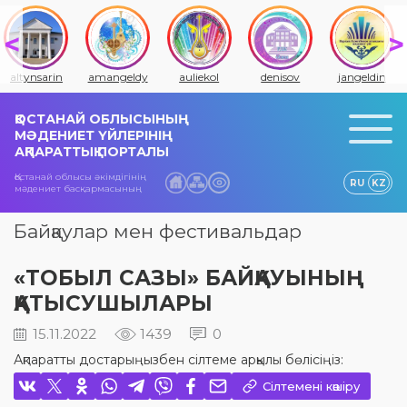
altynsarin
amangeldy
auliekol
denisov
jangeldin
ҚОСТАНАЙ ОБЛЫСЫНЫҢ
МӘДЕНИЕТ ҮЙЛЕРІНІҢ
АҚПАРАТТЫҚ ПОРТАЛЫ
Қостанай облысы әкімдігінің
RU
KZ
мәдениет басқармасының
Байқаулар мен фестивальдар
«ТОБЫЛ САЗЫ» БАЙҚАУЫНЫҢ
ҚАТЫСУШЫЛАРЫ
15.11.2022
1439
0
Ақпаратты достарыңызбен сілтеме арқылы бөлісіңіз:
Сілтемені көшіру