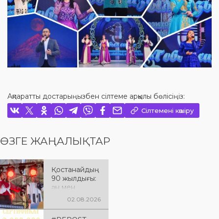
Ақпаратты достарыңызбен сілтеме арқылы бөлісіңіз:
Сілтемені көшіру
ӨЗГЕ ЖАҢАЛЫҚТАР
Қостанайдың
90 жылдығы:
ән мен
әсерге толы
02.08.2026
мерекелік
кеш