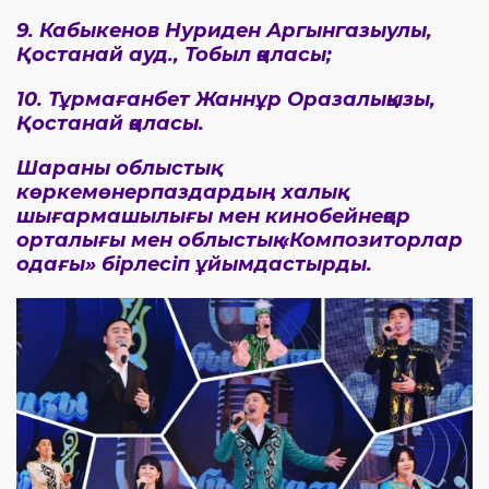
9. Кабыкенов Нуриден Аргынгазыулы,
Қостанай ауд., Тобыл қаласы;
10. Тұрмағанбет Жаннұр Оразалықызы,
Қостанай қаласы.
Шараны облыстық
көркемөнерпаздардың халық
шығармашылығы мен кинобейнеқор
орталығы мен облыстық «Композиторлар
одағы» бірлесіп ұйымдастырды.