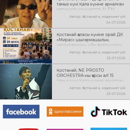
тамыз күні Қала күніне арналған
мерекелік концертте ALEM
өнер көрсетеді! @xcialem
Автор: Қостанай қ. мәдениет үйі
24.07.2026
Қостанай қаласы күніне орай ДК
«Мирас» шығармашылық
ұжымдарының «Ән қанатындағы
Қостанай» көшпелі концерті
Автор: Қостанай қ. мәдениет үйі
өтеді! Баршаңызды мерекелік
23.07.2026
концертке шақырамыз!
Қостанай, NE PROSTO
ORCHESTRA-ны қарсы ал! 15
тамыз күні Қала күніне арналған
мерекелік концертте NE
Автор: Қостанай қ. мәдениет үйі
PROSTO ORCHESTRA өнер
23.07.2026
көрсетеді! @ne_prosto_orchestra