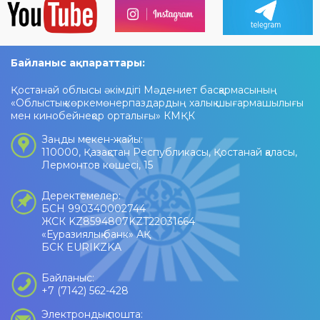
Байланыс ақпараттары:
Қостанай облысы әкімдігі Мәдениет басқармасының
«Облыстық көркемөнерпаздардың халық шығармашылығы
мен кинобейнеқор орталығы» КМҚК
Заңды мекен-жайы:
110000, Қазақстан Республикасы, Қостанай қаласы,
Лермонтов көшесі, 15
Деректемелер:
БСН 990340002744
ЖСК KZ8594807KZT22031664
«Еуразиялық банк» АҚ
БСК EURIKZKA
Байланыс:
+7 (7142) 562-428
Электрондық пошта: