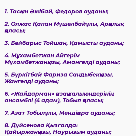
1. Тасқын Әжібай, Федоров ауданы;
2. Олжас Қапан Мүшелбайұлы, Арқалық
қаласы;
3. Бейбарыс Тойшан, Қамысты ауданы;
4. Мұхамбетжан Айгерім
Мұхамбетжанқызы, Амангелді ауданы;
5. Бүркітбай Фариза Сандыбекқызы,
Жангелді ауданы;
6. «Жайдарман» қазақ халық әндерінің
ансамблі (4 адам), Тобыл қаласы;
7. Азат Тобылұлы, Меңдіқара ауданы;
8. Дүйсенова Қызғалдақ
Қайыржанқызы, Наурызым ауданы;