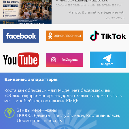
«Мирас» шығармашылық
ұжымдарының «Ән қанатындағы
Қостанай» көшпелі концерті
Автор: Қостанай қ. мәдениет үйі
өтеді! Баршаңызды мерекелік
23.07.2026
концертке шақырамыз!
Байланыс ақпараттары:
Қостанай облысы әкімдігі Мәдениет басқармасының
«Облыстық көркемөнерпаздардың халық шығармашылығы
мен кинобейнеқор орталығы» КМҚК
Заңды мекен-жайы:
110000, Қазақстан Республикасы, Қостанай қаласы,
Лермонтов көшесі, 15