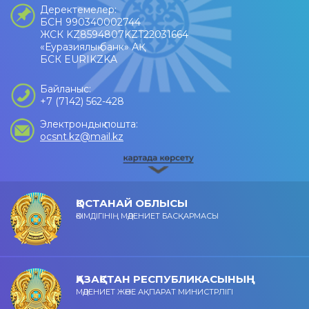
Деректемелер:
БСН 990340002744
ЖСК KZ8594807KZT22031664
«Еуразиялық банк» АҚ
БСК EURIKZKA
Байланыс:
+7 (7142) 562-428
Электрондық пошта:
ocsnt.kz@mail.kz
ҚОСТАНАЙ ОБЛЫСЫ
ӘКІМДІГІНІҢ МӘДЕНИЕТ БАСҚАРМАСЫ
ҚАЗАҚСТАН РЕСПУБЛИКАСЫНЫҢ
МӘДЕНИЕТ ЖӘНЕ АҚПАРАТ МИНИСТРЛІГІ