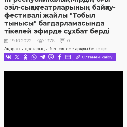
әзіл-сықақ театрларының байқау-
фестивалі жайлы "Тобыл
тынысы" бағдарламасында
тікелей эфирде сұхбат берді
19.10.2022
1376
0
Ақпаратты достарыңызбен сілтеме арқылы бөлісіңіз:
Сілтемені көшіру