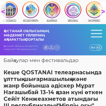
altynsarin
amangeldy
auliekol
denisov
jangeldin
ҚОСТАНАЙ ОБЛЫСЫНЫҢ
МӘДЕНИЕТ ҮЙЛЕРІНІҢ
АҚПАРАТТЫҚ ПОРТАЛЫ
Қостанай облысы әкімдігінің
RU
KZ
мәдениет басқармасының
Байқаулар мен фестивальдар
Кеше QOSTANAI телеарнасында
ұлттық шығармашылық және
жанр бойынша әдіскер Мұрат
Нағашыбай 13-14 қазан күні өткен
Сейіт Кенжеахметов атындағы
ІІІ республикалық "Мірдің оғы"