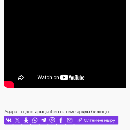
Ақпаратты достарыңызбен сілтеме арқылы бөлісіңіз:
Сілтемені көшіру