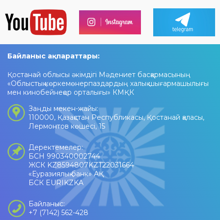
Байланыс ақпараттары:
Қостанай облысы әкімдігі Мәдениет басқармасының
«Облыстық көркемөнерпаздардың халық шығармашылығы
мен кинобейнеқор орталығы» КМҚК
Заңды мекен-жайы:
110000, Қазақстан Республикасы, Қостанай қаласы,
Лермонтов көшесі, 15
Деректемелер:
БСН 990340002744
ЖСК KZ8594807KZT22031664
«Еуразиялық банк» АҚ
БСК EURIKZKA
Байланыс:
+7 (7142) 562-428