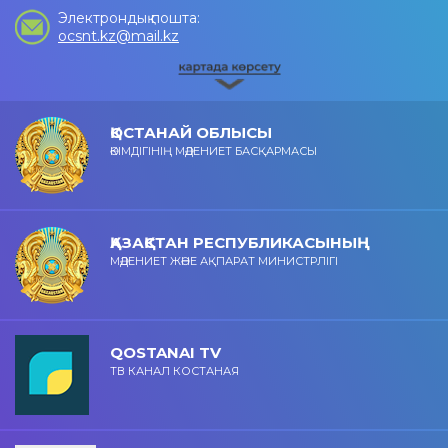
Электрондық пошта:
ocsnt.kz@mail.kz
ҚОСТАНАЙ ОБЛЫСЫ
ӘКІМДІГІНІҢ МӘДЕНИЕТ БАСҚАРМАСЫ
ҚАЗАҚСТАН РЕСПУБЛИКАСЫНЫҢ
МӘДЕНИЕТ ЖӘНЕ АҚПАРАТ МИНИСТРЛІГІ
QOSTANAI TV
ТВ КАНАЛ КОСТАНАЯ