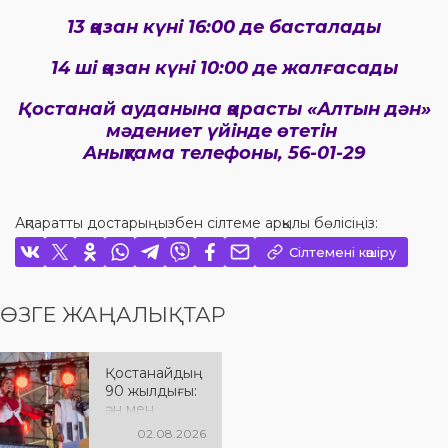
13 қазан күні 16:00 де басталады
14 ші қазан күні 10:00 де жалғасады
Қостанай ауданына қарасты «Алтын дән»
мәдениет үйінде өтетін
Анықтама телефоны, 56-01-29
Ақпаратты достарыңызбен сілтеме арқылы бөлісіңіз:
Сілтемені көшіру
ӨЗГЕ ЖАҢАЛЫҚТАР
Қостанайдың
90 жылдығы:
ән мен
әсерге толы
02.08.2026
мерекелік