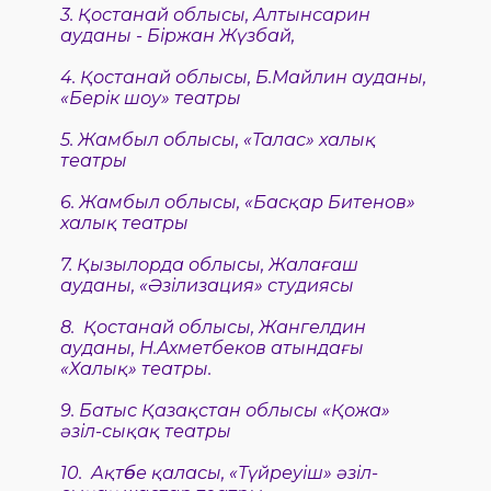
3.
Қостанай облысы, Алтынсарин
ауданы - Біржан Жүзбай,
4.
Қостанай облысы, Б.Майлин ауданы,
«Берік шоу» театры
5.
Жамбыл облысы, «Талас» халық
театры
6.
Жамбыл облысы, «Басқар Битенов»
халық театры
7.
Қызылорда облысы, Жалағаш
ауданы, «Әзілизация» студиясы
8.
Қостанай облысы, Жангелдин
ауданы, Н.Ахметбеков атындағы
«Халық» театры.
9.
Батыс Қазақстан облысы «Қожа»
әзіл-сықақ театры
10.
Ақтөбе қаласы, «Түйреуіш» әзіл-