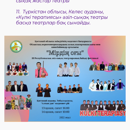
сықақ жастар театры
11.
Түркістан облысы, Келес ауданы,
«Күлкі терапиясы» әзіл-сықақ театры
басқа театрлар бақ сынайды.