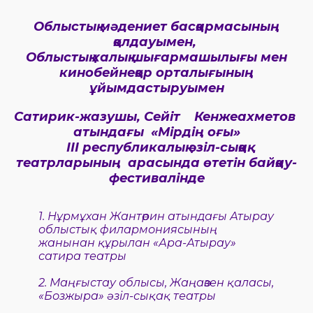
Облыстық мәдениет басқармасының
қолдауымен,
Облыстық халық шығармашылығы мен
кинобейнеқор орталығының
ұйымдастыруымен
Сатирик-жазушы, Сейіт Кенжеахметов
атындағы «Мірдің оғы»
ІІІ республикалық әзіл-сықақ
театрларының арасында өтетін байқау-
фестивалінде
1.
Нұрмұхан Жантөрин атындағы Атырау
облыстық филармониясының
жанынан құрылан «Ара-Атырау»
сатира театры
2.
Маңғыстау облысы, Жаңаөзен қаласы,
«Бозжыра» әзіл-сықақ театры