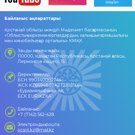
Байланыс ақпараттары:
Қостанай облысы әкімдігі Мәдениет басқармасының
«Облыстық көркемөнерпаздардың халық шығармашылығы
мен кинобейнеқор орталығы» КМҚК
Заңды мекен-жайы:
110000, Қазақстан Республикасы, Қостанай қаласы,
Лермонтов көшесі, 15
Деректемелер:
БСН 990340002744
ЖСК KZ8594807KZT22031664
«Еуразиялық банк» АҚ
БСК EURIKZKA
Байланыс:
+7 (7142) 562-428
Электрондық пошта:
ocsnt.kz@mail.kz