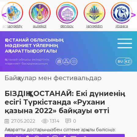
amangeldy
auliekol
denisov
jangeldin
jitiqara
ҚОСТАНАЙ ОБЛЫСЫНЫҢ
МӘДЕНИЕТ ҮЙЛЕРІНІҢ
АҚПАРАТТЫҚ ПОРТАЛЫ
Қостанай облысы әкімдігінің
RU
KZ
мәдениет басқармасының
Байқаулар мен фестивальдар
БІЗДІҢ ҚОСТАНАЙ: Екі дүниенің
есігі Түркістанда «Рухани
қазына 2022» байқауы өтті
27.05.2022
1314
0
Ақпаратты достарыңызбен сілтеме арқылы бөлісіңіз: