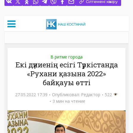
Сілтемені көшіру