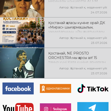
мерекелік концертте ALEM
өнер көрсетеді! @xcialem
Автор: Қостанай қ. мәдениет үйі
24.07.2026
Қостанай қаласы күніне орай ДК
«Мирас» шығармашылық
ұжымдарының «Ән қанатындағы
Қостанай» көшпелі концерті
Автор: Қостанай қ. мәдениет үйі
өтеді! Баршаңызды мерекелік
23.07.2026
концертке шақырамыз!
Қостанай, NE PROSTO
ORCHESTRA-ны қарсы ал! 15
тамыз күні Қала күніне арналған
мерекелік концертте NE
Автор: Қостанай қ. мәдениет үйі
PROSTO ORCHESTRA өнер
23.07.2026
көрсетеді! @ne_prosto_orchestra