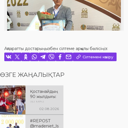
Ақпаратты достарыңызбен сілтеме арқылы бөлісіңіз:
Сілтемені көшіру
ӨЗГЕ ЖАҢАЛЫҚТАР
Қостанайдың
90 жылдығы:
ән мен
әсерге толы
02.08.2026
мерекелік
кеш
#REPOST
@madeniet_ls