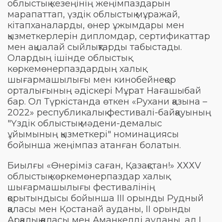
облыстық кезеңінің жеңімпаздарын
марапаттап, үздік облыстық мұражай,
кітапханаларды, өнер ұжымдары мен
қызметкерлерін дипломдар, сертификаттар
мен ақшалай сыйлықтарды табыстады.
Олардың ішінде облыстық
көркемөнерпаздардың халық
шығармашылығы мен кинобейнеқор
орталығының әдіскері Мұрат Нағашыбай
бар. Ол Түркістанда өткен «Рухани қазына –
2022» республикалық фестивалі-байқауының
"Үздік облыстық мәдени-демалыс
ұйымының қызметкері" номинациясы
бойынша жеңімпаз атанған болатын.
Биылғы «Өнеріміз саған, Қазақстан!» ХХХV
облыстық көркемөнерпаздар халық
шығармашылығы фестивалінің
қорытындысы бойынша ІІІ орынды Рудный
қаласы мен Қостанай ауданы, ІІ орынды
Арқалық қаласы мен Аманкелді ауданы, ал І