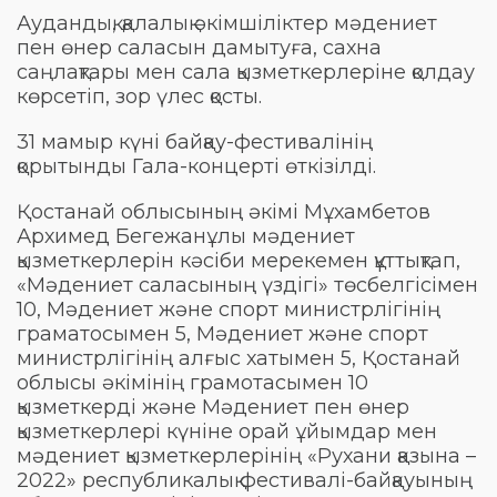
Аудандық, қалалық әкімшіліктер мәдениет
пен өнер саласын дамытуға, сахна
саңлақтары мен сала қызметкерлеріне қолдау
көрсетіп, зор үлес қосты.
31 мамыр күні байқау-фестивалінің
қорытынды Гала-концерті өткізілді.
Қостанай облысының әкімі Мұхамбетов
Архимед Бегежанұлы мәдениет
қызметкерлерін кәсіби мерекемен құттықтап,
«Мәдениет саласының үздігі» төсбелгісімен
10, Мәдениет және спорт министрлігінің
граматосымен 5, Мәдениет және спорт
министрлігінің алғыс хатымен 5, Қостанай
облысы әкімінің грамотасымен 10
қызметкерді және Мәдениет пен өнер
қызметкерлері күніне орай ұйымдар мен
мәдениет қызметкерлерінің «Рухани қазына –
2022» республикалық фестивалі-байқауының