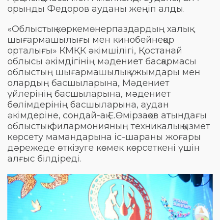
орынды Федоров ауданы жеңіп алды.
«Облыстық көркемөнерпаздардың халық
шығармашылығы мен кинобейнеқор
орталығы» КМҚК әкімшілігі, Қостанай
облысы әкімдігінің мәдениет басқармасы
облыстың шығармашылық ұжымдары мен
олардың басшыларына, Мәдениет
үйлерінің басшыларына, мәдениет
бөлімдерінің басшыларына, аудан
әкімдеріне, сондай-ақ Е.Өмірзақов атындағы
облыстық филармонияның техникалық қызмет
көрсету мамандарына іс-шараны жоғары
дәрежеде өткізуге көмек көрсеткені үшін
алғыс білдіреді.