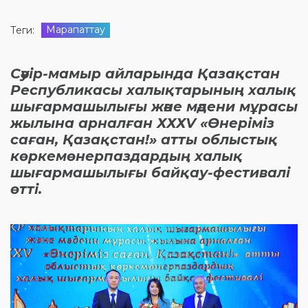
Марапаттау
Теги:
Сәуір-мамыр айларында Қазақстан
Республикасы халықтарының халық
шығармашылығы және мәдени мұрасы
жылына арналған ХХХV «Өнеріміз
саған, Қазақстан!» атты облыстық
көркемөнерпаздардың халық
шығармашылығы байқау-фестивалі
өтті.