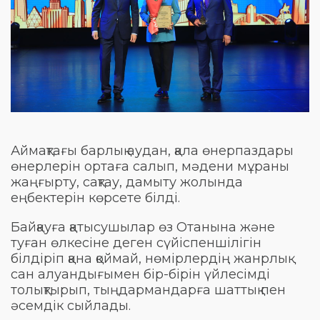
Аймақтағы барлық аудан, қала өнерпаздары
өнерлерін ортаға салып, мәдени мұраны
жаңғырту, сақтау, дамыту жолында
еңбектерін көрсете білді.
Байқауға қатысушылар өз Отанына және
туған өлкесіне деген сүйіспеншілігін
білдіріп қана қоймай, нөмірлердің жанрлық
сан алуандығымен бір-бірін үйлесімді
толықтырып, тыңдармандарға шаттық пен
әсемдік сыйлады.