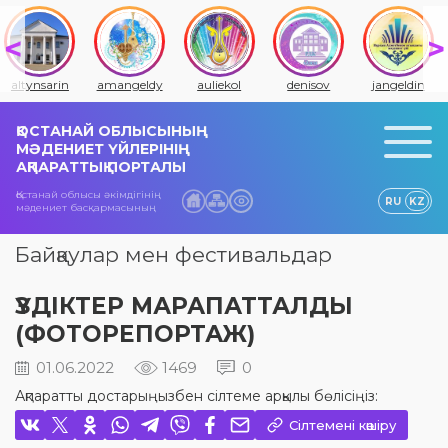
amangeldy
auliekol
denisov
jangeldin
jitiqara
ҚОСТАНАЙ ОБЛЫСЫНЫҢ
МӘДЕНИЕТ ҮЙЛЕРІНІҢ
АҚПАРАТТЫҚ ПОРТАЛЫ
Қостанай облысы әкімдігінің
RU
KZ
мәдениет басқармасының
Байқаулар мен фестивальдар
ҮЗДІКТЕР МАРАПАТТАЛДЫ
(ФОТОРЕПОРТАЖ)
01.06.2022
1469
0
Ақпаратты достарыңызбен сілтеме арқылы бөлісіңіз:
Сілтемені көшіру