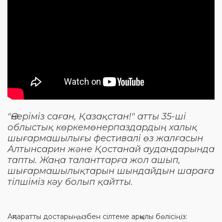
"Өнеріміз саған, Қазақстан!" атты 35-ші
облыстық көркемөнерпаздардың халық
шығармашылығы фестивалі өз жалғасын
Алтынсарин және Қостанай аудандарында
тапты. Жаңа таланттарға жол ашып,
шығармашылықтарын шындайдын шараға
тілшіміз кәу болып қайтты.
Ақпаратты достарыңызбен сілтеме арқылы бөлісіңіз: