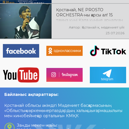
концертке шақырамыз!
Қостанай, NE PROSTO
ORCHESTRA-ны қарсы ал! 15
тамыз күні Қала күніне арналған
мерекелік концертте NE
Автор: Қостанай қ. мәдениет үйі
PROSTO ORCHESTRA өнер
23.07.2026
көрсетеді! @ne_prosto_orchestra
Байланыс ақпараттары:
Қостанай облысы әкімдігі Мәдениет басқармасының
«Облыстық көркемөнерпаздардың халық шығармашылығы
мен кинобейнеқор орталығы» КМҚК
Заңды мекен-жайы: