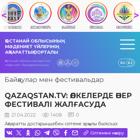
altynsarin
amangeldy
auliekol
denisov
jangeldin
ҚОСТАНАЙ ОБЛЫСЫНЫҢ
МӘДЕНИЕТ ҮЙЛЕРІНІҢ
АҚПАРАТТЫҚ ПОРТАЛЫ
Қостанай облысы әкімдігінің
RU
KZ
мәдениет басқармасының
Байқаулар мен фестивальдар
QAZAQSTAN.TV: ӨЛКЕЛЕРДЕ ӨНЕР
ФЕСТИВАЛІ ЖАЛҒАСУДА
21.04.2022
1408
0
Ақпаратты достарыңызбен сілтеме арқылы бөлісіңіз:
Сілтемені көшіру