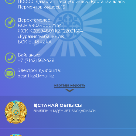
110000, Қазақстан Республикасы, Қостанай қаласы,
Лермонтов көшесі, 15
Деректемелер:
БСН 990340002744
ЖСК KZ8594807KZT22031664
«Еуразиялық банк» АҚ
БСК EURIKZKA
Байланыс:
+7 (7142) 562-428
Электрондық пошта:
ocsnt.kz@mail.kz
ҚОСТАНАЙ ОБЛЫСЫ
ӘКІМДІГІНІҢ МӘДЕНИЕТ БАСҚАРМАСЫ