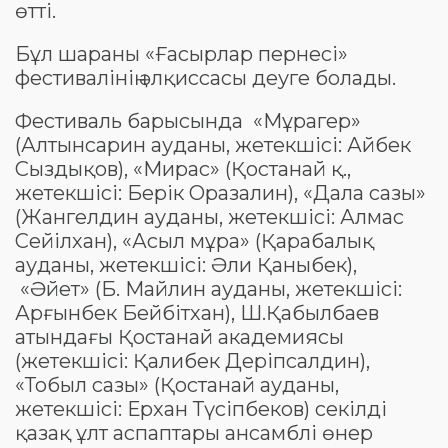
өтті.
Бұл шараны «Ғасырлар пернесі»
фестивалінің әлқиссасы деуге болады.
Фестиваль барысында «Мұрагер»
(Алтынсарин ауданы, жетекшісі: Айбек
Сыздықов), «Мирас» (Қостанай қ.,
жетекшісі: Берік Оразалин), «Дала сазы»
(Жангелдин ауданы, жетекшісі: Алмас
Сейілхан), «Асыл мұра» (Қарабалық
ауданы, жетекшісі: Әли Қаныбек),
«Әйет» (Б. Майлин ауданы, жетекшісі:
Арғынбек Бейбітхан), Ш.Қабылбаев
атындағы Қостанай академиясы
(жетекшісі: Қалибек Деріпсалдин),
«Тобыл сазы» (Қостанай ауданы,
жетекшісі: Ерхан Түсіпбеков) секілді
қазақ ұлт аспаптары ансамблі өнер