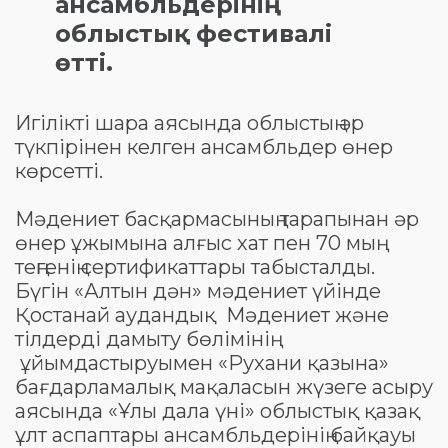
ансамбльдерінің
облыстық фестивалі
өтті.
Игілікті шара аясында облыстың әр
түкпірінен келген ансамбльдер өнер
көрсетті.
Мәдениет басқармасының тарапынан әр
өнер ұжымына алғыс хат пен 70 мың
теңгенің сертификаттары табысталды.
Бүгін «Алтын дән» мәдениет үйінде
Қостанай аудандық Мәдениет және
тілдерді дамыту бөлімінің
ұйымдастыруымен «Рухани қазына»
бағдарламалық мақаласын жүзеге асыру
аясында «Ұлы дала үні» облыстық қазақ
ұлт аспаптары ансамбльдерінің байқауы