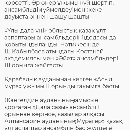
көрсетті. Әр өнер ұжымы күй шертіп,
ансамбльдің сүймелдеуімен жеке
дауыста әннен шашу шашты.
«Ұлы дала үні» облыстық қазақ ұлт
аспаптары ансамбльдерінің додасы да
қорытындыланды. Нәтижесінде
Ш.Қабылбаев атындағы Қостанай
академиясы мен «Әйет» ансамбльдері
ІІІ орынға жайғасты.
Қарабалық ауданынан келген «Асыл
мұра» ұжымы ІІ орынды тақымға басты.
Жангелдин ауданының намысын
қорғаған «Дала сазы» ансамблі І
орыннан көрінсе, қазылар алқасы
Алтынсарин ауданының «Мұрагер» қазақ
ұлт аспаптар ансамблін бас жүлдеге