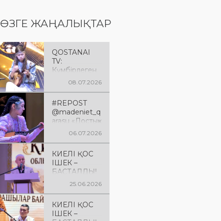
ӨЗГЕ ЖАҢАЛЫҚТАР
QOSTANAI
TV:
Күмбірлеген
күй -
08.07.2026
жаңғырған
мұра
#REPOST
@madeniet_q
arasu «Достық»
аудандық
06.07.2026
мәдениет
үйінде
КИЕЛІ ҚОС
Қарасу
ІШЕК –
аудандық
БАСТАЛДЫ!
тілдерді оқыту
орталығымен
25.06.2026
бірлесе
ұйымдастыры
КИЕЛІ ҚОС
лған
ІШЕК –
«Күмбірле,