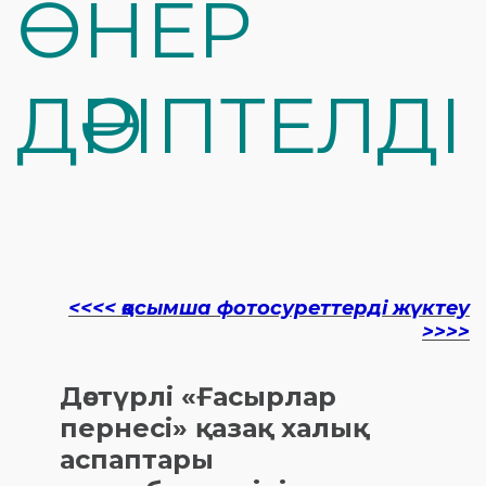
ӨНЕР
ДӘРІПТЕЛДІ
<<<< қосымша фотосуреттерді жүктеу
>>>>
Дәстүрлі «Ғасырлар
пернесі» қазақ халық
аспаптары