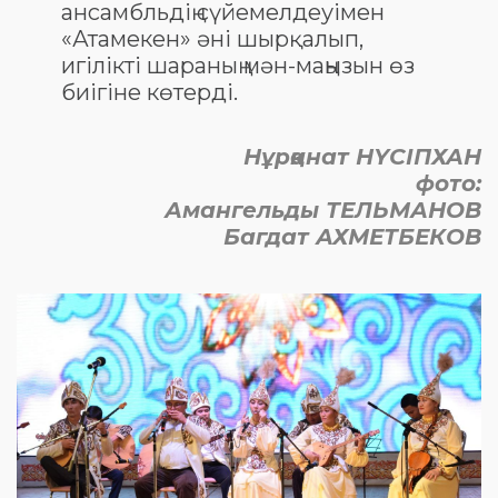
ансамбльдің сүйемелдеуімен
«Атамекен» әні шырқалып,
игілікті шараның мән-маңызын өз
биігіне көтерді.
Нұрқанат НҮСІПХАН
​фото:
Амангельды ТЕЛЬМАНОВ
Багдат АХМЕТБЕКОВ