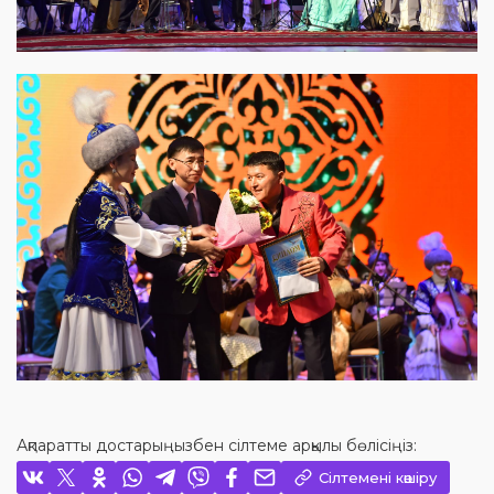
Ақпаратты достарыңызбен сілтеме арқылы бөлісіңіз:
Сілтемені көшіру