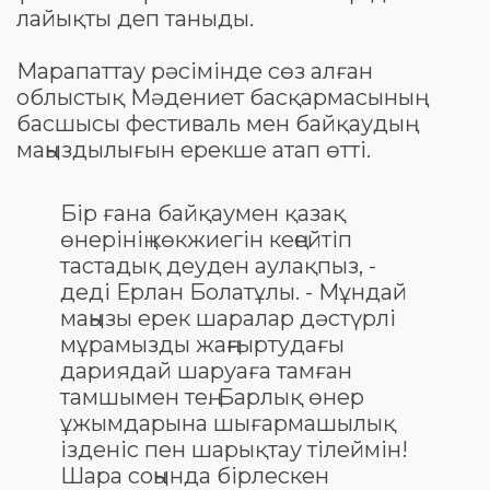
лайықты деп таныды.
Марапаттау рәсімінде сөз алған
облыстық Мәдениет басқармасының
басшысы фестиваль мен байқаудың
маңыздылығын ерекше атап өтті.
Бір ғана байқаумен қазақ
өнерінің көкжиегін кеңейтіп
тастадық деуден аулақпыз, -
деді Ерлан Болатұлы. - Мұндай
маңызы ерек шаралар дәстүрлі
мұрамызды жаңғыртудағы
дариядай шаруаға тамған
тамшымен тең. Барлық өнер
ұжымдарына шығармашылық
ізденіс пен шарықтау тілеймін!
Шара соңында бірлескен