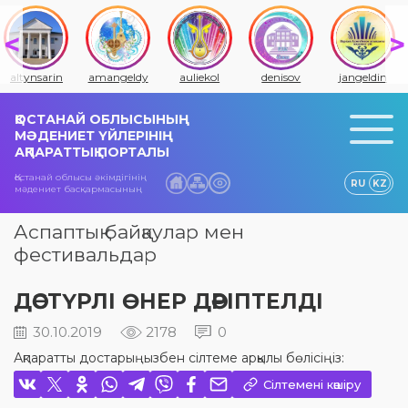
amangeldy
auliekol
denisov
jangeldin
jitiqara
ҚОСТАНАЙ ОБЛЫСЫНЫҢ
МӘДЕНИЕТ ҮЙЛЕРІНІҢ
АҚПАРАТТЫҚ ПОРТАЛЫ
Қостанай облысы әкімдігінің
RU
KZ
мәдениет басқармасының
Аспаптық байқаулар мен
фестивальдар
ДӘСТҮРЛІ ӨНЕР ДӘРІПТЕЛДІ
30.10.2019
2178
0
Ақпаратты достарыңызбен сілтеме арқылы бөлісіңіз:
Сілтемені көшіру