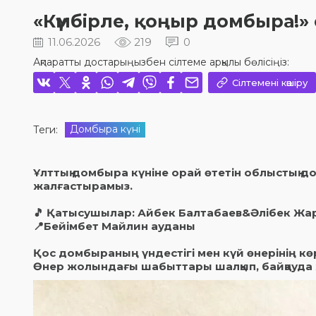
«Күмбірле, қоңыр домбыра!
11.06.2026
219
0
Ақпаратты достарыңызбен сілтеме арқылы бөлісіңіз:
Сілтемені көшіру
Домбыра күні
Теги:
Ұлттық домбыра күніне орай өтетін облыстық
жалғастырамыз.
🎵 Қатысушылар: Айбек Балтабаев&Әлібек Жа
📍Бейімбет Майлин ауданы
Қос домбыраның үндестігі мен күй өнерінің көр
Өнер жолындағы шабыттары шалқып, байқауда ж