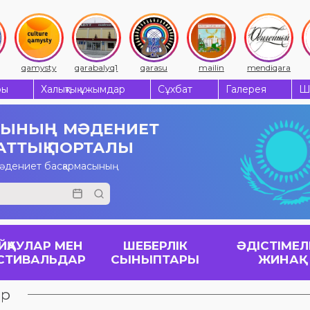
qamysty
qarabalyq1
qarasu
mailin
mendiqara
ры
Халықтық ұжымдар
Сұхбат
Галерея
Ш
СЫНЫҢ
МӘДЕНИЕТ
АТТЫҚ ПОРТАЛЫ
мәдениет басқармасының
ЙҚАУЛАР МЕН
ШЕБЕРЛІК
ӘДІСТІМЕЛ
СТИВАЛЬДАР
СЫНЫПТАРЫ
ЖИНАҚ
ар