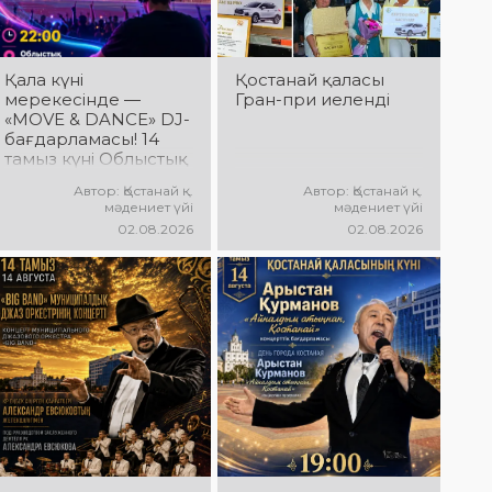
АРНАЛҒАН
өнер көрсетеді!
МЕРЕКЕЛІК ІС-
@ne_prosto_orchestra
ШАРАЛАР
БАҒДАРЛАМАСЫ
Қала күні
Қостанай қаласы
мерекесінде —
Гран-при иеленді
«MOVE & DANCE» DJ-
бағдарламасы! 14
тамыз күні Облыстық
әкімдік алаңында
Автор: Қостанай қ.
Автор: Қостанай қ.
мерекелік DJ-
мәдениет үйі
мәдениет үйі
бағдарлама өтеді!
02.08.2026
02.08.2026
Сіздерді заманауи
музыкалық хиттер,
би ырғағы, қуатты
энергия мен жарқын
эмоциялар күтеді!