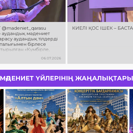
 @madeniet_qarasu
КИЕЛІ ҚОС ІШЕК – БАСТ
» аудандық мәдениет
арасу аудандық тілдерді
рталығымен бірлесе
тырылған «Күмбірле,
мбыра» атты ІІ аудандық
06.07.2026
шылар байқауы өтті
МӘДЕНИЕТ ҮЙЛЕРІНІҢ ЖАҢАЛЫҚТАР