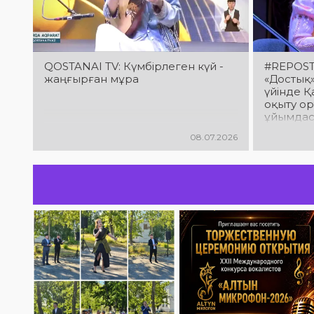
QOSTANAI TV: Күмбірлеген күй -
#REPOST
жаңғырған мұра
«Достық
үйінде Қ
оқыту о
ұйымдас
қоңыр до
08.07.2026
домбыра