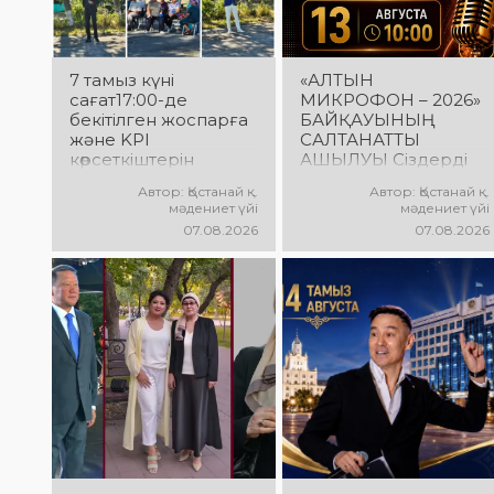
7 тамыз күні
«АЛТЫН
сағат17:00-де
МИКРОФОН – 2026»
бекітілген жоспарға
БАЙҚАУЫНЫҢ
және KPI
САЛТАНАТТЫ
көрсеткіштерін
АШЫЛУЫ Сіздерді
орындау аясында
вокалистердің
Автор: Қостанай қ.
Автор: Қостанай қ.
«Таза Қазақстан»
«Алтын микрофон –
мәдениет үйі
мәдениет үйі
экологиялық
2026» XXII
07.08.2026
07.08.2026
акциясына арналған
халықаралық
көшпелі концерт
байқауының
Меңдіқара
салтанатты ашылу
ауданының Красная
рәсіміне шақырамыз!
Пресня ауылында
Бұл күні түрлі
өткізілді
елдерден келген
талантты
орындаушылар бас
қосып, үлкен
шығармашылық
додаға жол ашады.
Әсем ән мен жарқын
әсерге толы өнер