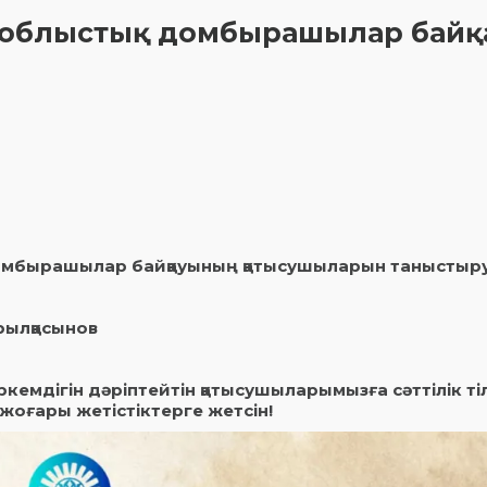
» облыстық домбырашылар байқ
 домбырашылар байқауының қатысушыларын таныстыр
рылқасынов
кемдігін дәріптейтін қатысушыларымызға сәттілік тіл
оғары жетістіктерге жетсін!