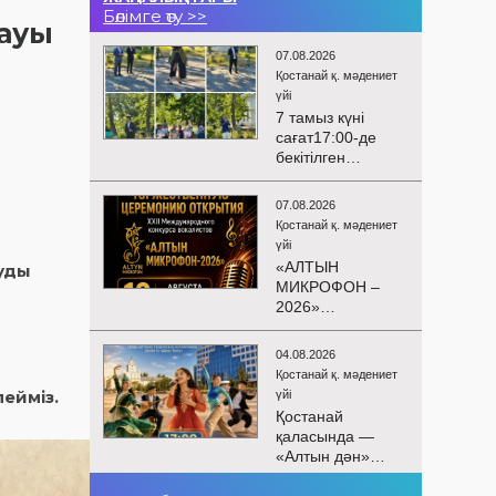
Бөлімге өту >>
ауы
07.08.2026
Қостанай қ. мәдениет
үйі
7 тамыз күні
сағат17:00-де
бекітілген
жоспарға және
KPI
07.08.2026
көрсеткіштерін
Қостанай қ. мәдениет
орындау аясында
үйі
«Таза Қазақстан»
«АЛТЫН
уды
экологиялық
МИКРОФОН –
акциясына
2026»
арналған көшпелі
БАЙҚАУЫНЫҢ
концерт
САЛТАНАТТЫ
Меңдіқара
04.08.2026
АШЫЛУЫ
ауданының
Қостанай қ. мәдениет
Сіздерді
ейміз.
Красная Пресня
үйі
вокалистердің
ауылында
Қостанай
«Алтын
өткізілді
қаласында —
микрофон –
«Алтын дән»
2026» XXII
балалар
халықаралық