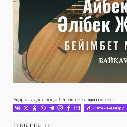
Ақпаратты достарыңызбен сілтеме арқылы бөлісіңіз:
Сілтемені көшіру
ПІКІРЛЕР
(0)