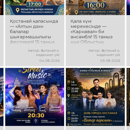
Қостанай қаласында
Қала күні
— «Алтын дән»
мерекесінде —
балалар
«Карнавал» би
шығармашылығы
ансамблі! 15 тамыз
фестивалі! 15 тамыз
күні Облыстық
күні Облыстық
әкімдік алаңында
Автор: Қостанай қ.
Автор: Қостанай қ.
әкімдік алаңында
«Карнавал» би
мәдениет үйі
мәдениет үйі
«Даму бала»
ансамблінің
04.08.2026
03.08.2026
жобасының балалар
концерттік
шығармашылық
бағдарламасы өтеді!
ұжымдары
Ансамбль жетекшісі
қатысатын «Алтын
— Шамиль
дән» фестивалі өтеді!
Фахрутдинов.
Сіздерді жас
Сіздерді әсерлі
таланттардың
хореографиялық
жарқын өнері, әсем
қойылымдар,
әндер, әсерлі билер
жарқын бейнелер,
мен мерекелік көңіл
қуатты ырғақ пен
күй күтеді!
мерекелік көңіл күй
күтеді!