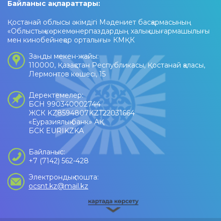
Байланыс ақпараттары:
Қостанай облысы әкімдігі Мәдениет басқармасының
«Облыстық көркемөнерпаздардың халық шығармашылығы
мен кинобейнеқор орталығы» КМҚК
Заңды мекен-жайы:
110000, Қазақстан Республикасы, Қостанай қаласы,
Лермонтов көшесі, 15
Деректемелер:
БСН 990340002744
ЖСК KZ8594807KZT22031664
«Еуразиялық банк» АҚ
БСК EURIKZKA
Байланыс:
+7 (7142) 562-428
Электрондық пошта:
ocsnt.kz@mail.kz