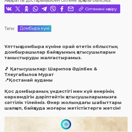
Ақпаратты достарыңызбен сілтеме арқылы бөлісіңіз:
Сілтемені көшіру
Домбыра күні
Теги:
Ұлттық домбыра күніне орай өтетін облыстық
домбырашылар байқауының қатысушыларын
таныстыруды жалғастырамыз.
🎵 Қатысушылар: Шарипов Әділбек &
Тлеугабылов Мурат
📍Қостанай ауданы
Қос домбыраның үндестігі мен күй өнерінің
көркемдігін дәріптейтін қатысушыларымызға
сәттілік тілейміз. Өнер жолындағы шабыттары
шалқып, байқауда жоғары жетістіктерге жетсін!