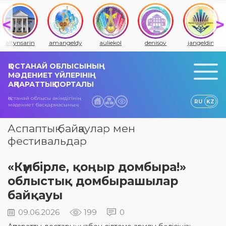
altynsarin
amangeldy
auliekol
denisov
jangeldin
ҚОСТАНАЙ ОБЛЫСЫНЫҢ
МӘДЕНИЕТ ҮЙЛЕРІНІҢ
АҚПАРАТТЫҚ ПОРТАЛЫ
Қостанай облысы әкімдігінің
RU
KZ
мәдениет басқармасының
Аспаптық байқаулар мен
фестивальдар
«Күмбірле, қоңыр домбыра!»
облыстық домбырашылар
байқауы
09.06.2026
199
0