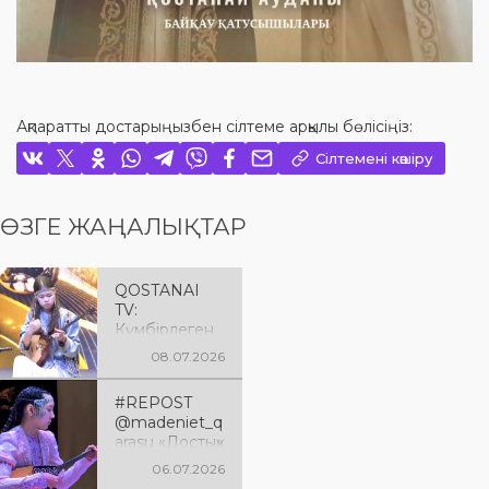
Ақпаратты достарыңызбен сілтеме арқылы бөлісіңіз:
Сілтемені көшіру
ӨЗГЕ ЖАҢАЛЫҚТАР
QOSTANAI
TV:
Күмбірлеген
күй -
08.07.2026
жаңғырған
мұра
#REPOST
@madeniet_q
arasu «Достық»
аудандық
06.07.2026
мәдениет