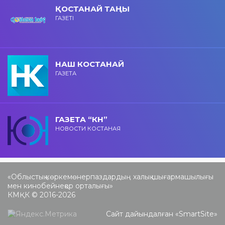
ҚОСТАНАЙ ТАҢЫ
ГАЗЕТІ
НАШ КОСТАНАЙ
ГАЗЕТА
ГАЗЕТА “КН”
НОВОСТИ КОСТАНАЯ
«Облыстық көркемөнерпаздардың халық шығармашылығы
мен кинобейнеқор орталығы»
КМҚК © 2016-2026
Сайт дайындалған «
SmartSite
»