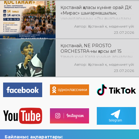
Қостанай қаласы күніне орай ДК
«Мирас» шығармашылық
ұжымдарының «Ән қанатындағы
Қостанай» көшпелі концерті
Автор: Қостанай қ. мәдениет үйі
өтеді! Баршаңызды мерекелік
23.07.2026
концертке шақырамыз!
Қостанай, NE PROSTO
ORCHESTRA-ны қарсы ал! 15
тамыз күні Қала күніне арналған
мерекелік концертте NE
Автор: Қостанай қ. мәдениет үйі
PROSTO ORCHESTRA өнер
23.07.2026
көрсетеді! @ne_prosto_orchestra
Байланыс ақпараттары: