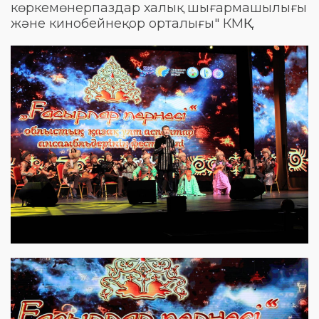
көркемөнерпаздар халық шығармашылығы
және кинобейнеқор орталығы" КМҚК.