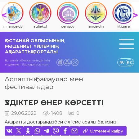
amangeldy
auliekol
denisov
jangeldin
jitiqara
ҚОСТАНАЙ ОБЛЫСЫНЫҢ
МӘДЕНИЕТ ҮЙЛЕРІНІҢ
АҚПАРАТТЫҚ ПОРТАЛЫ
Қостанай облысы әкімдігінің
RU
KZ
мәдениет басқармасының
Аспаптық байқаулар мен
фестивальдар
ҮЗДІКТЕР ӨНЕР КӨРСЕТТІ
29.06.2022
1408
0
Ақпаратты достарыңызбен сілтеме арқылы бөлісіңіз:
Сілтемені көшіру