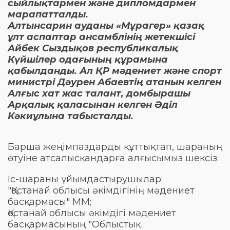
сыйлықтармен және дипломдармен
марапатталды.
Алтынсарин ауданы «Мұрагер» қазақ
ұлт аспаптар ансамблінің жетекшісі
Айбек Сыздықов республикалық
Күйшілер одағының құрамына
қабылданды. Ал ҚР мәдениет және спорт
министрі Дәурен Абаевтің атанын келген
Алғыс хат жас талант, домбырашы
Арқалық қаласынан келген Әділ
Кәкиұлына табысталды.
Барша жеңімпаздарды құттықтап, шараның
өтуіне атсалысқандарға алғысымыз шексіз.
Іс-шараны ұйымдастырушылар:
"Қостанай облысы әкімдігінің мәдениет
басқармасы" ММ;
Қостанай облысы әкімдігі мәдениет
басқармасының "Облыстық