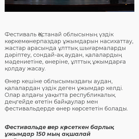
Фестиваль Қостанай облысының үздік
көркемөнерпаздар ұжымдарын насихаттау,
жастар арасында ұлттық шығармаларды
дәріптеу, сондай-ақ аудан, қалалардың
мәдениетіне, өнеріне, ұлттық ұжымдарға
қолдау жасау.
Өнер кешіне облысымыздағы аудан,
қалалардан үздік деген ұжымдар келді.
Олар алдағы уақытта республикалық
деңгейде өтетін байқаулар мен
фестивальдерде өнер көрсететін болады.
Фестивальде өнер көрсеткен барлық
ұжымдар 150 мың ақшалай