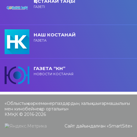
ҚОСТАНАЙ ТАҢЫ
ГАЗЕТІ
НАШ КОСТАНАЙ
ГАЗЕТА
ГАЗЕТА “КН”
НОВОСТИ КОСТАНАЯ
«Облыстық көркемөнерпаздардың халық шығармашылығы
мен кинобейнеқор орталығы»
КМҚК © 2016-2026
Сайт дайындалған «
SmartSite
»