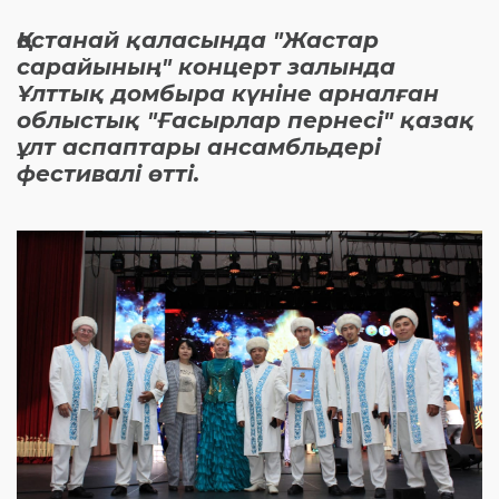
Қостанай қаласында "Жастар
сарайының" концерт залында
Ұлттық домбыра күніне арналған
облыстық "Ғасырлар пернесі" қазақ
ұлт аспаптары ансамбльдері
фестивалі өтті.