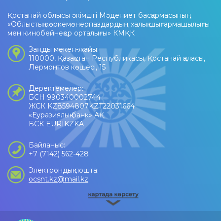
Қостанай облысы әкімдігі Мәдениет басқармасының
«Облыстық көркемөнерпаздардың халық шығармашылығы
мен кинобейнеқор орталығы» КМҚК
Заңды мекен-жайы:
110000, Қазақстан Республикасы, Қостанай қаласы,
Лермонтов көшесі, 15
Деректемелер:
БСН 990340002744
ЖСК KZ8594807KZT22031664
«Еуразиялық банк» АҚ
БСК EURIKZKA
Байланыс:
+7 (7142) 562-428
Электрондық пошта:
ocsnt.kz@mail.kz