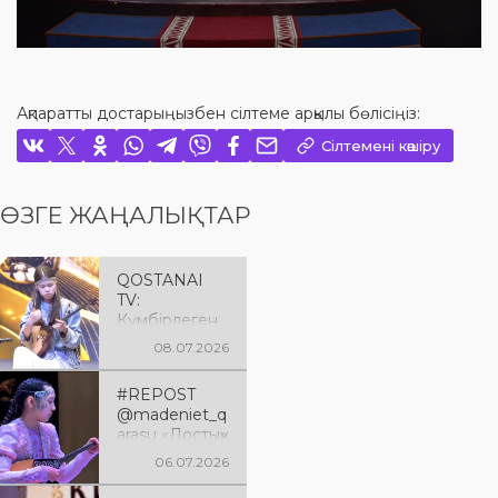
Ақпаратты достарыңызбен сілтеме арқылы бөлісіңіз:
Сілтемені көшіру
ӨЗГЕ ЖАҢАЛЫҚТАР
QOSTANAI
TV:
Күмбірлеген
күй -
08.07.2026
жаңғырған
мұра
#REPOST
@madeniet_q
arasu «Достық»
аудандық
06.07.2026
мәдениет
үйінде