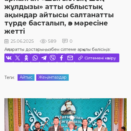
жұлдызы» атты облыстық
ақындар айтысы салтанатты
түрде басталып, өз мәресіне
жетті
25.06.2025
589
0
Ақпаратты достарыңызбен сілтеме арқылы бөлісіңіз:
Сілтемені көшіру
Айтыс
Жеңімпаздар
Теги: