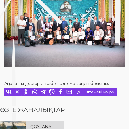
A post shared by Culture Qostanai (@culture_qostanai)
Ақпаратты достарыңызбен сілтеме арқылы бөлісіңіз:
Сілтемені көшіру
ӨЗГЕ ЖАҢАЛЫҚТАР
QOSTANAI