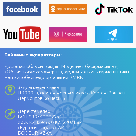
Байланыс ақпараттары:
Қостанай облысы әкімдігі Мәдениет басқармасының
«Облыстық көркемөнерпаздардың халық шығармашылығы
мен кинобейнеқор орталығы» КМҚК
Заңды мекен-жайы:
110000, Қазақстан Республикасы, Қостанай қаласы,
Лермонтов көшесі, 15
Деректемелер:
БСН 990340002744
ЖСК KZ8594807KZT22031664
«Еуразиялық банк» АҚ
БСК EURIKZKA