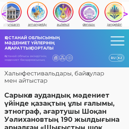
altynsarin
amangeldy
auliekol
denisov
jangeldin
ҚОСТАНАЙ ОБЛЫСЫНЫҢ
МӘДЕНИЕТ ҮЙЛЕРІНІҢ
АҚПАРАТТЫҚ ПОРТАЛЫ
Қостанай облысы әкімдігінің
RU
KZ
мәдениет басқармасының
Халық фестивальдары, байқаулар
мен айтыстар
Сарыкөл аудандық мәдениет
үйінде қазақтың ұлы ғалымы,
этнограф, ағартушы Шоқан
Уәлихановтың 190 жылдығына
арналған «Шығыстың шоқ