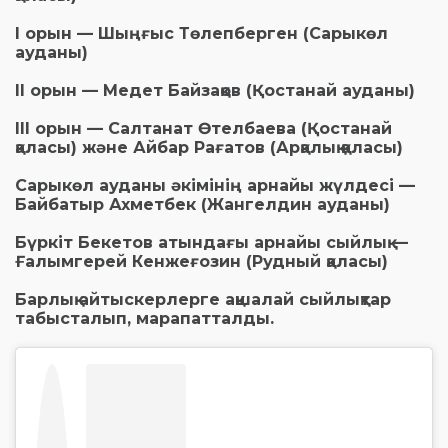
І орын — Шыңғыс Төлепберген (Сарыкөл
ауданы)
ІІ орын — Медет Байзақов (Қостанай ауданы)
ІІІ орын — Салтанат Өтелбаева (Қостанай
қаласы) және Айбар Рағатов (Арқалық қаласы)
Сарыкөл ауданы әкімінің арнайы жүлдесі —
Байбатыр Ахметбек (Жангелдин ауданы)
Бүркіт Бекетов атындағы арнайы сыйлық —
Ғалымгерей Кенжеғозин (Рудный қаласы)
Барлық айтыскерлерге ақшалай сыйлықтар
табысталып, марапатталды.