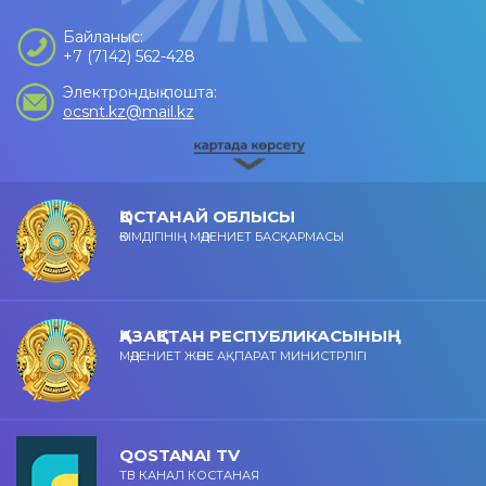
Байланыс:
+7 (7142) 562-428
Электрондық пошта:
ocsnt.kz@mail.kz
ҚОСТАНАЙ ОБЛЫСЫ
ӘКІМДІГІНІҢ МӘДЕНИЕТ БАСҚАРМАСЫ
ҚАЗАҚСТАН РЕСПУБЛИКАСЫНЫҢ
МӘДЕНИЕТ ЖӘНЕ АҚПАРАТ МИНИСТРЛІГІ
QOSTANAI TV
ТВ КАНАЛ КОСТАНАЯ