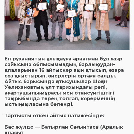
Ел руханиятын ұлықтауға арналған бұл жыр
сайысына облысымыздың барлық аудан-
қалаларынан 16 айтыскер ақын қатысып, өзара
сөз қағыстырып, өнерлерін ортаға салды.
Айтыс барысында қатысушылар Шоқан
Уәлихановтың ұлт тарихындағы рөлі,
ағартушылық мұрасы мен отансүйгіштігі
тақырыбында терең толғап, көрерменнің
ыстық ықыласына бөленді.
Тартысты өткен айтыс нәтижесінде:
Бас жүлде — Батырлан Сағынтаев (Арқалық
қаласы)