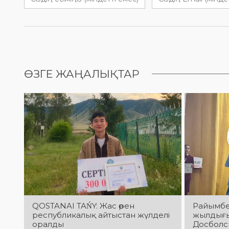
ӨЗГЕ ЖАҢАЛЫҚТАР
QOSTANAI TAŃY: Жас өрен
Райымбе
республикалық айтыстан жүлделі
жылдығы
оралды
Досболс