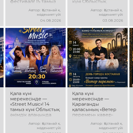
фестивалі! 15 тамыз
күні Облыстық
күні Облыстық
әкімдік алаңында
Автор: Қостанай қ.
Автор: Қостанай қ.
әкімдік алаңында
«Карнавал» би
мәдениет үйі
мәдениет үйі
«Даму бала»
ансамблінің
04.08.2026
03.08.2026
жобасының балалар
концерттік
шығармашылық
бағдарламасы өтеді!
ұжымдары
Ансамбль жетекшісі
қатысатын «Алтын
— Шамиль
дән» фестивалі өтеді!
Фахрутдинов.
Сіздерді жас
Сіздерді әсерлі
таланттардың
хореографиялық
жарқын өнері, әсем
қойылымдар,
әндер, әсерлі билер
жарқын бейнелер,
мен мерекелік көңіл
қуатты ырғақ пен
күй күтеді!
мерекелік көңіл күй
күтеді!
Қала күні
Қала күні
мерекесінде —
мерекесінде —
«Street Music»! 14
Қарағанды
тамыз күні Облыстық
қаласының «Ветер
әкімдік алаңында
перемен» кавер-
қаланың жастар
тобы! 14 тамыз күні
Автор: Қостанай қ.
Автор: Қостанай қ.
ұжымдарының
«Ұлы Дала»
мәдениет үйі
мәдениет үйі
«Street Music»
саябағында Юрий