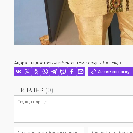
Ақпаратты достарыңызбен сілтеме арқылы бөлісіңіз:
Сілтемені көшіру
ПІКІРЛЕР
(0)