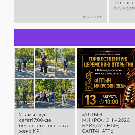
арналға
ақындар
облысы,
10.07.2026
Ниязбек
қатысып 
7 тамыз күні
«АЛТЫН
сағат17:00-де
МИКРОФОН – 2026»
бекітілген жоспарға
БАЙҚАУЫНЫҢ
және KPI
САЛТАНАТТЫ