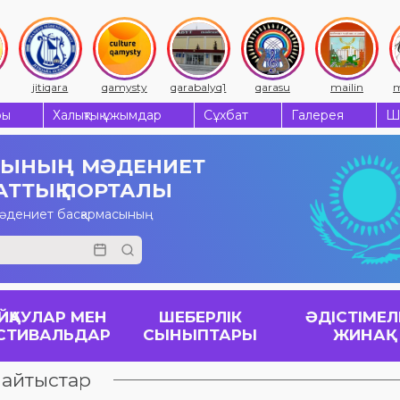
jitiqara
qamysty
qarabalyq1
qarasu
mailin
m
ры
Халықтық ұжымдар
Сұхбат
Галерея
Ш
СЫНЫҢ
МӘДЕНИЕТ
АТТЫҚ ПОРТАЛЫ
мәдениет басқармасының
ЙҚАУЛАР МЕН
ШЕБЕРЛІК
ӘДІСТІМЕЛ
СТИВАЛЬДАР
СЫНЫПТАРЫ
ЖИНАҚ
 айтыстар