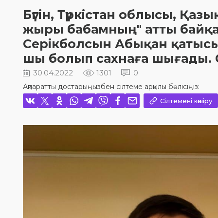
Бүгін, Түркістан облысы, Қа
жыры бабамның" атты байқ
Серікболсын Абықан қатысы
шы болып сахнаға шығады. С
30.04.2022
1301
0
Ақпаратты достарыңызбен сілтеме арқылы бөлісіңіз:
Сілтемені көшіру