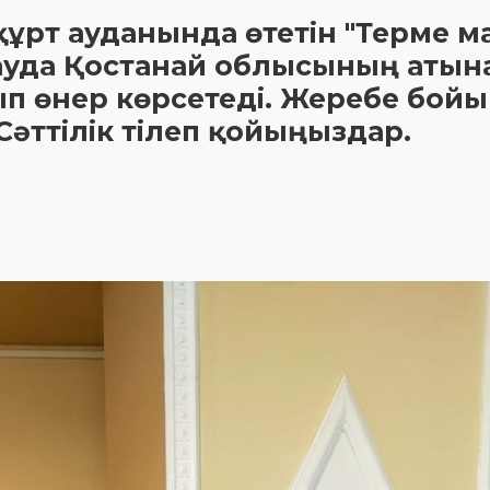
зықұрт ауданында өтетін "Терме 
ауда Қостанай облысының атын
п өнер көрсетеді. Жеребе бойы
әттілік тілеп қойыңыздар.