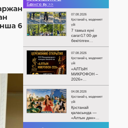
Бөлімге өту >>
маржан
07.08.2026
ан
Қостанай қ. мәдениет
нша 6
үйі
7 тамыз күні
сағат17:00-де
бекітілген
жоспарға және
KPI
07.08.2026
көрсеткіштерін
Қостанай қ. мәдениет
орындау аясында
үйі
«Таза Қазақстан»
«АЛТЫН
экологиялық
МИКРОФОН –
акциясына
2026»
арналған көшпелі
БАЙҚАУЫНЫҢ
концерт
САЛТАНАТТЫ
Меңдіқара
04.08.2026
АШЫЛУЫ
ауданының
Қостанай қ. мәдениет
Сіздерді
Красная Пресня
үйі
вокалистердің
ауылында
Қостанай
«Алтын
өткізілді
қаласында —
микрофон –
«Алтын дән»
2026» XXII
балалар
халықаралық