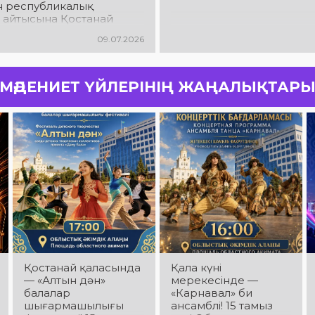
н республикалық
 айтысына Қостанай
 Жангелдин ауданынан
09.07.2026
 Таңжарық Байбатырұлы
ІІІ орынды иеленді
МӘДЕНИЕТ ҮЙЛЕРІНІҢ ЖАҢАЛЫҚТАР
Қостанай қаласында
Қала күні
— «Алтын дән»
мерекесінде —
балалар
«Карнавал» би
шығармашылығы
ансамблі! 15 тамыз