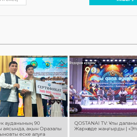
к ауданының 90
QOSTANAI TV: Ұлы даланы
 аясында, ақын Оразалы
Жаркөлде жаңғырды | «Э
ыновты еске алуға