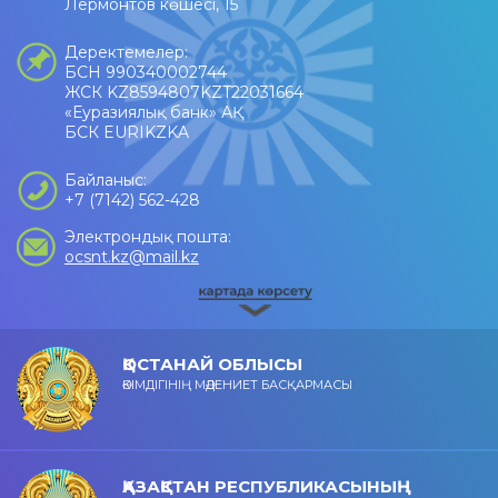
Лермонтов көшесі, 15
Деректемелер:
БСН 990340002744
ЖСК KZ8594807KZT22031664
«Еуразиялық банк» АҚ
БСК EURIKZKA
Байланыс:
+7 (7142) 562-428
Электрондық пошта:
ocsnt.kz@mail.kz
ҚОСТАНАЙ ОБЛЫСЫ
ӘКІМДІГІНІҢ МӘДЕНИЕТ БАСҚАРМАСЫ
ҚАЗАҚСТАН РЕСПУБЛИКАСЫНЫҢ