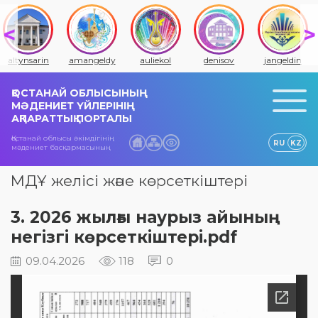
altynsarin
amangeldy
auliekol
denisov
jangeldin
ҚОСТАНАЙ ОБЛЫСЫНЫҢ
МӘДЕНИЕТ ҮЙЛЕРІНІҢ
АҚПАРАТТЫҚ ПОРТАЛЫ
Қостанай облысы әкімдігінің
RU
KZ
мәдениет басқармасының
МДҰ желісі және көрсеткіштері
3. 2026 жылғы наурыз айының
негізгі көрсеткіштері.pdf
09.04.2026
118
0