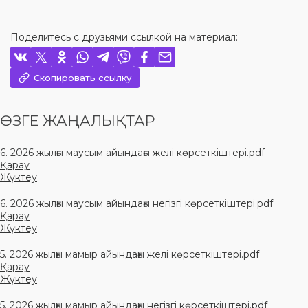
Поделитесь с друзьями ссылкой на материал:
Скопировать ссылку
ӨЗГЕ ЖАҢАЛЫҚТАР
6. 2026 жылғы маусым айындағы желі көрсеткіштері.pdf
Қарау
Жүктеу
6. 2026 жылғы маусым айындағы негізгі көрсеткіштері.pdf
Қарау
Жүктеу
5. 2026 жылғы мамыр айындағы желі көрсеткіштері.pdf
Қарау
Жүктеу
5. 2026 жылғы мамыр айындағы негізгі көрсеткіштері.pdf