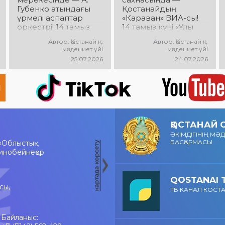
Губенко атындағы
Қостанайдың
үрмелі аспаптар
«Караван» ВИА-сы!
оркестрі! 14 тамыз
14 тамыз күні «Ұлы
күні Облыстық
Дала» саябағында
Автор: Қостанай қ.
Автор: Қостанай қ.
әкімдік алаңында
«Караван» ВИА-
мәдениет үйі
мәдениет үйі
оркестрдің
сының мерекелік
25.07.2026
24.07.2026
мерекелік концерті
концерті өтеді!
өтеді. Бас дирижер —
Сіздерді сүйікті
Лилия Ислямова.
әндер, жанды
Сіздерді жанды
музыка, жарқын
музыка, әсерлі
эмоциялар мен
орындаулар мен
көтеріңкі көңіл күй
көтеріңкі мерекелік
күтеді!
ҚОСТАНАЙ
көңіл күй күтеді!
ӘКІМДІГІНІҢ МӘ
БАСҚАРМАСЫ
«Облыстық
инобейнеқор
QOSTANAI 
сы,
ТВ КАНАЛ КОСТ
Байланыс: