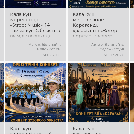
күтеді!
Қала күні
Қала күні
мерекесінде —
мерекесінде —
«Street Music»! 14
Қарағанды
тамыз күні Облыстық
қаласының «Ветер
әкімдік алаңында
перемен» кавер-
қаланың жастар
тобы! 14 тамыз күні
Автор: Қостанай қ.
Автор: Қостанай қ.
ұжымдарының
«Ұлы Дала»
мәдениет үйі
мәдениет үйі
«Street Music»
саябағында Юрий
31.07.2026
30.07.2026
концерттік
Шатунов пен
бағдарламасы өтеді!
«Ласковый май»
Сіздерді заманауи
тобының
музыка, жарқын
шығармашылығына
орындаулар, қуатты
арналған концерт
энергия мен көтеріңкі
өтеді! Сіздерді көпшілік
мерекелік көңіл күй
сүйіп тыңдайтын
күтеді!
әндер, жылы
естеліктер мен
ерекше музыкалық
атмосфера күтеді!
Қала күні
Қала күні
мерекесінде — А.
сахнасында —