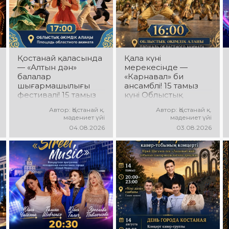
Қостанай қаласында
Қала күні
— «Алтын дән»
мерекесінде —
балалар
«Карнавал» би
шығармашылығы
ансамблі! 15 тамыз
фестивалі! 15 тамыз
күні Облыстық
күні Облыстық
әкімдік алаңында
Автор: Қостанай қ.
Автор: Қостанай қ.
әкімдік алаңында
«Карнавал» би
мәдениет үйі
мәдениет үйі
«Даму бала»
ансамблінің
04.08.2026
03.08.2026
жобасының балалар
концерттік
шығармашылық
бағдарламасы өтеді!
ұжымдары
Ансамбль жетекшісі
қатысатын «Алтын
— Шамиль
дән» фестивалі өтеді!
Фахрутдинов.
Сіздерді жас
Сіздерді әсерлі
таланттардың
хореографиялық
жарқын өнері, әсем
қойылымдар,
әндер, әсерлі билер
жарқын бейнелер,
мен мерекелік көңіл
қуатты ырғақ пен
күй күтеді!
мерекелік көңіл күй