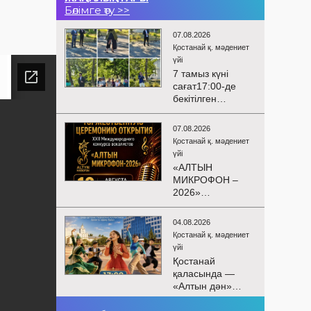
Бөлімге өту >>
07.08.2026
Қостанай қ. мәдениет
үйі
7 тамыз күні
сағат17:00-де
бекітілген
жоспарға және
KPI
07.08.2026
көрсеткіштерін
Қостанай қ. мәдениет
орындау аясында
үйі
«Таза Қазақстан»
«АЛТЫН
экологиялық
МИКРОФОН –
акциясына
2026»
арналған көшпелі
БАЙҚАУЫНЫҢ
концерт
САЛТАНАТТЫ
Меңдіқара
04.08.2026
АШЫЛУЫ
ауданының
Қостанай қ. мәдениет
Сіздерді
Красная Пресня
үйі
вокалистердің
ауылында
Қостанай
«Алтын
өткізілді
қаласында —
микрофон –
«Алтын дән»
2026» XXII
балалар
халықаралық