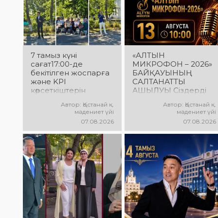
7 тамыз күні
«АЛТЫН
сағат17:00-де
МИКРОФОН – 2026»
бекітілген жоспарға
БАЙҚАУЫНЫҢ
және KPI
САЛТАНАТТЫ
көрсеткіштерін
АШЫЛУЫ Сіздерді
орындау аясында
вокалистердің
Автор: Қостанай қ.
Автор: Қостанай қ.
«Таза Қазақстан»
«Алтын микрофон –
мәдениет үйі
мәдениет үйі
экологиялық
2026» XXII
07.08.2026
07.08.2026
акциясына арналған
халықаралық
көшпелі концерт
байқауының
Меңдіқара
салтанатты ашылу
ауданының Красная
рәсіміне шақырамыз!
Пресня ауылында
Бұл күні түрлі
өткізілді
елдерден келген
талантты
орындаушылар бас
қосып, үлкен
шығармашылық
додаға жол ашады.