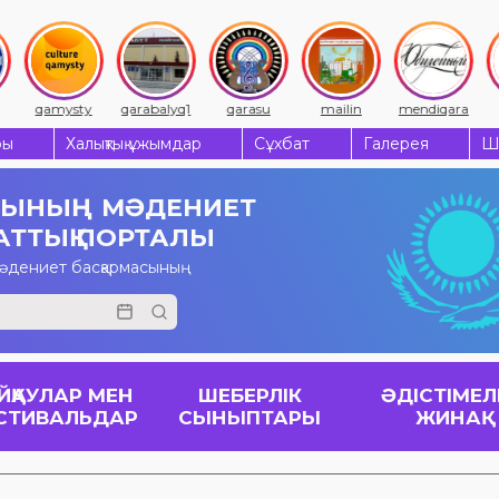
qamysty
qarabalyq1
qarasu
mailin
mendiqara
ры
Халықтық ұжымдар
Сұхбат
Галерея
Ш
СЫНЫҢ
МӘДЕНИЕТ
АТТЫҚ ПОРТАЛЫ
мәдениет басқармасының
ЙҚАУЛАР МЕН
ШЕБЕРЛІК
ӘДІСТІМЕЛ
СТИВАЛЬДАР
СЫНЫПТАРЫ
ЖИНАҚ