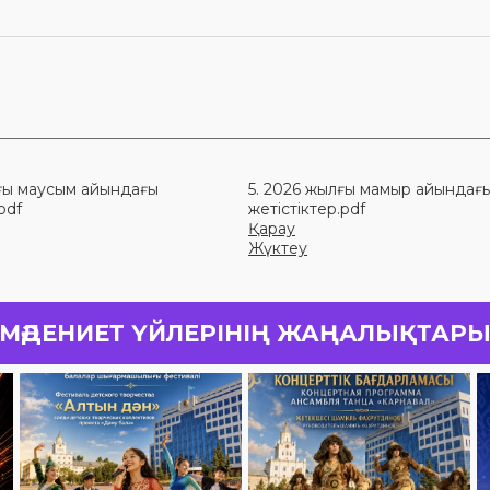
лғы маусым айындағы
5. 2026 жылғы мамыр айындағ
pdf
жетістіктер.pdf
Қарау
Жүктеу
МӘДЕНИЕТ ҮЙЛЕРІНІҢ ЖАҢАЛЫҚТАР