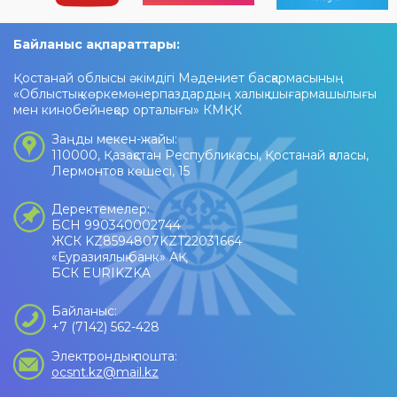
Байланыс ақпараттары:
Қостанай облысы әкімдігі Мәдениет басқармасының
«Облыстық көркемөнерпаздардың халық шығармашылығы
мен кинобейнеқор орталығы» КМҚК
Заңды мекен-жайы:
110000, Қазақстан Республикасы, Қостанай қаласы,
Лермонтов көшесі, 15
Деректемелер:
БСН 990340002744
ЖСК KZ8594807KZT22031664
«Еуразиялық банк» АҚ
БСК EURIKZKA
Байланыс:
+7 (7142) 562-428
Электрондық пошта:
ocsnt.kz@mail.kz