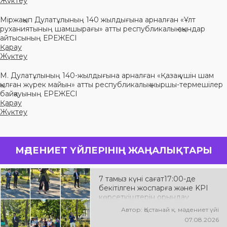
Жүктеу
Міржақып Дулатұлының 140 жылдығына арналған «Ұлт
руханиятының шамшырағы» атты республикалық ақындар
айтысының ЕРЕЖЕСІ
Қарау
Жүктеу
М. Дулатұлының 140-жылдығына арналған «Қазақ үшін шам
қылған жүрек майын» атты республикалық жыршы-термешілер
байқауының ЕРЕЖЕСІ
Қарау
Жүктеу
МӘДЕНИЕТ ҮЙЛЕРІНІҢ ЖАҢАЛЫҚТАРЫ
7 тамыз күні сағат17:00-де
бекітілген жоспарға және KPI
көрсеткіштерін орындау
аясында «Таза Қазақстан»
Автор: Қостанай қ. мәдениет үйі
экологиялық акциясына арналған
07.08.2026
көшпелі концерт Меңдіқара