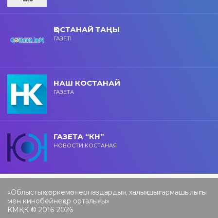
ҚОСТАНАЙ ТАҢЫ
ГАЗЕТІ
НАШ КОСТАНАЙ
ГАЗЕТА
ГАЗЕТА “КН”
НОВОСТИ КОСТАНАЯ
«Облыстық көркемөнерпаздардың халық шығармашылығы
мен кинобейнеқор орталығы»
КМҚК © 2016-2026