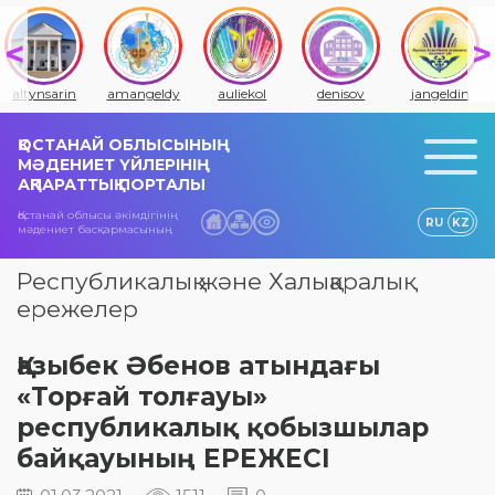
altynsarin
amangeldy
auliekol
denisov
jangeldin
ҚОСТАНАЙ ОБЛЫСЫНЫҢ
МӘДЕНИЕТ ҮЙЛЕРІНІҢ
АҚПАРАТТЫҚ ПОРТАЛЫ
Қостанай облысы әкімдігінің
RU
KZ
мәдениет басқармасының
Республикалық және Халықаралық
ережелер
Қазыбек Әбенов атындағы
«Торғай толғауы»
республикалық қобызшылар
байқауының ЕРЕЖЕСІ