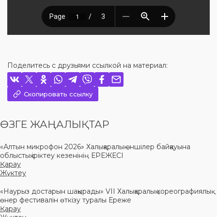
Поделитесь с друзьями ссылкой на материал:
Скопировать ссылку
ӨЗГЕ ЖАҢАЛЫҚТАР
«Алтын микрофон 2026» Халықаралық әншілер байқауына
облыстық іріктеу кезенінің ЕРЕЖЕСІ
Қарау
Жүктеу
«Наурыз достарын шақырады» VII Халықаралық хореографиялық
өнер фестивалін өткізу туралы Ереже
Қарау