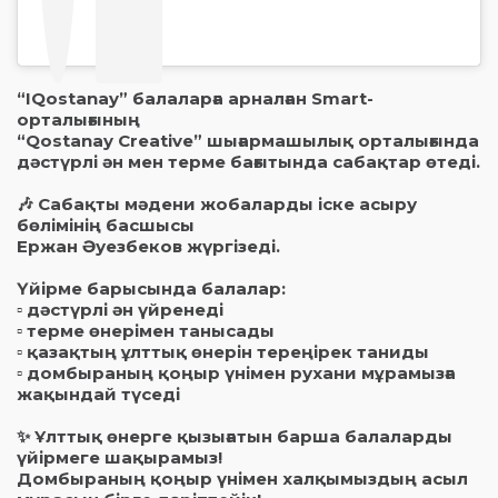
“IQostanay” балаларға арналған Smart-
орталығының
“Qostanay Creative” шығармашылық орталығында
дәстүрлі ән мен терме бағытында сабақтар өтеді.
🎶 Сабақты мәдени жобаларды іске асыру
бөлімінің басшысы
Ержан Әуезбеков жүргізеді.
Үйірме барысында балалар:
▫️ дәстүрлі ән үйренеді
▫️ терме өнерімен танысады
▫️ қазақтың ұлттық өнерін тереңірек таниды
▫️ домбыраның қоңыр үнімен рухани мұрамызға
жақындай түседі
✨ Ұлттық өнерге қызығатын барша балаларды
үйірмеге шақырамыз!
Домбыраның қоңыр үнімен халқымыздың асыл