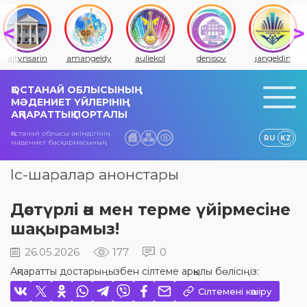
altynsarin
amangeldy
auliekol
denisov
jangeldin
ҚОСТАНАЙ ОБЛЫСЫНЫҢ
МӘДЕНИЕТ ҮЙЛЕРІНІҢ
АҚПАРАТТЫҚ ПОРТАЛЫ
Қостанай облысы әкімдігінің
RU
KZ
мәдениет басқармасының
Іс-шаралар анонстары
Дәстүрлі ән мен терме үйірмесіне
шақырамыз!
26.05.2026
177
0
Ақпаратты достарыңызбен сілтеме арқылы бөлісіңіз:
Сілтемені көшіру