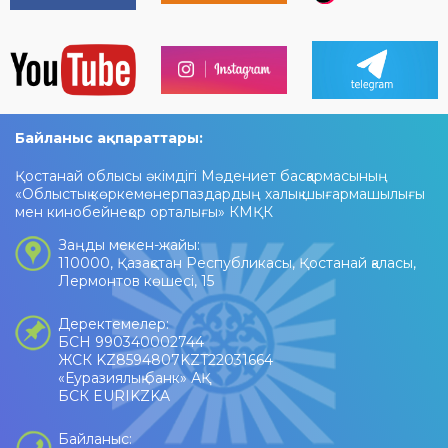
Байланыс ақпараттары:
Қостанай облысы әкімдігі Мәдениет басқармасының
«Облыстық көркемөнерпаздардың халық шығармашылығы
мен кинобейнеқор орталығы» КМҚК
Заңды мекен-жайы:
110000, Қазақстан Республикасы, Қостанай қаласы,
Лермонтов көшесі, 15
Деректемелер:
БСН 990340002744
ЖСК KZ8594807KZT22031664
«Еуразиялық банк» АҚ
БСК EURIKZKA
Байланыс: