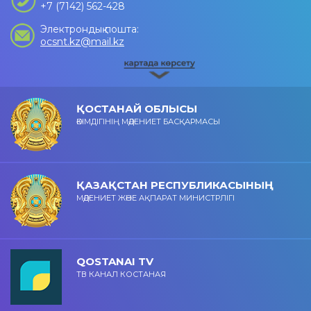
+7 (7142) 562-428
Электрондық пошта:
ocsnt.kz@mail.kz
ҚОСТАНАЙ ОБЛЫСЫ
ӘКІМДІГІНІҢ МӘДЕНИЕТ БАСҚАРМАСЫ
ҚАЗАҚСТАН РЕСПУБЛИКАСЫНЫҢ
МӘДЕНИЕТ ЖӘНЕ АҚПАРАТ МИНИСТРЛІГІ
QOSTANAI TV
ТВ КАНАЛ КОСТАНАЯ