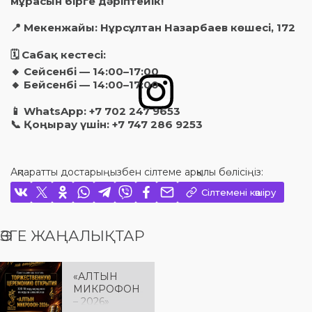
мұрасын бірге дәріптейік!
📍 Мекенжайы: Нұрсұлтан Назарбаев көшесі, 172
🗓 Сабақ кестесі:
🔸 Сейсенбі — 14:00–17:00
🔸 Бейсенбі — 14:00–17:00
📱 WhatsApp: +7 702 247 9653
📞 Қоңырау үшін: +7 747 286 9253
Ақпаратты достарыңызбен сілтеме арқылы бөлісіңіз:
Сілтемені көшіру
ӨЗГЕ ЖАҢАЛЫҚТАР
«АЛТЫН
МИКРОФОН
– 2026»